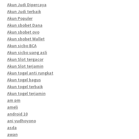
Akun Judi Dipercaya
Akun Judi terbaik
Akun Populer
Akun sbobet Dana
Akun sbobet ovo
Akun sbobet Wallet
Akun sicbo BCA
Akun sicbo uang asli
Akun Slot tergacor
Akun Slot terjamin
Akun togel anti rungkat
Akun togel bagus
Akun togel terbaik
Akun togel terjamin
am pm
ameli
android 10
ani yudhoyono
asda
awan