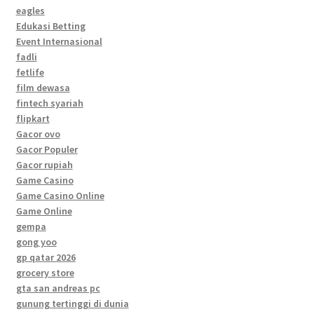
eagles
Edukasi Betting
Event Internasional
fadli
fetlife
film dewasa
fintech syariah
flipkart
Gacor ovo
Gacor Populer
Gacor rupiah
Game Casino
Game Casino Online
Game Online
gempa
gong yoo
gp qatar 2026
grocery store
gta san andreas pc
gunung tertinggi di dunia