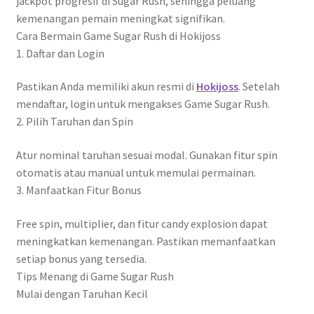
jackpot progresif di Sugar Rush, sehingga peluang
kemenangan pemain meningkat signifikan.
Cara Bermain Game Sugar Rush di Hokijoss
1. Daftar dan Login
Pastikan Anda memiliki akun resmi di
Hokijoss
. Setelah
mendaftar, login untuk mengakses Game Sugar Rush.
2. Pilih Taruhan dan Spin
Atur nominal taruhan sesuai modal. Gunakan fitur spin
otomatis atau manual untuk memulai permainan.
3. Manfaatkan Fitur Bonus
Free spin, multiplier, dan fitur candy explosion dapat
meningkatkan kemenangan. Pastikan memanfaatkan
setiap bonus yang tersedia.
Tips Menang di Game Sugar Rush
Mulai dengan Taruhan Kecil