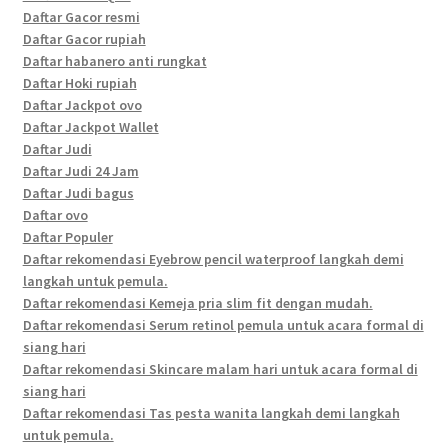
Daftar Gacor resmi
Daftar Gacor rupiah
Daftar habanero anti rungkat
Daftar Hoki rupiah
Daftar Jackpot ovo
Daftar Jackpot Wallet
Daftar Judi
Daftar Judi 24 Jam
Daftar Judi bagus
Daftar ovo
Daftar Populer
Daftar rekomendasi Eyebrow pencil waterproof langkah demi
langkah untuk pemula.
Daftar rekomendasi Kemeja pria slim fit dengan mudah.
Daftar rekomendasi Serum retinol pemula untuk acara formal di
siang hari
Daftar rekomendasi Skincare malam hari untuk acara formal di
siang hari
Daftar rekomendasi Tas pesta wanita langkah demi langkah
untuk pemula.