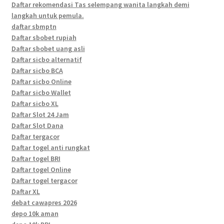
Daftar rekomendasi Tas selempang wanita langkah demi
langkah untuk pemula.
daftar sbmptn
Daftar sbobet rupiah
Daftar sbobet uang asli
Daftar sicbo alternatif
Daftar sicbo BCA
Daftar sicbo Online
Daftar sicbo Wallet
Daftar sicbo XL
Daftar Slot 24 Jam
Daftar Slot Dana
Daftar tergacor
Daftar togel anti rungkat
Daftar togel BRI
Daftar togel Online
Daftar togel tergacor
Daftar XL
debat cawapres 2026
depo 10k aman