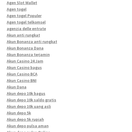
Agen Slot Wallet
Agen togel
Agen togel Populer
Agen togel telkomsel
agenzia delle entrate
Akun anti rungkat
Akun Bonanza anti rungkat
Akun Bonanza Dana
Akun Bonanza terjamin
Akun Casino 24 Jam
Akun Casino bagus
Akun Casino BCA
Akun Casino BNI
Akun Dana
Akun depo 10k bagus
Akun depo 10k saldo gratis
Akun depo 10k uang asli
Akun depo 5k
Akun depo 5k rupiah
Akun depo pulsa aman