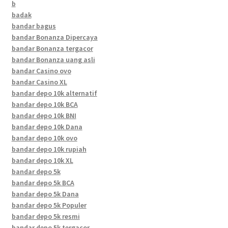
b
badak
bandar bagus
bandar Bonanza Dipercaya
bandar Bonanza tergacor
bandar Bonanza uang asli
bandar Casino ovo
bandar Casino XL
bandar depo 10k alternatif
bandar depo 10k BCA
bandar depo 10k BNI
bandar depo 10k Dana
bandar depo 10k ovo
bandar depo 10k rupiah
bandar depo 10k XL
bandar depo 5k
bandar depo 5k BCA
bandar depo 5k Dana
bandar depo 5k Populer
bandar depo 5k resmi
bandar depo 5k tergacor