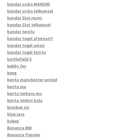
bandar sicbo MANDIRI
bandar sicbo telkomsel
bandar Slot resmi
bandar Slot telkomsel
bandar terjitu
bandar togel alternatif
bandar togel aman
bandar togel terjitu
battlefield 5
bebby fey
beeg
berita manchester united
berita mu
berita terbaru mu
berita terkini bola
bioskop xxi
blue jays
bokep
Bonanza BNI
Bonanza Populer