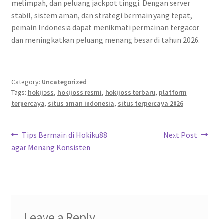
melimpah, dan peluang jackpot tinggi. Dengan server
stabil, sistem aman, dan strategi bermain yang tepat,
pemain Indonesia dapat menikmati permainan tergacor
dan meningkatkan peluang menang besar di tahun 2026.
Category:
Uncategorized
Tags:
hokijoss
,
hokijoss resmi
,
hokijoss terbaru
,
platform
terpercaya
,
situs aman indonesia
,
situs terpercaya 2026
Post
Previous
Next
Tips Bermain di Hokiku88
Next Post
post:
post:
agar Menang Konsisten
navigation
Leave a Reply