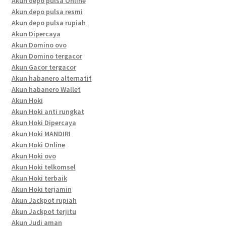
Akun depo pulsa Online
Akun depo pulsa resmi
Akun depo pulsa rupiah
Akun Dipercaya
Akun Domino ovo
Akun Domino tergacor
Akun Gacor tergacor
Akun habanero alternatif
Akun habanero Wallet
Akun Hoki
Akun Hoki anti rungkat
Akun Hoki Dipercaya
Akun Hoki MANDIRI
Akun Hoki Online
Akun Hoki ovo
Akun Hoki telkomsel
Akun Hoki terbaik
Akun Hoki terjamin
Akun Jackpot rupiah
Akun Jackpot terjitu
Akun Judi aman