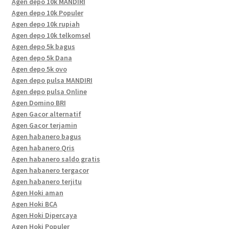
Agen depo 10k MANDIRI
Agen depo 10k Populer
Agen depo 10k rupiah
Agen depo 10k telkomsel
Agen depo 5k bagus
Agen depo 5k Dana
Agen depo 5k ovo
Agen depo pulsa MANDIRI
Agen depo pulsa Online
Agen Domino BRI
Agen Gacor alternatif
Agen Gacor terjamin
Agen habanero bagus
Agen habanero Qris
Agen habanero saldo gratis
Agen habanero tergacor
Agen habanero terjitu
Agen Hoki aman
Agen Hoki BCA
Agen Hoki Dipercaya
Agen Hoki Populer