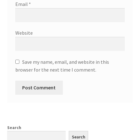
Email
*
Website
Save my name, email, and website in this
browser for the next time I comment.
Search
Search