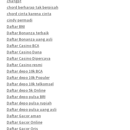
chatgpt
chord berharap tak berpisah
chord cinta karena cinta
cindy permadi
Daftar BNI
Daftar Bonanza terbaik
Daftar Bonanza uang asli
Daftar Casino BCA
Daftar Casino Dana
Daftar Casino Dipercaya
Daftar Casino resmi
Daftar depo 10k BCA
Daftar depo 10k Populer
Daftar depo 10k telkomsel
Daftar depo 5k Online
Daftar depo pulsa BRI
Daftar depo pulsa rupiah
Daftar depo pulsa uang asli
Daftar Gacor aman
Daftar Gacor Online
Daftar Gacor Qris