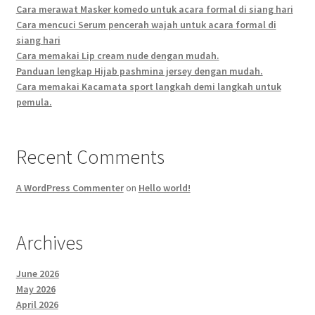
Cara merawat Masker komedo untuk acara formal di siang hari
Cara mencuci Serum pencerah wajah untuk acara formal di
siang hari
Cara memakai Lip cream nude dengan mudah.
Panduan lengkap Hijab pashmina jersey dengan mudah.
Cara memakai Kacamata sport langkah demi langkah untuk
pemula.
Recent Comments
A WordPress Commenter
on
Hello world!
Archives
June 2026
May 2026
April 2026