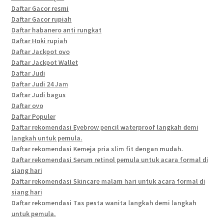
Daftar Gacor resmi
Daftar Gacor rupiah
Daftar habanero anti rungkat
Daftar Hoki rupiah
Daftar Jackpot ovo
Daftar Jackpot Wallet
Daftar Judi
Daftar Judi 24 Jam
Daftar Judi bagus
Daftar ovo
Daftar Populer
Daftar rekomendasi Eyebrow pencil waterproof langkah demi
langkah untuk pemula.
Daftar rekomendasi Kemeja pria slim fit dengan mudah.
Daftar rekomendasi Serum retinol pemula untuk acara formal di
siang hari
Daftar rekomendasi Skincare malam hari untuk acara formal di
siang hari
Daftar rekomendasi Tas pesta wanita langkah demi langkah
untuk pemula.