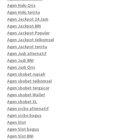
Agen Hoki Qris
Agen Hoki terjitu
Agen Jackpot 24 Jam
Agen Jackpot BRI
Agen Jackpot Populer
Agen Jackpot telkomsel
Agen Jackpot terjitu
Agen Judi alternatif
Agen Judi BNI
Agen Judi Qris
Agen sbobet rupiah
Agen sbobet telkomsel
Agen sbobet tergacor
Agen sbobet Wallet
Agen sbobet XL
Agen sicbo alternatif
Agen sicbo bagus
Agen Slot
Agen Slot bagus
Agen Slot BNI