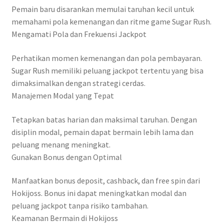
Pemain baru disarankan memulai taruhan kecil untuk
memahami pola kemenangan dan ritme game Sugar Rush.
Mengamati Pola dan Frekuensi Jackpot
Perhatikan momen kemenangan dan pola pembayaran.
Sugar Rush memiliki peluang jackpot tertentu yang bisa
dimaksimalkan dengan strategi cerdas.
Manajemen Modal yang Tepat
Tetapkan batas harian dan maksimal taruhan. Dengan
disiplin modal, pemain dapat bermain lebih lama dan
peluang menang meningkat.
Gunakan Bonus dengan Optimal
Manfaatkan bonus deposit, cashback, dan free spin dari
Hokijoss. Bonus ini dapat meningkatkan modal dan
peluang jackpot tanpa risiko tambahan.
Keamanan Bermain di Hokijoss