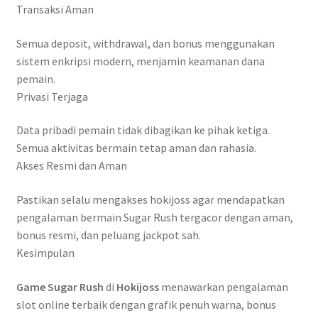
Transaksi Aman
Semua deposit, withdrawal, dan bonus menggunakan
sistem enkripsi modern, menjamin keamanan dana
pemain.
Privasi Terjaga
Data pribadi pemain tidak dibagikan ke pihak ketiga.
Semua aktivitas bermain tetap aman dan rahasia.
Akses Resmi dan Aman
Pastikan selalu mengakses hokijoss agar mendapatkan
pengalaman bermain Sugar Rush tergacor dengan aman,
bonus resmi, dan peluang jackpot sah.
Kesimpulan
Game Sugar Rush
di
Hokijoss
menawarkan pengalaman
slot online terbaik dengan grafik penuh warna, bonus