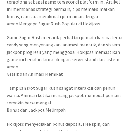
tergolong sebagai game tergacor di platform ini. Artikel
ini membahas strategi bermain, tips memaksimalkan
bonus, dan cara menikmati permainan dengan
aman.Mengapa Sugar Rush Populer di Hokijoss
Game Sugar Rush menarik perhatian pemain karena tema
candy yang menyenangkan, animasi menarik, dan sistem
jackpot progresif yang menggoda. Hokijoss memastikan
game ini berjalan lancar dengan server stabil dan sistem
aman.
Grafik dan Animasi Memikat
Tampilan slot Sugar Rush sangat interaktif dan penuh
warna. Animasi ketika menang jackpot membuat pemain
semakin bersemangat.
Bonus dan Jackpot Melimpah
Hokijoss menyediakan bonus deposit, free spin, dan