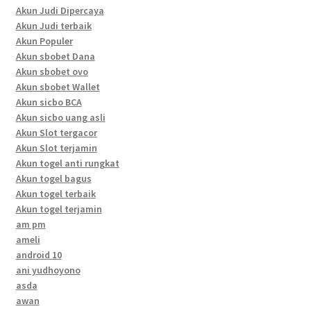
Akun Judi Dipercaya
Akun Judi terbaik
Akun Populer
Akun sbobet Dana
Akun sbobet ovo
Akun sbobet Wallet
Akun sicbo BCA
Akun sicbo uang asli
Akun Slot tergacor
Akun Slot terjamin
Akun togel anti rungkat
Akun togel bagus
Akun togel terbaik
Akun togel terjamin
am pm
ameli
android 10
ani yudhoyono
asda
awan