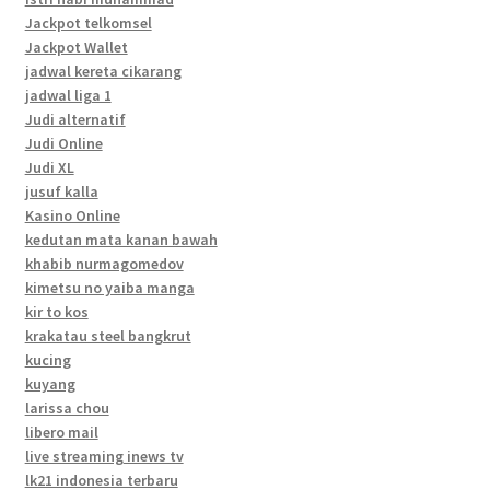
Jackpot telkomsel
Jackpot Wallet
jadwal kereta cikarang
jadwal liga 1
Judi alternatif
Judi Online
Judi XL
jusuf kalla
Kasino Online
kedutan mata kanan bawah
khabib nurmagomedov
kimetsu no yaiba manga
kir to kos
krakatau steel bangkrut
kucing
kuyang
larissa chou
libero mail
live streaming inews tv
lk21 indonesia terbaru