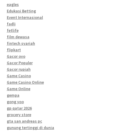
eagles
Edukasi Betting
Event Internasional
fadli
fetlife
film dewasa
fintech syariah
flipkart
Gacor ovo
Gacor Populer
Gacor rupiah
Game Casino
Game Casino Online
Game Online
gempa
gong yoo
gp qatar 2026
grocery store
gta san andreas pc
gunung tertinggi di dunia