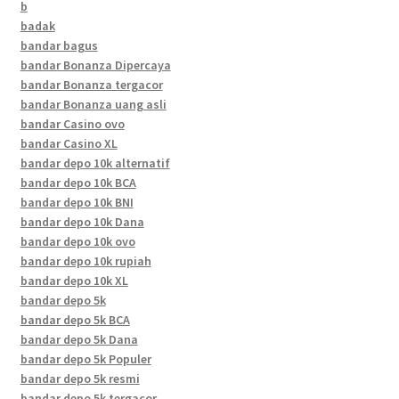
b
badak
bandar bagus
bandar Bonanza Dipercaya
bandar Bonanza tergacor
bandar Bonanza uang asli
bandar Casino ovo
bandar Casino XL
bandar depo 10k alternatif
bandar depo 10k BCA
bandar depo 10k BNI
bandar depo 10k Dana
bandar depo 10k ovo
bandar depo 10k rupiah
bandar depo 10k XL
bandar depo 5k
bandar depo 5k BCA
bandar depo 5k Dana
bandar depo 5k Populer
bandar depo 5k resmi
bandar depo 5k tergacor