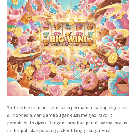
Slot online menjadi salah satu permainan paling digemari
di Indonesia, dan
Game Sugar Rush
menjadi favorit
pemain di
Hokijoss
. Dengan tampilan penuh warna, bonus
melimpah, dan peluang jackpot tinggi, Sugar Rush