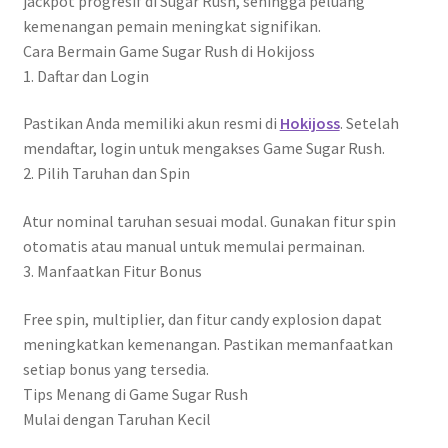
jackpot progresif di Sugar Rush, sehingga peluang
kemenangan pemain meningkat signifikan.
Cara Bermain Game Sugar Rush di Hokijoss
1. Daftar dan Login
Pastikan Anda memiliki akun resmi di
Hokijoss
. Setelah
mendaftar, login untuk mengakses Game Sugar Rush.
2. Pilih Taruhan dan Spin
Atur nominal taruhan sesuai modal. Gunakan fitur spin
otomatis atau manual untuk memulai permainan.
3. Manfaatkan Fitur Bonus
Free spin, multiplier, dan fitur candy explosion dapat
meningkatkan kemenangan. Pastikan memanfaatkan
setiap bonus yang tersedia.
Tips Menang di Game Sugar Rush
Mulai dengan Taruhan Kecil