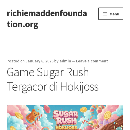
richiemaddenfounda
Skip
Skip
Menu
to
to
tion.org
navigation
content
Home
system
Posted on
January 8, 2026
by
admin
—
Leave a comment
Game Sugar Rush
Tergacor di Hokijoss