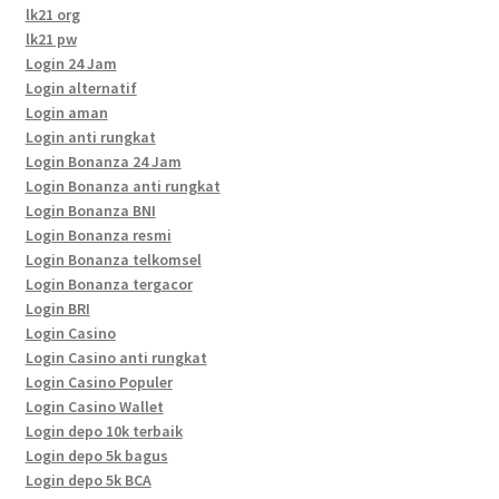
lk21 org
lk21 pw
Login 24 Jam
Login alternatif
Login aman
Login anti rungkat
Login Bonanza 24 Jam
Login Bonanza anti rungkat
Login Bonanza BNI
Login Bonanza resmi
Login Bonanza telkomsel
Login Bonanza tergacor
Login BRI
Login Casino
Login Casino anti rungkat
Login Casino Populer
Login Casino Wallet
Login depo 10k terbaik
Login depo 5k bagus
Login depo 5k BCA