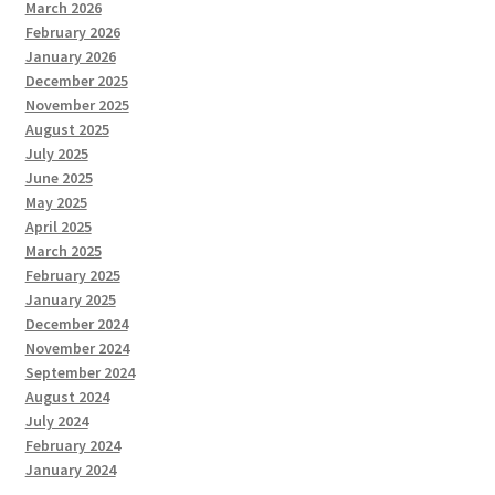
March 2026
February 2026
January 2026
December 2025
November 2025
August 2025
July 2025
June 2025
May 2025
April 2025
March 2025
February 2025
January 2025
December 2024
November 2024
September 2024
August 2024
July 2024
February 2024
January 2024