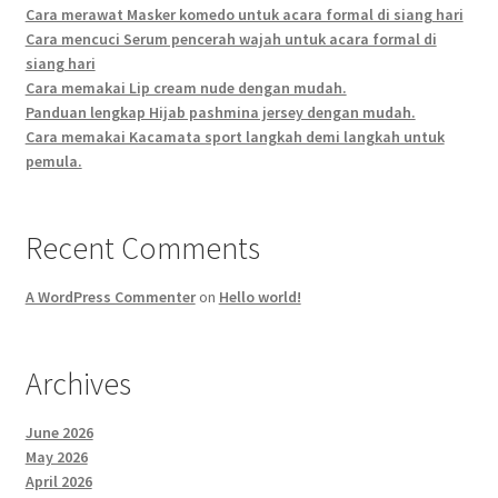
Cara merawat Masker komedo untuk acara formal di siang hari
Cara mencuci Serum pencerah wajah untuk acara formal di
siang hari
Cara memakai Lip cream nude dengan mudah.
Panduan lengkap Hijab pashmina jersey dengan mudah.
Cara memakai Kacamata sport langkah demi langkah untuk
pemula.
Recent Comments
A WordPress Commenter
on
Hello world!
Archives
June 2026
May 2026
April 2026