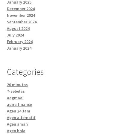
January 2025
December 2024
November 2024
September 2024
August 2024
July 2024
February 2024
January 2024
Categories
20 minutos
7-sebelas
aagmaal
adira finance
Agen 24 Jam
Agen alternatif
Agen aman
Agen bola