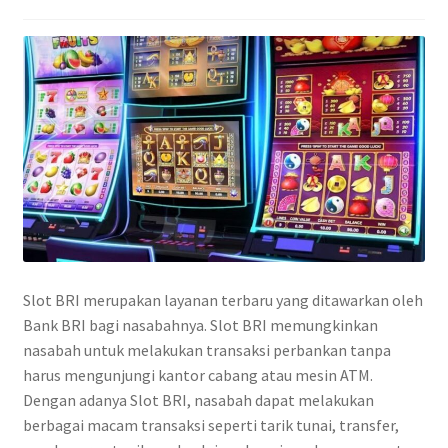
Slot BRI merupakan layanan terbaru yang ditawarkan oleh
Bank BRI bagi nasabahnya. Slot BRI memungkinkan
nasabah untuk melakukan transaksi perbankan tanpa
harus mengunjungi kantor cabang atau mesin ATM.
Dengan adanya Slot BRI, nasabah dapat melakukan
berbagai macam transaksi seperti tarik tunai, transfer,