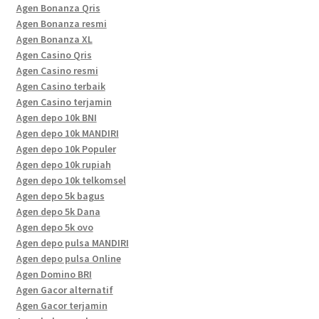
Agen Bonanza Qris
Agen Bonanza resmi
Agen Bonanza XL
Agen Casino Qris
Agen Casino resmi
Agen Casino terbaik
Agen Casino terjamin
Agen depo 10k BNI
Agen depo 10k MANDIRI
Agen depo 10k Populer
Agen depo 10k rupiah
Agen depo 10k telkomsel
Agen depo 5k bagus
Agen depo 5k Dana
Agen depo 5k ovo
Agen depo pulsa MANDIRI
Agen depo pulsa Online
Agen Domino BRI
Agen Gacor alternatif
Agen Gacor terjamin