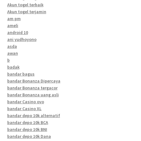
Akun togel terbaik
Akun togel terjamin
am pm
ameli
android 10
ani yudhoyono
asda
awan
b
badak
bandar bagus
bandar Bonanza Dipercaya
bandar Bonanza tergacor
bandar Bonanza uang asli
bandar Casino ovo
bandar Casino XL
bandar depo 10k alternatif
bandar depo 10k BCA
bandar depo 10k BNI
bandar depo 10k Dana