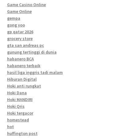
Game Casino Online
Game Online
gempa
gong yoo
gp qatar 2026
grocery store
gta san andreas pc
gunung tertinggi di dunia
habanero BCA
habanero terbaik
hasil liga inggris tadi malam
Hiburan Digital
Hoki anti rungkat
Hoki Dana
Hoki MANDIRI
Hoki Qris
Hoki tergacor
homestead
hot
huffington post