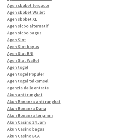
Agen sbobet tergacor
Agen sbobet Wallet
Agen sbobet XL
Agen sicbo alternatif
Agen sicbo bagus
Agen Slot
Agen Slot bagus
Agen Slot BNI
Agen Slot Wallet
Agen togel
Agen togel Populer
Agen togel telkomsel
agenzia delle entrate
Akun anti rungkat
Akun Bonanza anti rungkat
Akun Bonanza Dana
Akun Bonanza terjamin
Akun Casino 24 Jam
Akun Casino bagus
Akun Casino BCA