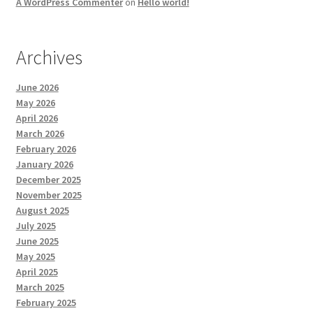
A WordPress Commenter
on
Hello world!
Archives
June 2026
May 2026
April 2026
March 2026
February 2026
January 2026
December 2025
November 2025
August 2025
July 2025
June 2025
May 2025
April 2025
March 2025
February 2025