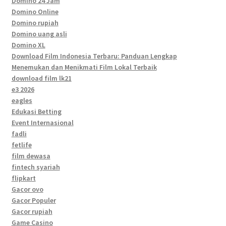
Domino 24 Jam
Domino Online
Domino rupiah
Domino uang asli
Domino XL
Download Film Indonesia Terbaru: Panduan Lengkap
Menemukan dan Menikmati Film Lokal Terbaik
download film lk21
e3 2026
eagles
Edukasi Betting
Event Internasional
fadli
fetlife
film dewasa
fintech syariah
flipkart
Gacor ovo
Gacor Populer
Gacor rupiah
Game Casino