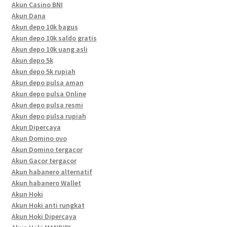
Akun Casino BNI
Akun Dana
Akun depo 10k bagus
Akun depo 10k saldo gratis
Akun depo 10k uang asli
Akun depo 5k
Akun depo 5k rupiah
Akun depo pulsa aman
Akun depo pulsa Online
Akun depo pulsa resmi
Akun depo pulsa rupiah
Akun Dipercaya
Akun Domino ovo
Akun Domino tergacor
Akun Gacor tergacor
Akun habanero alternatif
Akun habanero Wallet
Akun Hoki
Akun Hoki anti rungkat
Akun Hoki Dipercaya