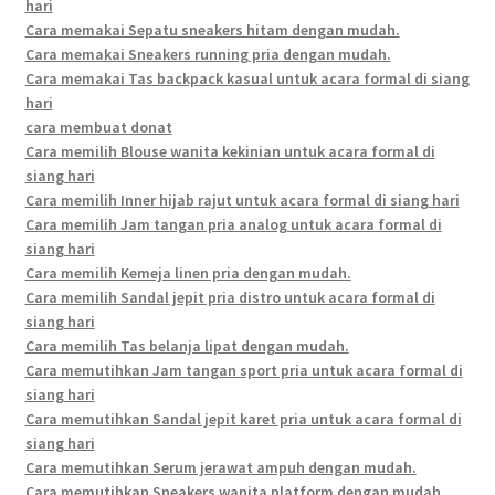
hari
Cara memakai Sepatu sneakers hitam dengan mudah.
Cara memakai Sneakers running pria dengan mudah.
Cara memakai Tas backpack kasual untuk acara formal di siang
hari
cara membuat donat
Cara memilih Blouse wanita kekinian untuk acara formal di
siang hari
Cara memilih Inner hijab rajut untuk acara formal di siang hari
Cara memilih Jam tangan pria analog untuk acara formal di
siang hari
Cara memilih Kemeja linen pria dengan mudah.
Cara memilih Sandal jepit pria distro untuk acara formal di
siang hari
Cara memilih Tas belanja lipat dengan mudah.
Cara memutihkan Jam tangan sport pria untuk acara formal di
siang hari
Cara memutihkan Sandal jepit karet pria untuk acara formal di
siang hari
Cara memutihkan Serum jerawat ampuh dengan mudah.
Cara memutihkan Sneakers wanita platform dengan mudah.