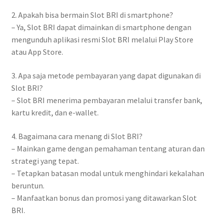
2. Apakah bisa bermain Slot BRI di smartphone?
– Ya, Slot BRI dapat dimainkan di smartphone dengan
mengunduh aplikasi resmi Slot BRI melalui Play Store
atau App Store.
3. Apa saja metode pembayaran yang dapat digunakan di
Slot BRI?
– Slot BRI menerima pembayaran melalui transfer bank,
kartu kredit, dan e-wallet.
4. Bagaimana cara menang di Slot BRI?
– Mainkan game dengan pemahaman tentang aturan dan
strategi yang tepat.
– Tetapkan batasan modal untuk menghindari kekalahan
beruntun.
– Manfaatkan bonus dan promosi yang ditawarkan Slot
BRI.