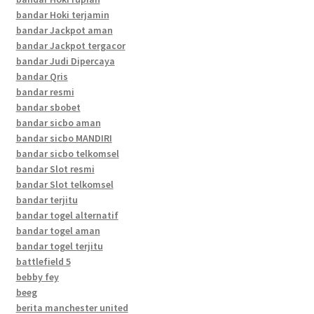
bandar Hoki terjamin
bandar Jackpot aman
bandar Jackpot tergacor
bandar Judi Dipercaya
bandar Qris
bandar resmi
bandar sbobet
bandar sicbo aman
bandar sicbo MANDIRI
bandar sicbo telkomsel
bandar Slot resmi
bandar Slot telkomsel
bandar terjitu
bandar togel alternatif
bandar togel aman
bandar togel terjitu
battlefield 5
bebby fey
beeg
berita manchester united