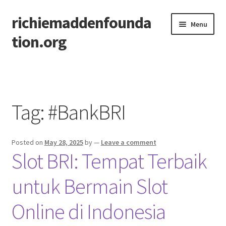
richiemaddenfounda
Skip
Skip
Menu
to
to
tion.org
navigation
content
Home
Tag:
#BankBRI
Posted on
May 28, 2025
by
—
Leave a comment
Slot BRI: Tempat Terbaik
untuk Bermain Slot
Online di Indonesia