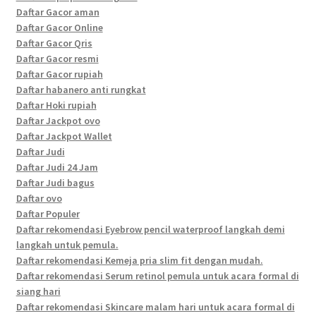
Daftar Gacor aman
Daftar Gacor Online
Daftar Gacor Qris
Daftar Gacor resmi
Daftar Gacor rupiah
Daftar habanero anti rungkat
Daftar Hoki rupiah
Daftar Jackpot ovo
Daftar Jackpot Wallet
Daftar Judi
Daftar Judi 24 Jam
Daftar Judi bagus
Daftar ovo
Daftar Populer
Daftar rekomendasi Eyebrow pencil waterproof langkah demi
langkah untuk pemula.
Daftar rekomendasi Kemeja pria slim fit dengan mudah.
Daftar rekomendasi Serum retinol pemula untuk acara formal di
siang hari
Daftar rekomendasi Skincare malam hari untuk acara formal di