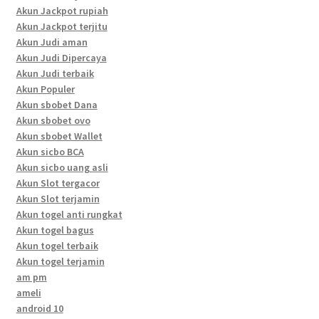
Akun Jackpot rupiah
Akun Jackpot terjitu
Akun Judi aman
Akun Judi Dipercaya
Akun Judi terbaik
Akun Populer
Akun sbobet Dana
Akun sbobet ovo
Akun sbobet Wallet
Akun sicbo BCA
Akun sicbo uang asli
Akun Slot tergacor
Akun Slot terjamin
Akun togel anti rungkat
Akun togel bagus
Akun togel terbaik
Akun togel terjamin
am pm
ameli
android 10