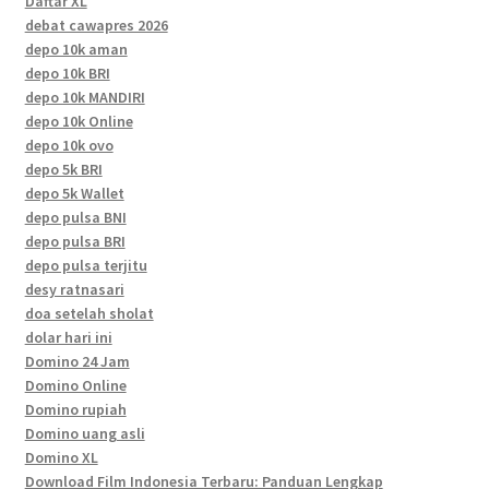
Daftar XL
debat cawapres 2026
depo 10k aman
depo 10k BRI
depo 10k MANDIRI
depo 10k Online
depo 10k ovo
depo 5k BRI
depo 5k Wallet
depo pulsa BNI
depo pulsa BRI
depo pulsa terjitu
desy ratnasari
doa setelah sholat
dolar hari ini
Domino 24 Jam
Domino Online
Domino rupiah
Domino uang asli
Domino XL
Download Film Indonesia Terbaru: Panduan Lengkap