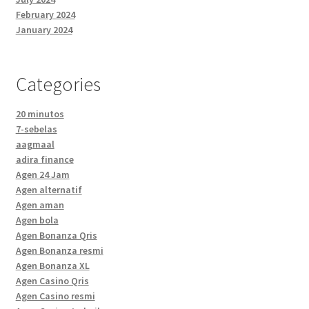
February 2024
January 2024
Categories
20 minutos
7-sebelas
aagmaal
adira finance
Agen 24 Jam
Agen alternatif
Agen aman
Agen bola
Agen Bonanza Qris
Agen Bonanza resmi
Agen Bonanza XL
Agen Casino Qris
Agen Casino resmi