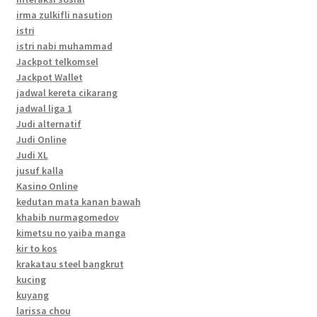
irma zulkifli nasution
istri
istri nabi muhammad
Jackpot telkomsel
Jackpot Wallet
jadwal kereta cikarang
jadwal liga 1
Judi alternatif
Judi Online
Judi XL
jusuf kalla
Kasino Online
kedutan mata kanan bawah
khabib nurmagomedov
kimetsu no yaiba manga
kir to kos
krakatau steel bangkrut
kucing
kuyang
larissa chou