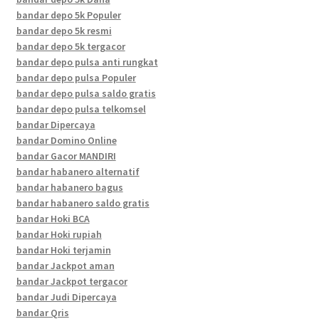
bandar depo 5k Populer
bandar depo 5k resmi
bandar depo 5k tergacor
bandar depo pulsa anti rungkat
bandar depo pulsa Populer
bandar depo pulsa saldo gratis
bandar depo pulsa telkomsel
bandar Dipercaya
bandar Domino Online
bandar Gacor MANDIRI
bandar habanero alternatif
bandar habanero bagus
bandar habanero saldo gratis
bandar Hoki BCA
bandar Hoki rupiah
bandar Hoki terjamin
bandar Jackpot aman
bandar Jackpot tergacor
bandar Judi Dipercaya
bandar Qris