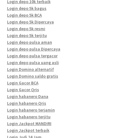
Login depo 10k terbaik
Login depo 5k bagus
Login depo 5k BCA
Login depo 5k Dipercaya
Login depo 5k resmi
Login depo 5k terjitu
Login depo pulsa aman
Login depo pulsa Dipercaya
Login depo pulsa tergacor
Login depo pulsa uang asli
Login Domino alternatif
Login Domino saldo gratis
Login Gacor BCA
Login Gacor Qris
Login habanero Dana
Login habanero Qris
Login habanero terjamin
Login habanero terjitu
Login Jackpot MANDIRI
Login Jackpot terbaik
Login Judi 24 Jam