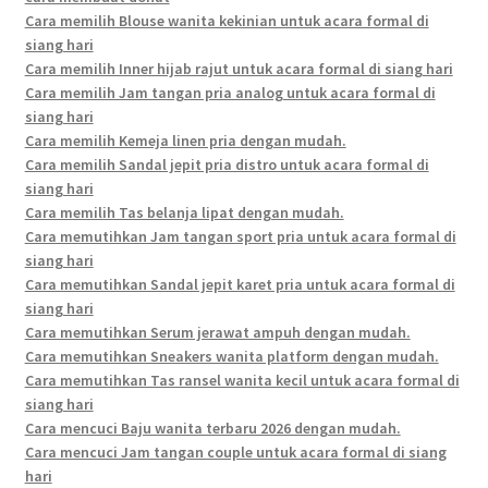
Cara memilih Blouse wanita kekinian untuk acara formal di
siang hari
Cara memilih Inner hijab rajut untuk acara formal di siang hari
Cara memilih Jam tangan pria analog untuk acara formal di
siang hari
Cara memilih Kemeja linen pria dengan mudah.
Cara memilih Sandal jepit pria distro untuk acara formal di
siang hari
Cara memilih Tas belanja lipat dengan mudah.
Cara memutihkan Jam tangan sport pria untuk acara formal di
siang hari
Cara memutihkan Sandal jepit karet pria untuk acara formal di
siang hari
Cara memutihkan Serum jerawat ampuh dengan mudah.
Cara memutihkan Sneakers wanita platform dengan mudah.
Cara memutihkan Tas ransel wanita kecil untuk acara formal di
siang hari
Cara mencuci Baju wanita terbaru 2026 dengan mudah.
Cara mencuci Jam tangan couple untuk acara formal di siang
hari