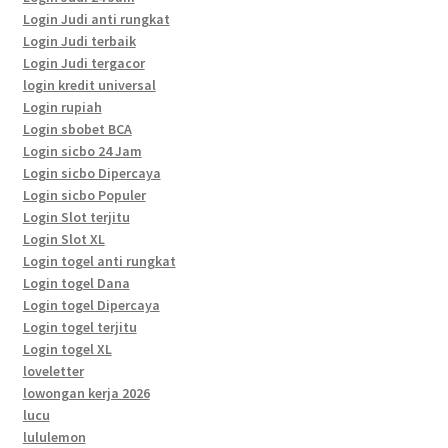
Login Judi anti rungkat
Login Judi terbaik
Login Judi tergacor
login kredit universal
Login rupiah
Login sbobet BCA
Login sicbo 24 Jam
Login sicbo Dipercaya
Login sicbo Populer
Login Slot terjitu
Login Slot XL
Login togel anti rungkat
Login togel Dana
Login togel Dipercaya
Login togel terjitu
Login togel XL
loveletter
lowongan kerja 2026
lucu
lululemon