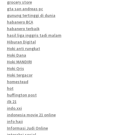
grocery store
gta san andreas pc
gunung tertinggi di dunia
habanero BCA
habanero terbaik
hasil liga inggris tadi malam
Hiburan Digital
Hoki anti rungkat
Hoki Dana
Hoki MANDIRI
Hoki Qris
Hoki tergacor
homestead
hot
huffington post
ilk 21
indo.xxi
indonesia movie 21 online
info haji
Informasi Judi Online
interaksi sosial