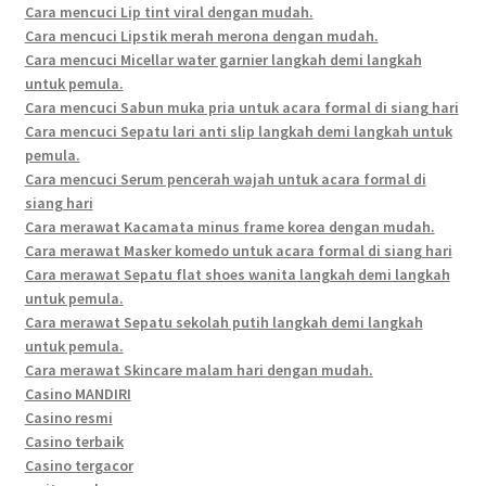
Cara mencuci Lip tint viral dengan mudah.
Cara mencuci Lipstik merah merona dengan mudah.
Cara mencuci Micellar water garnier langkah demi langkah
untuk pemula.
Cara mencuci Sabun muka pria untuk acara formal di siang hari
Cara mencuci Sepatu lari anti slip langkah demi langkah untuk
pemula.
Cara mencuci Serum pencerah wajah untuk acara formal di
siang hari
Cara merawat Kacamata minus frame korea dengan mudah.
Cara merawat Masker komedo untuk acara formal di siang hari
Cara merawat Sepatu flat shoes wanita langkah demi langkah
untuk pemula.
Cara merawat Sepatu sekolah putih langkah demi langkah
untuk pemula.
Cara merawat Skincare malam hari dengan mudah.
Casino MANDIRI
Casino resmi
Casino terbaik
Casino tergacor