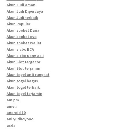
Akun Judi aman
Akun Judi Dipercaya
Akun Judi terbaik
Akun Populer
Akun sbobet Dana
Akun sbobet ovo
Akun sbobet Wallet
Akun sicbo BCA
Akun sicbo uang asli
Akun Slot tergacor
Akun Slot terjamin
Akun togel anti rungkat
Akun togel bagus
Akun togel terbaik
Akun togel terjamin
am pm
ameli
android 10
ani yudhoyono
asda