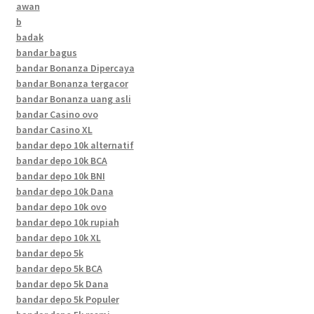
awan
b
badak
bandar bagus
bandar Bonanza Dipercaya
bandar Bonanza tergacor
bandar Bonanza uang asli
bandar Casino ovo
bandar Casino XL
bandar depo 10k alternatif
bandar depo 10k BCA
bandar depo 10k BNI
bandar depo 10k Dana
bandar depo 10k ovo
bandar depo 10k rupiah
bandar depo 10k XL
bandar depo 5k
bandar depo 5k BCA
bandar depo 5k Dana
bandar depo 5k Populer