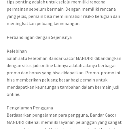
tips penting adalah untuk selalu memiliki rencana
permainan sebelum bermain. Dengan memiliki rencana
yang jelas, pemain bisa meminimalisir risiko kerugian dan
meningkatkan peluang kemenangan.
Perbandingan dengan Sejenisnya
Kelebihan
Salah satu kelebihan Bandar Gacor MANDIRI dibandingkan
dengan situs judi online lainnya adalah adanya berbagai
promo dan bonus yang bisa didapatkan. Promo-promo ini
bisa memberikan peluang besar bagi pemain untuk
mendapatkan keuntungan tambahan dalam bermain judi
online.
Pengalaman Pengguna
Berdasarkan pengalaman para pengguna, Bandar Gacor
MANDIRI dikenal memiliki layanan pelanggan yang sangat