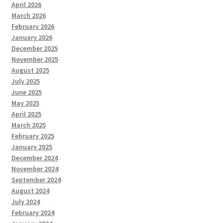
April 2026
March 2026
February 2026
January 2026
December 2025
November 2025
August 2025
July 2025
June 2025
May 2025
April 2025
March 2025
February 2025
January 2025
December 2024
November 2024
September 2024
August 2024
July 2024
February 2024