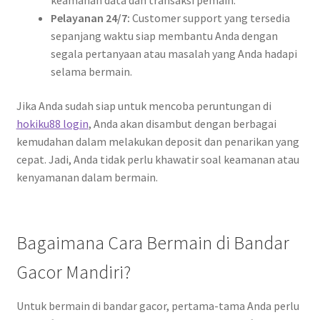
Pelayanan 24/7:
Customer support yang tersedia
sepanjang waktu siap membantu Anda dengan
segala pertanyaan atau masalah yang Anda hadapi
selama bermain.
Jika Anda sudah siap untuk mencoba peruntungan di
hokiku88 login
, Anda akan disambut dengan berbagai
kemudahan dalam melakukan deposit dan penarikan yang
cepat. Jadi, Anda tidak perlu khawatir soal keamanan atau
kenyamanan dalam bermain.
Bagaimana Cara Bermain di Bandar
Gacor Mandiri?
Untuk bermain di bandar gacor, pertama-tama Anda perlu