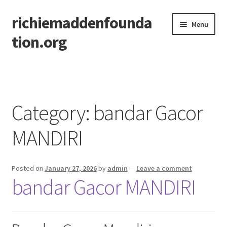
richiemaddenfounda
Skip
Skip
Menu
to
to
tion.org
navigation
content
Home
Category:
bandar Gacor
MANDIRI
Posted on
January 27, 2026
by
admin
—
Leave a comment
bandar Gacor MANDIRI