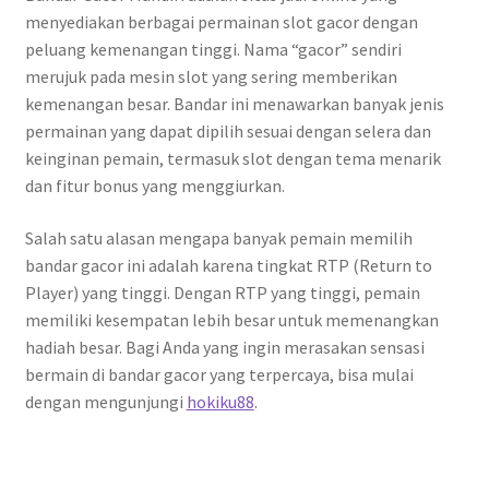
menyediakan berbagai permainan slot gacor dengan
peluang kemenangan tinggi. Nama “gacor” sendiri
merujuk pada mesin slot yang sering memberikan
kemenangan besar. Bandar ini menawarkan banyak jenis
permainan yang dapat dipilih sesuai dengan selera dan
keinginan pemain, termasuk slot dengan tema menarik
dan fitur bonus yang menggiurkan.
Salah satu alasan mengapa banyak pemain memilih
bandar gacor ini adalah karena tingkat RTP (Return to
Player) yang tinggi. Dengan RTP yang tinggi, pemain
memiliki kesempatan lebih besar untuk memenangkan
hadiah besar. Bagi Anda yang ingin merasakan sensasi
bermain di bandar gacor yang terpercaya, bisa mulai
dengan mengunjungi
hokiku88
.