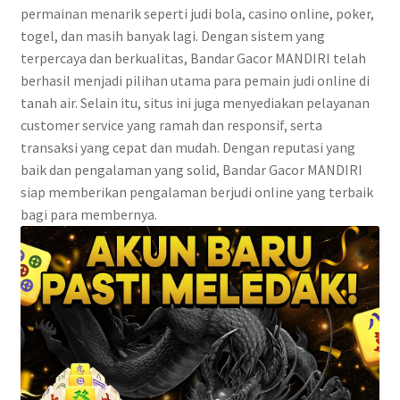
permainan menarik seperti judi bola, casino online, poker,
togel, dan masih banyak lagi. Dengan sistem yang
terpercaya dan berkualitas, Bandar Gacor MANDIRI telah
berhasil menjadi pilihan utama para pemain judi online di
tanah air. Selain itu, situs ini juga menyediakan pelayanan
customer service yang ramah dan responsif, serta
transaksi yang cepat dan mudah. Dengan reputasi yang
baik dan pengalaman yang solid, Bandar Gacor MANDIRI
siap memberikan pengalaman berjudi online yang terbaik
bagi para membernya.