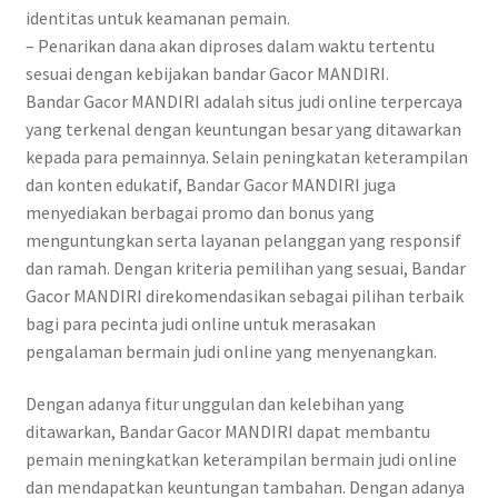
identitas untuk keamanan pemain.
– Penarikan dana akan diproses dalam waktu tertentu
sesuai dengan kebijakan bandar Gacor MANDIRI.
Bandar Gacor MANDIRI adalah situs judi online terpercaya
yang terkenal dengan keuntungan besar yang ditawarkan
kepada para pemainnya. Selain peningkatan keterampilan
dan konten edukatif, Bandar Gacor MANDIRI juga
menyediakan berbagai promo dan bonus yang
menguntungkan serta layanan pelanggan yang responsif
dan ramah. Dengan kriteria pemilihan yang sesuai, Bandar
Gacor MANDIRI direkomendasikan sebagai pilihan terbaik
bagi para pecinta judi online untuk merasakan
pengalaman bermain judi online yang menyenangkan.
Dengan adanya fitur unggulan dan kelebihan yang
ditawarkan, Bandar Gacor MANDIRI dapat membantu
pemain meningkatkan keterampilan bermain judi online
dan mendapatkan keuntungan tambahan. Dengan adanya