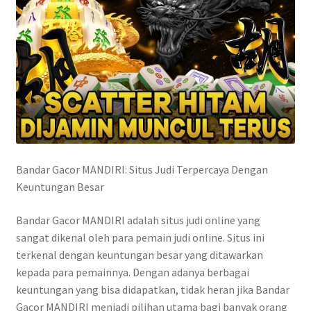
Bandar Gacor MANDIRI: Situs Judi Terpercaya Dengan
Keuntungan Besar
Bandar Gacor MANDIRI adalah situs judi online yang
sangat dikenal oleh para pemain judi online. Situs ini
terkenal dengan keuntungan besar yang ditawarkan
kepada para pemainnya. Dengan adanya berbagai
keuntungan yang bisa didapatkan, tidak heran jika Bandar
Gacor MANDIRI menjadi pilihan utama bagi banyak orang