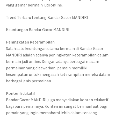
yang gemar bermain judi online.
Trend Terbaru tentang Bandar Gacor MANDIRI
Keuntungan Bandar Gacor MANDIRI
Peningkatan Keterampilan
Salah satu keuntungan utama bermain di Bandar Gacor
MANDIRI adalah adanya peningkatan keterampilan dalam
bermain judi online. Dengan adanya berbagai macam
permainan yang ditawarkan, pemain memiliki
kesempatan untuk mengasah keterampilan mereka dalam
berbagai jenis permainan.
Konten Edukatif
Bandar Gacor MANDIRI juga menyediakan konten edukatif
bagi para pemainnya. Konten ini sangat bermanfaat bagi
pemain yang ingin memahami lebih dalam tentang