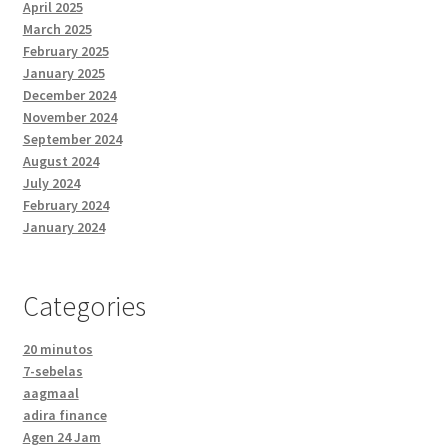
April 2025
March 2025
February 2025
January 2025
December 2024
November 2024
September 2024
August 2024
July 2024
February 2024
January 2024
Categories
20 minutos
7-sebelas
aagmaal
adira finance
Agen 24 Jam