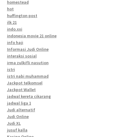
homestead
hot
huffington post
ilk 21
indo.xxi
indonesia movie 21 online
info haji
Informasi Judi Online
interaksi sosial
irma zulkifli nasution
istri
istri nabi muhammad
Jackpot telkomsel
Jackpot Wallet
jadwal kereta cikarang
jadwal liga 1
Judi alternatif
Judi Online
Judi XL
jusuf kalla
Kasino Online