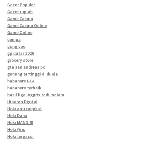
Gacor Populer
Gacor rupiah
Game Casino
Game Casino Online
Game Online
gempa
gong yoo
gp qatar 2026
grocery store
gta san andreas pc
gunung tertinggi di dunia
habanero BCA
habanero terbaik
hasil liga inggris tadi malam
Hiburan Digital
Hoki anti rungkat
Hoki Dana
Hoki MANDIRI
Hoki Qris
Hoki tergacor