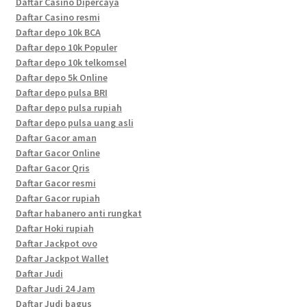
Daftar Casino Dipercaya
Daftar Casino resmi
Daftar depo 10k BCA
Daftar depo 10k Populer
Daftar depo 10k telkomsel
Daftar depo 5k Online
Daftar depo pulsa BRI
Daftar depo pulsa rupiah
Daftar depo pulsa uang asli
Daftar Gacor aman
Daftar Gacor Online
Daftar Gacor Qris
Daftar Gacor resmi
Daftar Gacor rupiah
Daftar habanero anti rungkat
Daftar Hoki rupiah
Daftar Jackpot ovo
Daftar Jackpot Wallet
Daftar Judi
Daftar Judi 24 Jam
Daftar Judi bagus