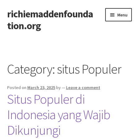
richiemaddenfounda
Skip
Skip
Menu
to
to
tion.org
navigation
content
Home
system
Category:
situs Populer
Posted on
March 23, 2025
by
—
Leave a comment
Situs Populer di
Indonesia yang Wajib
Dikunjungi