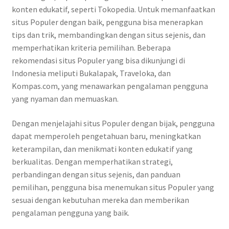
konten edukatif, seperti Tokopedia. Untuk memanfaatkan
situs Populer dengan baik, pengguna bisa menerapkan
tips dan trik, membandingkan dengan situs sejenis, dan
memperhatikan kriteria pemilihan. Beberapa
rekomendasi situs Populer yang bisa dikunjungi di
Indonesia meliputi Bukalapak, Traveloka, dan
Kompas.com, yang menawarkan pengalaman pengguna
yang nyaman dan memuaskan.
Dengan menjelajahi situs Populer dengan bijak, pengguna
dapat memperoleh pengetahuan baru, meningkatkan
keterampilan, dan menikmati konten edukatif yang
berkualitas. Dengan memperhatikan strategi,
perbandingan dengan situs sejenis, dan panduan
pemilihan, pengguna bisa menemukan situs Populer yang
sesuai dengan kebutuhan mereka dan memberikan
pengalaman pengguna yang baik.