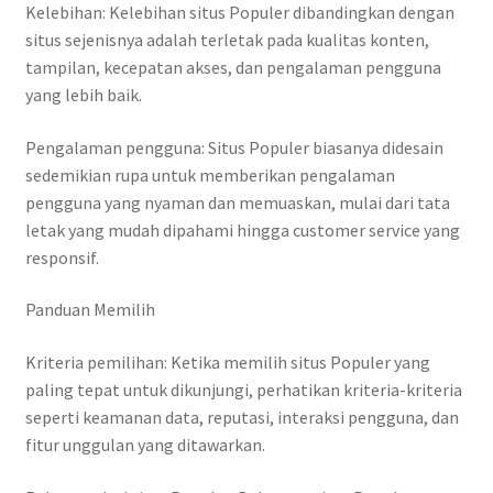
Kelebihan: Kelebihan situs Populer dibandingkan dengan
situs sejenisnya adalah terletak pada kualitas konten,
tampilan, kecepatan akses, dan pengalaman pengguna
yang lebih baik.
Pengalaman pengguna: Situs Populer biasanya didesain
sedemikian rupa untuk memberikan pengalaman
pengguna yang nyaman dan memuaskan, mulai dari tata
letak yang mudah dipahami hingga customer service yang
responsif.
Panduan Memilih
Kriteria pemilihan: Ketika memilih situs Populer yang
paling tepat untuk dikunjungi, perhatikan kriteria-kriteria
seperti keamanan data, reputasi, interaksi pengguna, dan
fitur unggulan yang ditawarkan.