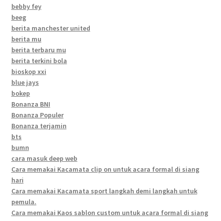
bebby fey
beeg
berita manchester united
berita mu
berita terbaru mu
berita terkini bola
bioskop xxi
blue jays
bokep
Bonanza BNI
Bonanza Populer
Bonanza terjamin
bts
bumn
cara masuk deep web
Cara memakai Kacamata clip on untuk acara formal di siang
hari
Cara memakai Kacamata sport langkah demi langkah untuk
pemula.
Cara memakai Kaos sablon custom untuk acara formal di siang