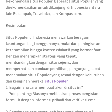
Rekomendasi situs Populer: Beberapa situs Populer yang
direkomendasikan untuk dikunjungi di Indonesia antara
lain Bukalapak, Traveloka, dan Kompas.com.
Kesimpulan
Situs Populer di Indonesia menawarkan beragam
keuntungan bagi penggunanya, mulai dari peningkatan
keterampilan hingga konten edukatif yang bermanfaat.
Dengan menerapkan strategi yang tepat,
membandingkan dengan situs sejenis, dan
memperhatikan panduan pemilihan, pengunjung dapat
menemukan situs Populer yang sesuai dengan kebutuhan
dan keinginan mereka.
situs Populer
1. Bagaimana cara membuat akun di situs ini?
– Poin penting: Biasanya melibatkan proses pengisian
formulir dengan informasi pribadi dan verifikasi email.
2. Bagaimana cara mengubah kata sandi akun saya?