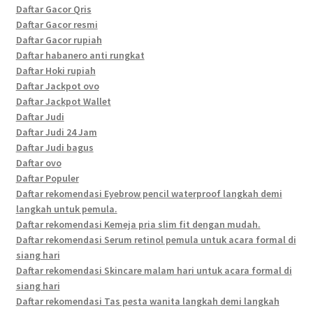
Daftar Gacor Qris
Daftar Gacor resmi
Daftar Gacor rupiah
Daftar habanero anti rungkat
Daftar Hoki rupiah
Daftar Jackpot ovo
Daftar Jackpot Wallet
Daftar Judi
Daftar Judi 24 Jam
Daftar Judi bagus
Daftar ovo
Daftar Populer
Daftar rekomendasi Eyebrow pencil waterproof langkah demi
langkah untuk pemula.
Daftar rekomendasi Kemeja pria slim fit dengan mudah.
Daftar rekomendasi Serum retinol pemula untuk acara formal di
siang hari
Daftar rekomendasi Skincare malam hari untuk acara formal di
siang hari
Daftar rekomendasi Tas pesta wanita langkah demi langkah