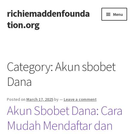
richiemaddenfounda
Skip
Skip
Menu
to
to
tion.org
navigation
content
Home
system
Category:
Akun sbobet
Dana
Posted on
March 17, 2025
by
—
Leave a comment
Akun Sbobet Dana: Cara
Mudah Mendaftar dan