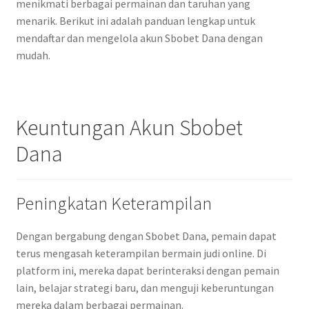
menikmati berbagai permainan dan taruhan yang
menarik. Berikut ini adalah panduan lengkap untuk
mendaftar dan mengelola akun Sbobet Dana dengan
mudah.
Keuntungan Akun Sbobet
Dana
Peningkatan Keterampilan
Dengan bergabung dengan Sbobet Dana, pemain dapat
terus mengasah keterampilan bermain judi online. Di
platform ini, mereka dapat berinteraksi dengan pemain
lain, belajar strategi baru, dan menguji keberuntungan
mereka dalam berbagai permainan.