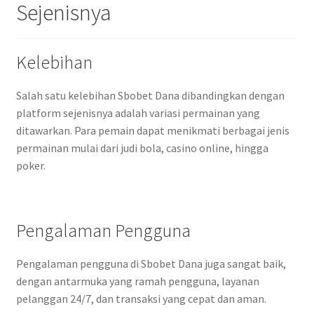
Sejenisnya
Kelebihan
Salah satu kelebihan Sbobet Dana dibandingkan dengan
platform sejenisnya adalah variasi permainan yang
ditawarkan. Para pemain dapat menikmati berbagai jenis
permainan mulai dari judi bola, casino online, hingga
poker.
Pengalaman Pengguna
Pengalaman pengguna di Sbobet Dana juga sangat baik,
dengan antarmuka yang ramah pengguna, layanan
pelanggan 24/7, dan transaksi yang cepat dan aman.