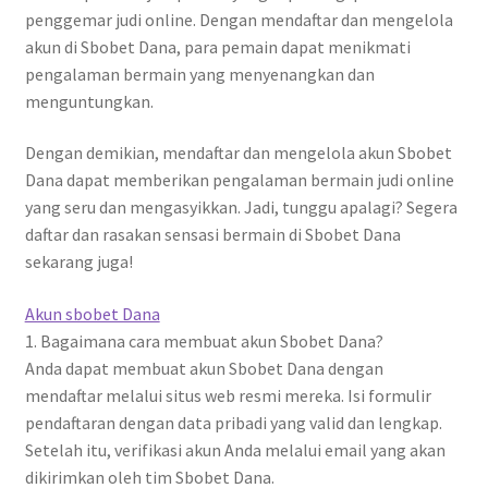
penggemar judi online. Dengan mendaftar dan mengelola
akun di Sbobet Dana, para pemain dapat menikmati
pengalaman bermain yang menyenangkan dan
menguntungkan.
Dengan demikian, mendaftar dan mengelola akun Sbobet
Dana dapat memberikan pengalaman bermain judi online
yang seru dan mengasyikkan. Jadi, tunggu apalagi? Segera
daftar dan rasakan sensasi bermain di Sbobet Dana
sekarang juga!
Akun sbobet Dana
1. Bagaimana cara membuat akun Sbobet Dana?
Anda dapat membuat akun Sbobet Dana dengan
mendaftar melalui situs web resmi mereka. Isi formulir
pendaftaran dengan data pribadi yang valid dan lengkap.
Setelah itu, verifikasi akun Anda melalui email yang akan
dikirimkan oleh tim Sbobet Dana.