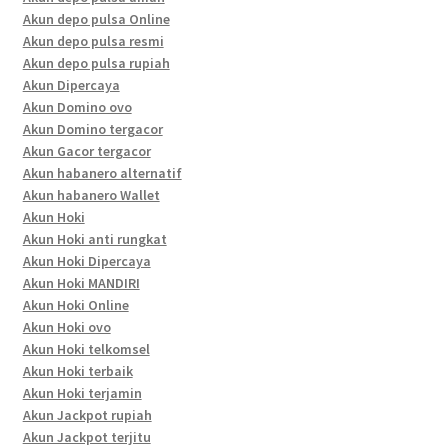
Akun depo pulsa Online
Akun depo pulsa resmi
Akun depo pulsa rupiah
Akun Dipercaya
Akun Domino ovo
Akun Domino tergacor
Akun Gacor tergacor
Akun habanero alternatif
Akun habanero Wallet
Akun Hoki
Akun Hoki anti rungkat
Akun Hoki Dipercaya
Akun Hoki MANDIRI
Akun Hoki Online
Akun Hoki ovo
Akun Hoki telkomsel
Akun Hoki terbaik
Akun Hoki terjamin
Akun Jackpot rupiah
Akun Jackpot terjitu