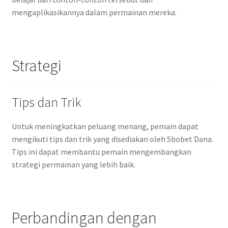
mengaplikasikannya dalam permainan mereka.
Strategi
Tips dan Trik
Untuk meningkatkan peluang menang, pemain dapat
mengikuti tips dan trik yang disediakan oleh Sbobet Dana.
Tips ini dapat membantu pemain mengembangkan
strategi permainan yang lebih baik.
Perbandingan dengan