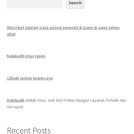
Search
Win11bet Adalah situs paling amanah di bumi di awal tahun
2026
hokiku88 situs resmi
12hoki online terpercaya
Hokiku88
adalah Situs Judi Slot Online dengan Layanan Terbaik dan
Tercepat.
Recent Posts