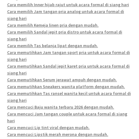
Cara memilih Inner hijab rajut untuk acara formal di siang hari
Cara memilih Jam tangan pria analog untuk acara formal di
siang hari
Cara memilih Kemeja linen pria dengan mudah.
Cara memilih Sandal jepit pria distro untuk acara formal di
siang hari
Cara memilih Tas belanja lipat dengan mudah.
Cara memutihkan Jam tangan sport pria untuk acara formal di
siang hari
Cara memutihkan Sandal jepit karet pria untuk acara formal di
siang hari
Cara memutihkan Serum jerawat ampuh dengan mudah.
Cara memutihkan Sneakers wanita platform dengan mudah.
Cara memutihkan Tas ransel wanita kecil untuk acara formal di
siang hari
Cara mencuci Baju wanita terbaru 2026 dengan mudah.
Cara mencuci Jam tangan couple untuk acara formal di siang
hari
Cara mencuci Lip tint viral dengan mudah.
Cara mencuci Lipstik merah merona dengan mudah.