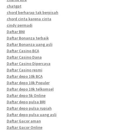
chatgpt
chord berharap tak berpisah
chord cinta karena cinta
cindy permadi
Daftar BNI
Daftar Bonanza terbaik
Daftar Bonanza uang asli
Daftar Casino BCA
Daftar Casino Dana
Daftar Casino Dipercaya
Daftar Casino resmi
Daftar depo 10k BCA
Daftar depo 10k Populer
Daftar depo 10k telkomsel
Daftar depo 5k Online
Daftar depo pulsa BRI
Daftar depo pulsa rupiah
Daftar depo pulsa uang asli
Daftar Gacor aman
Daftar Gacor Online