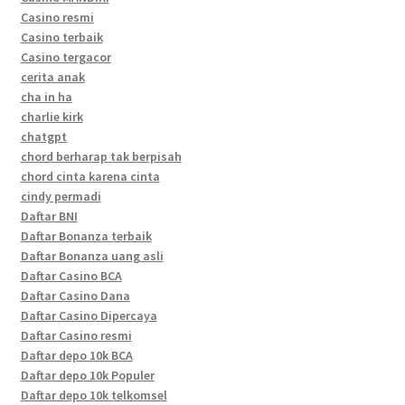
Casino resmi
Casino terbaik
Casino tergacor
cerita anak
cha in ha
charlie kirk
chatgpt
chord berharap tak berpisah
chord cinta karena cinta
cindy permadi
Daftar BNI
Daftar Bonanza terbaik
Daftar Bonanza uang asli
Daftar Casino BCA
Daftar Casino Dana
Daftar Casino Dipercaya
Daftar Casino resmi
Daftar depo 10k BCA
Daftar depo 10k Populer
Daftar depo 10k telkomsel