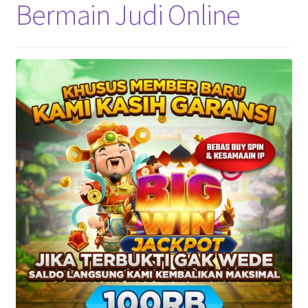
Bermain Judi Online