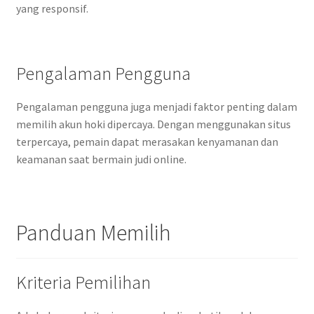
yang responsif.
Pengalaman Pengguna
Pengalaman pengguna juga menjadi faktor penting dalam
memilih akun hoki dipercaya. Dengan menggunakan situs
terpercaya, pemain dapat merasakan kenyamanan dan
keamanan saat bermain judi online.
Panduan Memilih
Kriteria Pemilihan