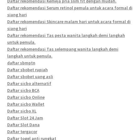
Daftar rekomendasi Kemeja pria slim fit dengan mudah.
Daftar rekomendasi Serum retinol pemula untuk acara formal di
siang hari
Daftar rekomendasi Skincare malam hari untuk acara formal di
siang hari
Daftar rekomendasi Tas pesta wanita langkah demi langkah
untuk pemula.
Daftar rekomendasi Tas selempang wanita langkah demi
langkah untuk pemula.
daftar sbmptn
Daftar sbobet rupiah
Daftar sbobet uang asli
Daftar sicbo alternatif
Daftar sicbo BCA
Daftar sicbo Online
Daftar sicbo Wallet
Daftar sicbo XL
Daftar Slot 24 Jam
Daftar Slot Dana
Daftar tergacor
Daftar togel anti rungkat