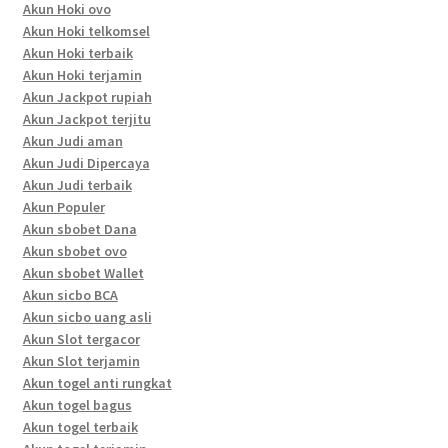
Akun Hoki ovo
Akun Hoki telkomsel
Akun Hoki terbaik
Akun Hoki terjamin
Akun Jackpot rupiah
Akun Jackpot terjitu
Akun Judi aman
Akun Judi Dipercaya
Akun Judi terbaik
Akun Populer
Akun sbobet Dana
Akun sbobet ovo
Akun sbobet Wallet
Akun sicbo BCA
Akun sicbo uang asli
Akun Slot tergacor
Akun Slot terjamin
Akun togel anti rungkat
Akun togel bagus
Akun togel terbaik