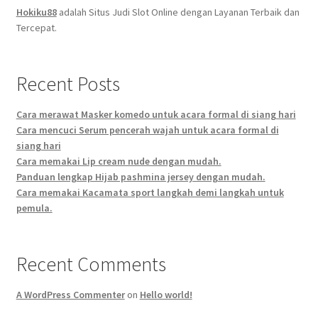
Hokiku88
adalah Situs Judi Slot Online dengan Layanan Terbaik dan
Tercepat.
Recent Posts
Cara merawat Masker komedo untuk acara formal di siang hari
Cara mencuci Serum pencerah wajah untuk acara formal di
siang hari
Cara memakai Lip cream nude dengan mudah.
Panduan lengkap Hijab pashmina jersey dengan mudah.
Cara memakai Kacamata sport langkah demi langkah untuk
pemula.
Recent Comments
A WordPress Commenter
on
Hello world!