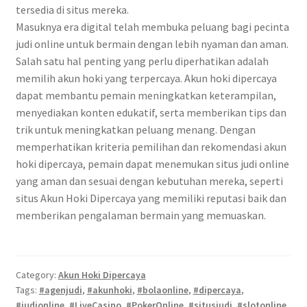
tersedia di situs mereka.
Masuknya era digital telah membuka peluang bagi pecinta
judi online untuk bermain dengan lebih nyaman dan aman.
Salah satu hal penting yang perlu diperhatikan adalah
memilih akun hoki yang terpercaya. Akun hoki dipercaya
dapat membantu pemain meningkatkan keterampilan,
menyediakan konten edukatif, serta memberikan tips dan
trik untuk meningkatkan peluang menang. Dengan
memperhatikan kriteria pemilihan dan rekomendasi akun
hoki dipercaya, pemain dapat menemukan situs judi online
yang aman dan sesuai dengan kebutuhan mereka, seperti
situs Akun Hoki Dipercaya yang memiliki reputasi baik dan
memberikan pengalaman bermain yang memuaskan.
Category:
Akun Hoki Dipercaya
Tags:
#agenjudi
,
#akunhoki
,
#bolaonline
,
#dipercaya
,
#judionline
,
#LiveCasino
,
#PokerOnline
,
#situsjudi
,
#slotonline
,