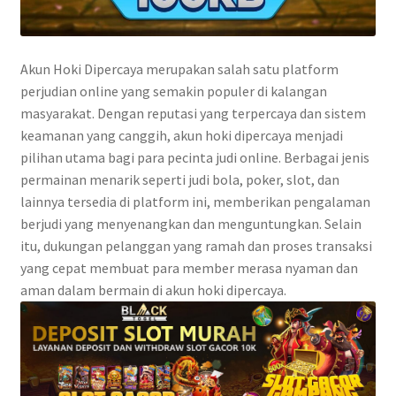
Akun Hoki Dipercaya merupakan salah satu platform
perjudian online yang semakin populer di kalangan
masyarakat. Dengan reputasi yang terpercaya dan sistem
keamanan yang canggih, akun hoki dipercaya menjadi
pilihan utama bagi para pecinta judi online. Berbagai jenis
permainan menarik seperti judi bola, poker, slot, dan
lainnya tersedia di platform ini, memberikan pengalaman
berjudi yang menyenangkan dan menguntungkan. Selain
itu, dukungan pelanggan yang ramah dan proses transaksi
yang cepat membuat para member merasa nyaman dan
aman dalam bermain di akun hoki dipercaya.