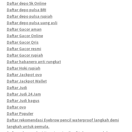
Daftar depo 5k Online
Daftar depo pulsa BRI
Daftar depo pulsa rupiah
Daftar depo pulsa uang asli
Daftar Gacor aman
Daftar Gacor Online
Daftar Gacor Qris
Daftar Gacor resmi
Daftar Gacor rupiah
Daftar habanero anti rungkat
Daftar Hoki rupiah
Daftar Jackpot ovo
Daftar Jackpot Wallet
Daftar Judi
Daftar Judi 24 Jam
Daftar Judi bagus
Daftar ovo
Daftar Populer
Daftar rekomendasi Eyebrow pencil waterproof langkah demi
langkah untuk pemula.