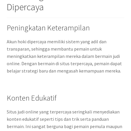
Dipercaya
Peningkatan Keterampilan
Akun hoki dipercaya memiliki sistem yang adil dan
transparan, sehingga membantu pemain untuk
meningkatkan keterampilan mereka dalam bermain judi
online. Dengan bermain di situs terpercaya, pemain dapat
belajar strategi baru dan mengasah kemampuan mereka.
Konten Edukatif
Situs judi online yang terpercaya seringkali menyediakan
konten edukatif seperti tips dan trik serta panduan
bermain. Ini sangat berguna bagi pemain pemula maupun