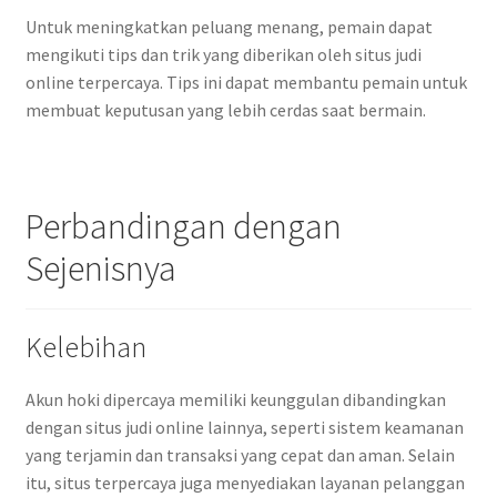
Untuk meningkatkan peluang menang, pemain dapat
mengikuti tips dan trik yang diberikan oleh situs judi
online terpercaya. Tips ini dapat membantu pemain untuk
membuat keputusan yang lebih cerdas saat bermain.
Perbandingan dengan
Sejenisnya
Kelebihan
Akun hoki dipercaya memiliki keunggulan dibandingkan
dengan situs judi online lainnya, seperti sistem keamanan
yang terjamin dan transaksi yang cepat dan aman. Selain
itu, situs terpercaya juga menyediakan layanan pelanggan