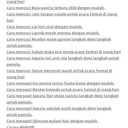
siang hari
Cara mencuci Baju wanita terbaru 2026 dengan mudah.
Cara mencuci Jam tangan couple untuk acara formal di siang
hari
Cara mencuci Lip tint viral dengan mudah.
Cara mencuci Lipstik merah merona dengan mudah.
Cara mencuci Micellar water garnier langkah demi langkah
untuk pemula.
Cara mencuci Sabun muka pria untuk acara formal di siang hari
Cara mencuci Sepatu lari anti slip langkah demi langkah untuk
pemula.
Cara mencuci Serum pencerah wajah untuk acara formal di
siang hari
Cara merawat Kacamata minus frame korea dengan mudah.
Cara merawat Masker komedo untuk acara formal di siang hari
Cara merawat Sepatu flat shoes wanita langkah demi langkah
untuk pemula.
Cara merawat Sepatu sekolah putih langkah demi langkah
untuk pemula.
Cara merawat Skincare malam hari dengan mudah.
Casino MANDIRI