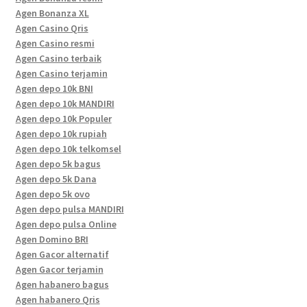
Agen Bonanza XL
Agen Casino Qris
Agen Casino resmi
Agen Casino terbaik
Agen Casino terjamin
Agen depo 10k BNI
Agen depo 10k MANDIRI
Agen depo 10k Populer
Agen depo 10k rupiah
Agen depo 10k telkomsel
Agen depo 5k bagus
Agen depo 5k Dana
Agen depo 5k ovo
Agen depo pulsa MANDIRI
Agen depo pulsa Online
Agen Domino BRI
Agen Gacor alternatif
Agen Gacor terjamin
Agen habanero bagus
Agen habanero Qris