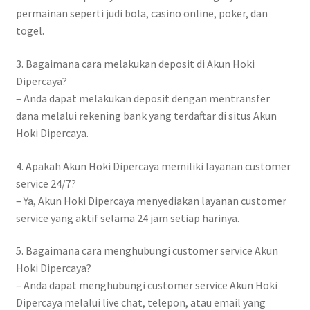
permainan seperti judi bola, casino online, poker, dan
togel.
3. Bagaimana cara melakukan deposit di Akun Hoki
Dipercaya?
– Anda dapat melakukan deposit dengan mentransfer
dana melalui rekening bank yang terdaftar di situs Akun
Hoki Dipercaya.
4. Apakah Akun Hoki Dipercaya memiliki layanan customer
service 24/7?
– Ya, Akun Hoki Dipercaya menyediakan layanan customer
service yang aktif selama 24 jam setiap harinya.
5. Bagaimana cara menghubungi customer service Akun
Hoki Dipercaya?
– Anda dapat menghubungi customer service Akun Hoki
Dipercaya melalui live chat, telepon, atau email yang