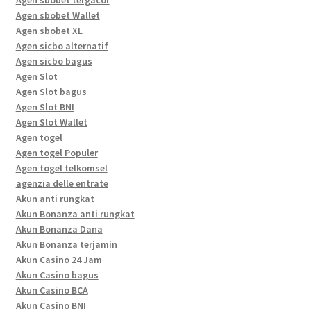
Agen sbobet tergacor
Agen sbobet Wallet
Agen sbobet XL
Agen sicbo alternatif
Agen sicbo bagus
Agen Slot
Agen Slot bagus
Agen Slot BNI
Agen Slot Wallet
Agen togel
Agen togel Populer
Agen togel telkomsel
agenzia delle entrate
Akun anti rungkat
Akun Bonanza anti rungkat
Akun Bonanza Dana
Akun Bonanza terjamin
Akun Casino 24 Jam
Akun Casino bagus
Akun Casino BCA
Akun Casino BNI