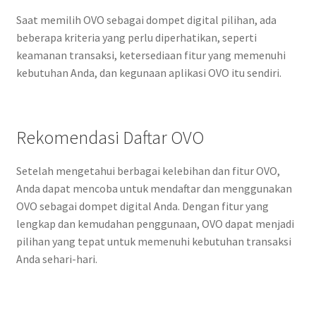
Saat memilih OVO sebagai dompet digital pilihan, ada
beberapa kriteria yang perlu diperhatikan, seperti
keamanan transaksi, ketersediaan fitur yang memenuhi
kebutuhan Anda, dan kegunaan aplikasi OVO itu sendiri.
Rekomendasi Daftar OVO
Setelah mengetahui berbagai kelebihan dan fitur OVO,
Anda dapat mencoba untuk mendaftar dan menggunakan
OVO sebagai dompet digital Anda. Dengan fitur yang
lengkap dan kemudahan penggunaan, OVO dapat menjadi
pilihan yang tepat untuk memenuhi kebutuhan transaksi
Anda sehari-hari.