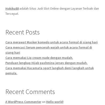
Hokiku88
adalah Situs Judi Slot Online dengan Layanan Terbaik dan
Tercepat.
Recent Posts
Cara merawat Masker komedo untuk acara formal di siang hari
Cara mencuci Serum pencerah wajah untuk acara formal di
siang hari
Cara memakai Lip cream nude dengan mudah.
Panduan lengkap Hijab pashmina jersey dengan mudah.
Cara memakai Kacamata sport langkah demi langkah untuk
pemula.
Recent Comments
A WordPress Commenter
on
Hello world!