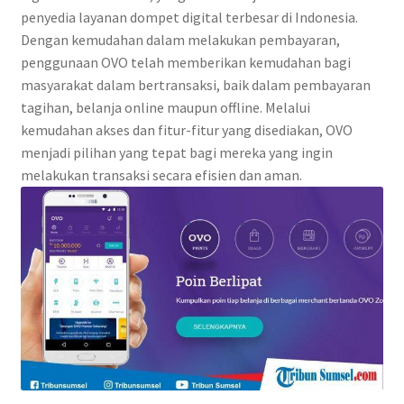
penyedia layanan dompet digital terbesar di Indonesia.
Dengan kemudahan dalam melakukan pembayaran,
penggunaan OVO telah memberikan kemudahan bagi
masyarakat dalam bertransaksi, baik dalam pembayaran
tagihan, belanja online maupun offline. Melalui
kemudahan akses dan fitur-fitur yang disediakan, OVO
menjadi pilihan yang tepat bagi mereka yang ingin
melakukan transaksi secara efisien dan aman.