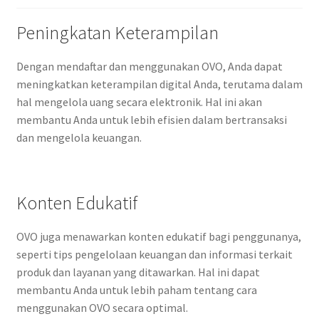
Peningkatan Keterampilan
Dengan mendaftar dan menggunakan OVO, Anda dapat
meningkatkan keterampilan digital Anda, terutama dalam
hal mengelola uang secara elektronik. Hal ini akan
membantu Anda untuk lebih efisien dalam bertransaksi
dan mengelola keuangan.
Konten Edukatif
OVO juga menawarkan konten edukatif bagi penggunanya,
seperti tips pengelolaan keuangan dan informasi terkait
produk dan layanan yang ditawarkan. Hal ini dapat
membantu Anda untuk lebih paham tentang cara
menggunakan OVO secara optimal.