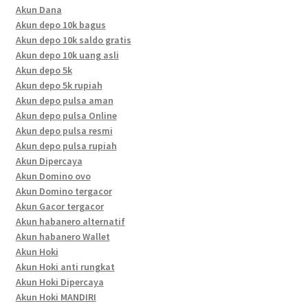
Akun Dana
Akun depo 10k bagus
Akun depo 10k saldo gratis
Akun depo 10k uang asli
Akun depo 5k
Akun depo 5k rupiah
Akun depo pulsa aman
Akun depo pulsa Online
Akun depo pulsa resmi
Akun depo pulsa rupiah
Akun Dipercaya
Akun Domino ovo
Akun Domino tergacor
Akun Gacor tergacor
Akun habanero alternatif
Akun habanero Wallet
Akun Hoki
Akun Hoki anti rungkat
Akun Hoki Dipercaya
Akun Hoki MANDIRI