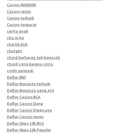
Casino MANDIRI
Casino resmi
Casino terbaik
Casino tergacor
cerita anak
cha in ha
charlie kirk
chatgpt
chord berharap tak berpisah
chord cinta karena cinta
cindy permadi
Daftar BNI
Daftar Bonanza terbaik
Daftar Bonanza uang asli
Daftar Casino BCA
Daftar Casino Dana
Daftar Casino Dipercaya
Daftar Casino resmi
Daftar depo 10k BCA
Daftar depo 10k Populer