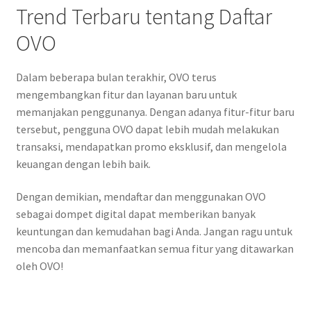
Trend Terbaru tentang Daftar
OVO
Dalam beberapa bulan terakhir, OVO terus
mengembangkan fitur dan layanan baru untuk
memanjakan penggunanya. Dengan adanya fitur-fitur baru
tersebut, pengguna OVO dapat lebih mudah melakukan
transaksi, mendapatkan promo eksklusif, dan mengelola
keuangan dengan lebih baik.
Dengan demikian, mendaftar dan menggunakan OVO
sebagai dompet digital dapat memberikan banyak
keuntungan dan kemudahan bagi Anda. Jangan ragu untuk
mencoba dan memanfaatkan semua fitur yang ditawarkan
oleh OVO!