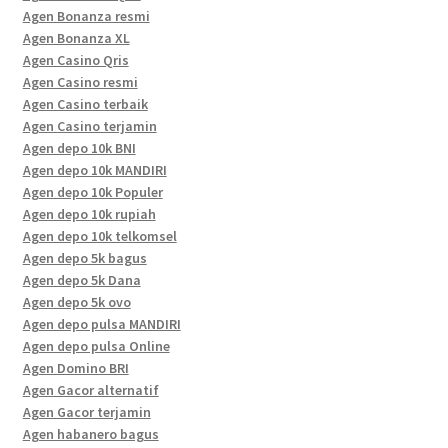
Agen Bonanza resmi
Agen Bonanza XL
Agen Casino Qris
Agen Casino resmi
Agen Casino terbaik
Agen Casino terjamin
Agen depo 10k BNI
Agen depo 10k MANDIRI
Agen depo 10k Populer
Agen depo 10k rupiah
Agen depo 10k telkomsel
Agen depo 5k bagus
Agen depo 5k Dana
Agen depo 5k ovo
Agen depo pulsa MANDIRI
Agen depo pulsa Online
Agen Domino BRI
Agen Gacor alternatif
Agen Gacor terjamin
Agen habanero bagus