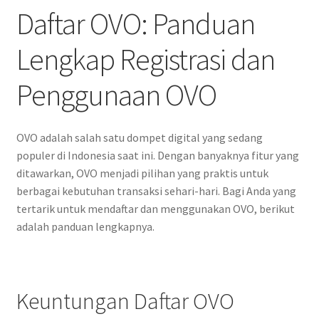
Daftar OVO: Panduan
Lengkap Registrasi dan
Penggunaan OVO
OVO adalah salah satu dompet digital yang sedang
populer di Indonesia saat ini. Dengan banyaknya fitur yang
ditawarkan, OVO menjadi pilihan yang praktis untuk
berbagai kebutuhan transaksi sehari-hari. Bagi Anda yang
tertarik untuk mendaftar dan menggunakan OVO, berikut
adalah panduan lengkapnya.
Keuntungan Daftar OVO