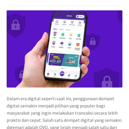
Dalam era digital seperti saat ini, penggunaan dompet
digital semakin menjadi pilihan yang populer bagi
masyarakat yang ingin melakukan transaksi secara lebih
praktis dan cepat. Salah satu dompet digital yang semakin
digemari adalah OVO, yang telah menjadi salah satu dari