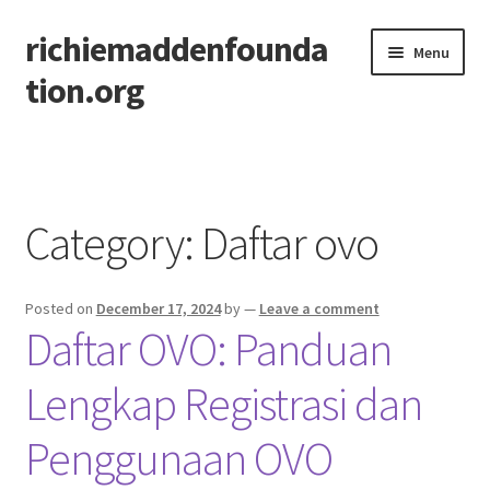
richiemaddenfounda
Skip
Skip
Menu
to
to
tion.org
navigation
content
Home
Category:
Daftar ovo
Posted on
December 17, 2024
by
—
Leave a comment
Daftar OVO: Panduan
Lengkap Registrasi dan
Penggunaan OVO