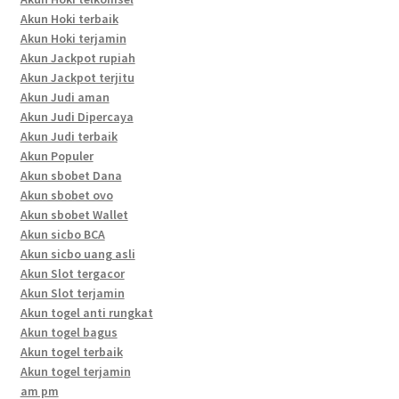
Akun Hoki terbaik
Akun Hoki terjamin
Akun Jackpot rupiah
Akun Jackpot terjitu
Akun Judi aman
Akun Judi Dipercaya
Akun Judi terbaik
Akun Populer
Akun sbobet Dana
Akun sbobet ovo
Akun sbobet Wallet
Akun sicbo BCA
Akun sicbo uang asli
Akun Slot tergacor
Akun Slot terjamin
Akun togel anti rungkat
Akun togel bagus
Akun togel terbaik
Akun togel terjamin
am pm