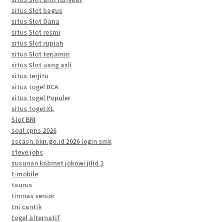
situs Slot bagus
situs Slot Dana
situs Slot resmi
situs Slot rupiah
situs Slot terjamin
situs Slot uang asli
situs terjitu
situs togel BCA
situs togel Populer
situs togel XL
Slot BRI
soal cpns 2026
sscasn.bkn.go.id 2026 login smk
steve jobs
susunan kabinet jokowi jilid 2
t-mobile
taurus
timnas senior
tni cantik
togel alternatif