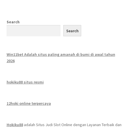
Search
Search
Win11bet Adalah situs paling amanah di bumi di awal tahun
2026
hokiku88 situs resmi
12hoki online terpercaya
Hokiku88
adalah Situs Judi Slot Online dengan Layanan Terbaik dan