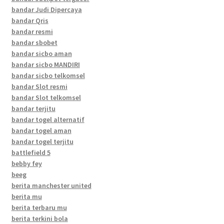
bandar Judi Dipercaya
bandar Qris
bandar resmi
bandar sbobet
bandar sicbo aman
bandar sicbo MANDIRI
bandar sicbo telkomsel
bandar Slot resmi
bandar Slot telkomsel
bandar terjitu
bandar togel alternatif
bandar togel aman
bandar togel terjitu
battlefield 5
bebby fey
beeg
berita manchester united
berita mu
berita terbaru mu
berita terkini bola