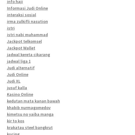
info haji
Informasi Judi Online
interaksi sosial
irma zulkifli nasution
istri
istri nabi muhammad
Jackpot telkomsel
Jackpot Wallet
jadwal kereta cikarang
jadwal liga 1
Judi alternatif
Judi Online
Judi XL
jusuf kalla
Kasino Online
kedutan mata kanan bawah
khabib nurmagomedov
kimetsu no yaiba manga
kir to kos
krakatau steel bangkrut
kucing