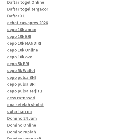
Daftar togel Online
Daftar togel tergacor
Daftar XL
debat cawapres 2026
depo 10k aman
depo 10k BRI
depo 10k MANDIRI
depo 10k Online
depo 10k ovo
depo 5k BRI
depo 5k Wallet
depo pulsa BNI
depo pulsa BRI
depo pulsa terjitu
desy ratnasari
doa setelah sholat
dolar hari ini
Domino 24 Jam
Domino Online
Domino rupiah
Domino uang asli