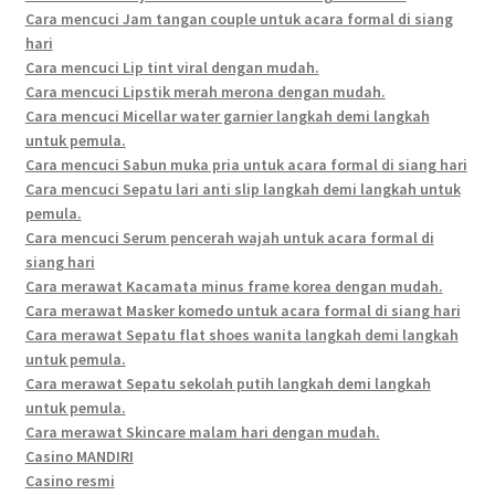
Cara mencuci Jam tangan couple untuk acara formal di siang
hari
Cara mencuci Lip tint viral dengan mudah.
Cara mencuci Lipstik merah merona dengan mudah.
Cara mencuci Micellar water garnier langkah demi langkah
untuk pemula.
Cara mencuci Sabun muka pria untuk acara formal di siang hari
Cara mencuci Sepatu lari anti slip langkah demi langkah untuk
pemula.
Cara mencuci Serum pencerah wajah untuk acara formal di
siang hari
Cara merawat Kacamata minus frame korea dengan mudah.
Cara merawat Masker komedo untuk acara formal di siang hari
Cara merawat Sepatu flat shoes wanita langkah demi langkah
untuk pemula.
Cara merawat Sepatu sekolah putih langkah demi langkah
untuk pemula.
Cara merawat Skincare malam hari dengan mudah.
Casino MANDIRI
Casino resmi