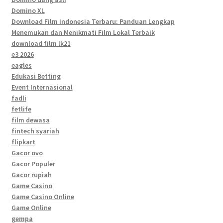
Domino XL
Download Film Indonesia Terbaru: Panduan Lengkap
Menemukan dan Menikmati Film Lokal Terbaik
download film lk21
e3 2026
eagles
Edukasi Betting
Event Internasional
fadli
fetlife
film dewasa
fintech syariah
flipkart
Gacor ovo
Gacor Populer
Gacor rupiah
Game Casino
Game Casino Online
Game Online
gempa