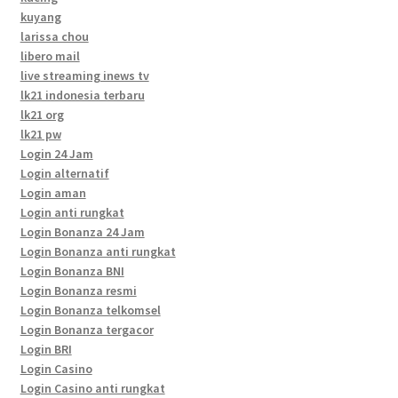
kuyang
larissa chou
libero mail
live streaming inews tv
lk21 indonesia terbaru
lk21 org
lk21 pw
Login 24 Jam
Login alternatif
Login aman
Login anti rungkat
Login Bonanza 24 Jam
Login Bonanza anti rungkat
Login Bonanza BNI
Login Bonanza resmi
Login Bonanza telkomsel
Login Bonanza tergacor
Login BRI
Login Casino
Login Casino anti rungkat