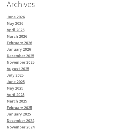
Archives
June 2026
May 2026
April 2026
March 2026
February 2026
January 2026
December 2025
November 2025
August 2025
July 2025
June 2025
May 2025
April 2025
March 2025
February 2025
January 2025
December 2024
November 2024