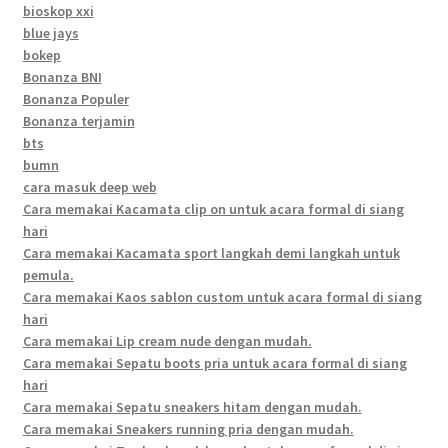
bioskop xxi
blue jays
bokep
Bonanza BNI
Bonanza Populer
Bonanza terjamin
bts
bumn
cara masuk deep web
Cara memakai Kacamata clip on untuk acara formal di siang
hari
Cara memakai Kacamata sport langkah demi langkah untuk
pemula.
Cara memakai Kaos sablon custom untuk acara formal di siang
hari
Cara memakai Lip cream nude dengan mudah.
Cara memakai Sepatu boots pria untuk acara formal di siang
hari
Cara memakai Sepatu sneakers hitam dengan mudah.
Cara memakai Sneakers running pria dengan mudah.