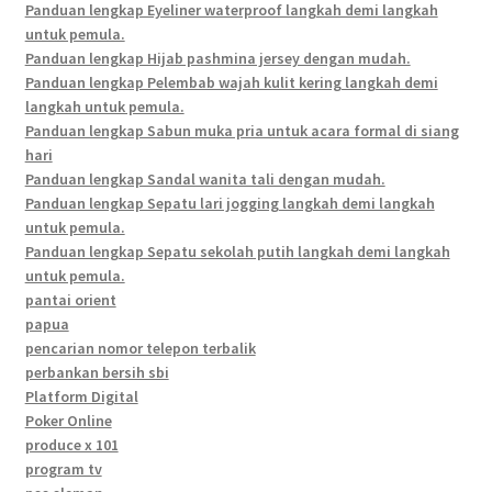
Panduan lengkap Eyeliner waterproof langkah demi langkah
untuk pemula.
Panduan lengkap Hijab pashmina jersey dengan mudah.
Panduan lengkap Pelembab wajah kulit kering langkah demi
langkah untuk pemula.
Panduan lengkap Sabun muka pria untuk acara formal di siang
hari
Panduan lengkap Sandal wanita tali dengan mudah.
Panduan lengkap Sepatu lari jogging langkah demi langkah
untuk pemula.
Panduan lengkap Sepatu sekolah putih langkah demi langkah
untuk pemula.
pantai orient
papua
pencarian nomor telepon terbalik
perbankan bersih sbi
Platform Digital
Poker Online
produce x 101
program tv