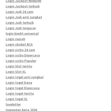
Login Jackpot MANDIRI
Login Jackpot terbaik
Login Judi 24 Jam
Login Judi anti rungkat
Login Judi terbaik
Login Judi tergacor
login kredit universal
Login rupiah
Login sbobet BCA
Login sicbo 24 Jam
Login sicbo Dipercaya
Login sicbo Populer
Login Slot terjitu
Login Slot XL
Login togel anti rungkat
Login togel Dana
Login togel Dipercaya
Login togel terjitu
Login togel XL
loveletter
lowongan kerja 2026