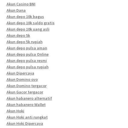
Akun Casino BNI
Akun Dana
Akun depo 10k bagus
Akun depo 10k saldo gratis
Akun depo 10k uang asli
Akun depo 5k
Akun depo 5k rupiah
Akun depo pulsa aman
Akun depo pulsa Online
Akun depo pulsa resmi
Akun depo pulsa rupiah
Akun Dipercaya
Akun Domino ovo
Akun Domino tergacor
Akun Gacor tergacor
Akun habanero alternatif
Akun habanero Wallet
Akun Hoki
Akun Hoki anti rungkat
Akun Hoki Dipercaya