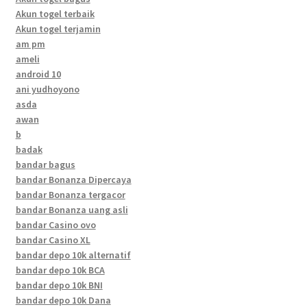
Akun togel terbaik
Akun togel terjamin
am pm
ameli
android 10
ani yudhoyono
asda
awan
b
badak
bandar bagus
bandar Bonanza Dipercaya
bandar Bonanza tergacor
bandar Bonanza uang asli
bandar Casino ovo
bandar Casino XL
bandar depo 10k alternatif
bandar depo 10k BCA
bandar depo 10k BNI
bandar depo 10k Dana