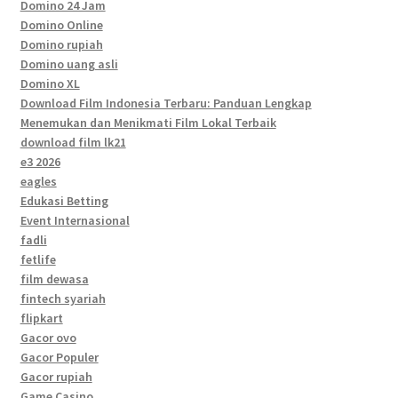
Domino 24 Jam
Domino Online
Domino rupiah
Domino uang asli
Domino XL
Download Film Indonesia Terbaru: Panduan Lengkap
Menemukan dan Menikmati Film Lokal Terbaik
download film lk21
e3 2026
eagles
Edukasi Betting
Event Internasional
fadli
fetlife
film dewasa
fintech syariah
flipkart
Gacor ovo
Gacor Populer
Gacor rupiah
Game Casino