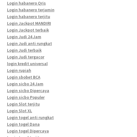
Login habanero Qris
Login habanero terjamin
Login habanero terjitu
Login Jackpot MANDIRI
Login Jackpot terbaik
Login Judi 24 Jam
Login Judi anti rungkat
Login Judi terbaik
Login Judi tergacor
login kredit universal
Login rupiah
Login sbobet BCA
Login sicbo 24 Jam
Login sicbo Dipercaya
Login sicbo Populer
Login Slot terjitu
Login Slot XL
Login togel anti rungkat
Login togel Dana
Login togel Dipercaya