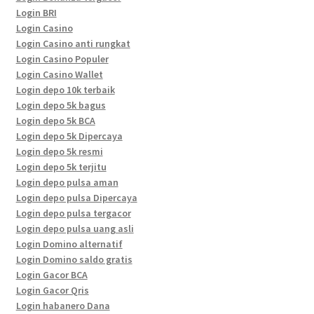
Login BRI
Login Casino
Login Casino anti rungkat
Login Casino Populer
Login Casino Wallet
Login depo 10k terbaik
Login depo 5k bagus
Login depo 5k BCA
Login depo 5k Dipercaya
Login depo 5k resmi
Login depo 5k terjitu
Login depo pulsa aman
Login depo pulsa Dipercaya
Login depo pulsa tergacor
Login depo pulsa uang asli
Login Domino alternatif
Login Domino saldo gratis
Login Gacor BCA
Login Gacor Qris
Login habanero Dana