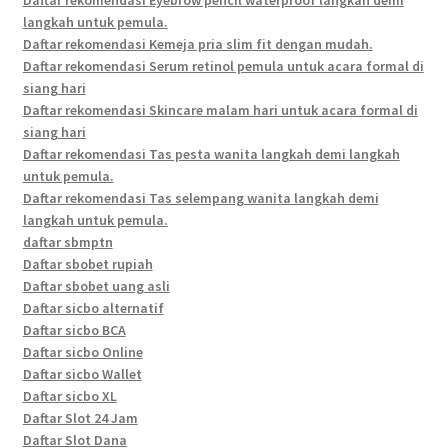
langkah untuk pemula.
Daftar rekomendasi Kemeja pria slim fit dengan mudah.
Daftar rekomendasi Serum retinol pemula untuk acara formal di
siang hari
Daftar rekomendasi Skincare malam hari untuk acara formal di
siang hari
Daftar rekomendasi Tas pesta wanita langkah demi langkah
untuk pemula.
Daftar rekomendasi Tas selempang wanita langkah demi
langkah untuk pemula.
daftar sbmptn
Daftar sbobet rupiah
Daftar sbobet uang asli
Daftar sicbo alternatif
Daftar sicbo BCA
Daftar sicbo Online
Daftar sicbo Wallet
Daftar sicbo XL
Daftar Slot 24 Jam
Daftar Slot Dana