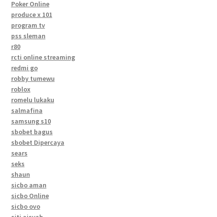
Poker Online
produce x 101
program tv
pss sleman
r80
rcti online streaming
redmi go
robby tumewu
roblox
romelu lukaku
salmafina
samsung s10
sbobet bagus
sbobet Dipercaya
sears
seks
shaun
sicbo aman
sicbo Online
sicbo ovo
siti aisyah