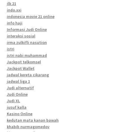
ilk 21
indo.xxi
indonesia movie 21 online
info haji
Informasi Judi Online
interaksi sosial
irma zulkifli nasution
istri
istri nabi muhammad
Jackpot telkomsel
Jackpot Wallet
jadwal kereta cikarang
jadwal liga 1
Judi alternatif
Judi Online
Judi XL
jusuf kalla
Kasino Online
kedutan mata kanan bawah
khabib nurmagomedov