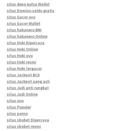
situs depo pulsa Wallet
situs Domino saldo gratis
situs Gacor ovo
situs Gacor Wallet
situs habanero BNI
situs habanero Online
situs Hoki Dipercaya
situs Hoki Online
situs Hoki ovo
situs Hoki resmi
situs Hoki tergacor
situs Jackpot BCA
situs Jackpot uang asli
situs Judi anti rungkat
situs Judi Online
situs ovo
situs Populer
situs porno
situs sbobet Dipercaya
situs sbobet resmi