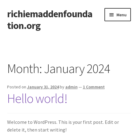
richiemaddenfounda
Skip
Skip
Menu
to
to
tion.org
navigation
content
Home
Month:
January 2024
Posted on
January 31, 2024
by
admin
—
1 Comment
Hello world!
Welcome to WordPress. This is your first post. Edit or
delete it, then start writing!