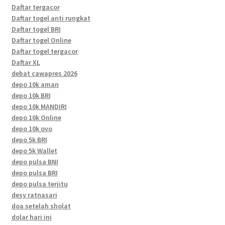
Daftar tergacor
Daftar togel anti rungkat
Daftar togel BRI
Daftar togel Online
Daftar togel tergacor
Daftar XL
debat cawapres 2026
depo 10k aman
depo 10k BRI
depo 10k MANDIRI
depo 10k Online
depo 10k ovo
depo 5k BRI
depo 5k Wallet
depo pulsa BNI
depo pulsa BRI
depo pulsa terjitu
desy ratnasari
doa setelah sholat
dolar hari ini