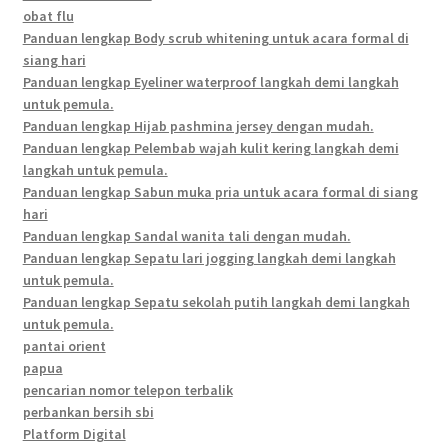
obat flu
Panduan lengkap Body scrub whitening untuk acara formal di
siang hari
Panduan lengkap Eyeliner waterproof langkah demi langkah
untuk pemula.
Panduan lengkap Hijab pashmina jersey dengan mudah.
Panduan lengkap Pelembab wajah kulit kering langkah demi
langkah untuk pemula.
Panduan lengkap Sabun muka pria untuk acara formal di siang
hari
Panduan lengkap Sandal wanita tali dengan mudah.
Panduan lengkap Sepatu lari jogging langkah demi langkah
untuk pemula.
Panduan lengkap Sepatu sekolah putih langkah demi langkah
untuk pemula.
pantai orient
papua
pencarian nomor telepon terbalik
perbankan bersih sbi
Platform Digital