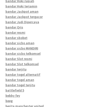
bandar Hoki rupiah
bandar Hoki terjamin
bandar Jackpot aman
bandar Jackpot tergacor
bandar Judi Dipercaya
bandar Qris
bandar resmi
bandar sbobet
bandar sicbo aman
bandar sicbo MANDIRI
bandar sicbo telkomsel
bandar Slot resmi
bandar Slot telkomsel
bandar terjitu
bandar togel alternatif
bandar togel aman
bandar togel terjitu
battlefield 5
bebby fey
beeg
berita manchester united