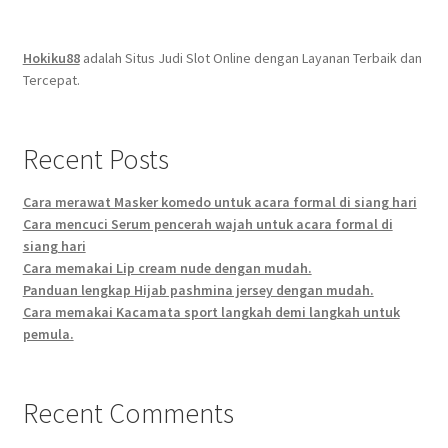
Hokiku88
adalah Situs Judi Slot Online dengan Layanan Terbaik dan
Tercepat.
Recent Posts
Cara merawat Masker komedo untuk acara formal di siang hari
Cara mencuci Serum pencerah wajah untuk acara formal di
siang hari
Cara memakai Lip cream nude dengan mudah.
Panduan lengkap Hijab pashmina jersey dengan mudah.
Cara memakai Kacamata sport langkah demi langkah untuk
pemula.
Recent Comments