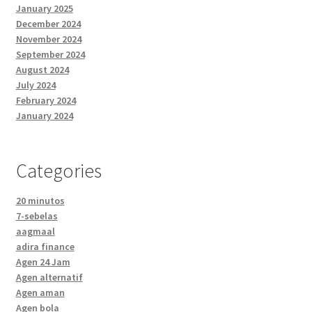
January 2025
December 2024
November 2024
September 2024
August 2024
July 2024
February 2024
January 2024
Categories
20 minutos
7-sebelas
aagmaal
adira finance
Agen 24 Jam
Agen alternatif
Agen aman
Agen bola