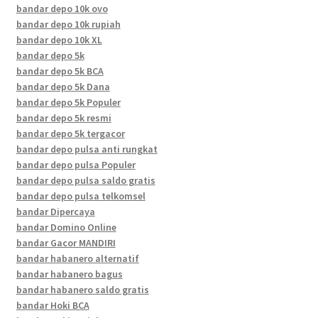
bandar depo 10k ovo
bandar depo 10k rupiah
bandar depo 10k XL
bandar depo 5k
bandar depo 5k BCA
bandar depo 5k Dana
bandar depo 5k Populer
bandar depo 5k resmi
bandar depo 5k tergacor
bandar depo pulsa anti rungkat
bandar depo pulsa Populer
bandar depo pulsa saldo gratis
bandar depo pulsa telkomsel
bandar Dipercaya
bandar Domino Online
bandar Gacor MANDIRI
bandar habanero alternatif
bandar habanero bagus
bandar habanero saldo gratis
bandar Hoki BCA