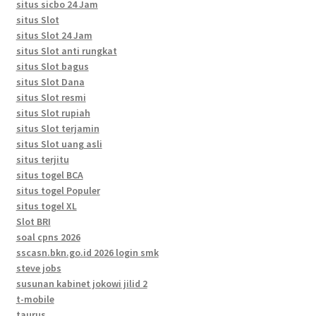
situs sicbo 24 Jam
situs Slot
situs Slot 24 Jam
situs Slot anti rungkat
situs Slot bagus
situs Slot Dana
situs Slot resmi
situs Slot rupiah
situs Slot terjamin
situs Slot uang asli
situs terjitu
situs togel BCA
situs togel Populer
situs togel XL
Slot BRI
soal cpns 2026
sscasn.bkn.go.id 2026 login smk
steve jobs
susunan kabinet jokowi jilid 2
t-mobile
taurus