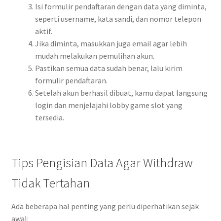
Isi formulir pendaftaran dengan data yang diminta,
seperti username, kata sandi, dan nomor telepon
aktif.
Jika diminta, masukkan juga email agar lebih
mudah melakukan pemulihan akun.
Pastikan semua data sudah benar, lalu kirim
formulir pendaftaran.
Setelah akun berhasil dibuat, kamu dapat langsung
login dan menjelajahi lobby game slot yang
tersedia.
Tips Pengisian Data Agar Withdraw
Tidak Tertahan
Ada beberapa hal penting yang perlu diperhatikan sejak
awal: