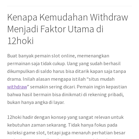
Kenapa Kemudahan Withdraw
Menjadi Faktor Utama di
12hoki
Buat banyak pemain slot online, memenangkan
permainan saja tidak cukup. Uang yang sudah berhasil
dikumpulkan di saldo harus bisa ditarik kapan saja tanpa
drama. Inilah alasan mengapa istilah “situs mudah
withdraw
” semakin sering dicari. Pemain ingin kepastian
bahwa hasil bermain bisa dinikmati di rekening pribadi,
bukan hanya angka di layar.
12hoki hadir dengan konsep yang sangat relevan untuk
kebutuhan zaman sekarang. Tidak hanya fokus pada
koleksi game slot, tetapi juga menaruh perhatian besar