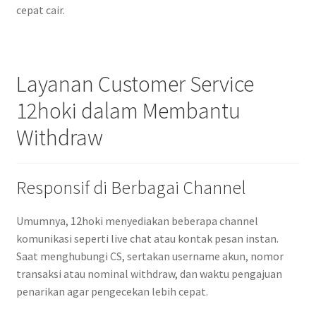
cepat cair.
Layanan Customer Service
12hoki dalam Membantu
Withdraw
Responsif di Berbagai Channel
Umumnya, 12hoki menyediakan beberapa channel
komunikasi seperti live chat atau kontak pesan instan.
Saat menghubungi CS, sertakan username akun, nomor
transaksi atau nominal withdraw, dan waktu pengajuan
penarikan agar pengecekan lebih cepat.