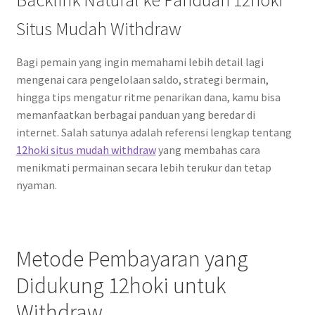
Backlink Natural ke Panduan 12hoki
Situs Mudah Withdraw
Bagi pemain yang ingin memahami lebih detail lagi
mengenai cara pengelolaan saldo, strategi bermain,
hingga tips mengatur ritme penarikan dana, kamu bisa
memanfaatkan berbagai panduan yang beredar di
internet. Salah satunya adalah referensi lengkap tentang
12hoki situs mudah withdraw
yang membahas cara
menikmati permainan secara lebih terukur dan tetap
nyaman.
Metode Pembayaran yang
Didukung 12hoki untuk
Withdraw