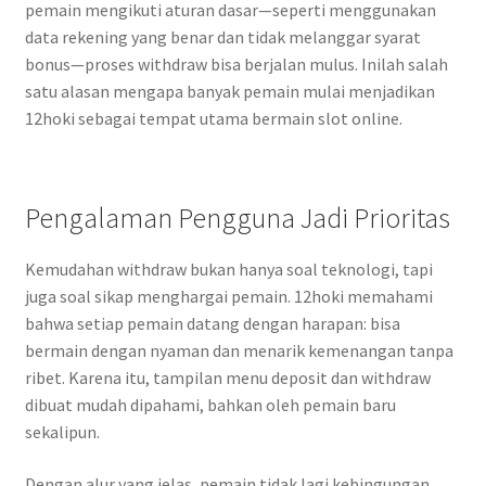
pemain mengikuti aturan dasar—seperti menggunakan
data rekening yang benar dan tidak melanggar syarat
bonus—proses withdraw bisa berjalan mulus. Inilah salah
satu alasan mengapa banyak pemain mulai menjadikan
12hoki sebagai tempat utama bermain slot online.
Pengalaman Pengguna Jadi Prioritas
Kemudahan withdraw bukan hanya soal teknologi, tapi
juga soal sikap menghargai pemain. 12hoki memahami
bahwa setiap pemain datang dengan harapan: bisa
bermain dengan nyaman dan menarik kemenangan tanpa
ribet. Karena itu, tampilan menu deposit dan withdraw
dibuat mudah dipahami, bahkan oleh pemain baru
sekalipun.
Dengan alur yang jelas, pemain tidak lagi kebingungan