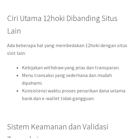
Ciri Utama 12hoki Dibanding Situs
Lain
Ada beberapa hal yang membedakan 12hoki dengan situs
slot lain:
Kebijakan withdraw yang jelas dan transparan.
Menu transaksi yang sederhana dan mudah
dipahami.
Konsistensi waktu proses penarikan dana selama
bank dan e-wallet tidak gangguan.
Sistem Keamanan dan Validasi