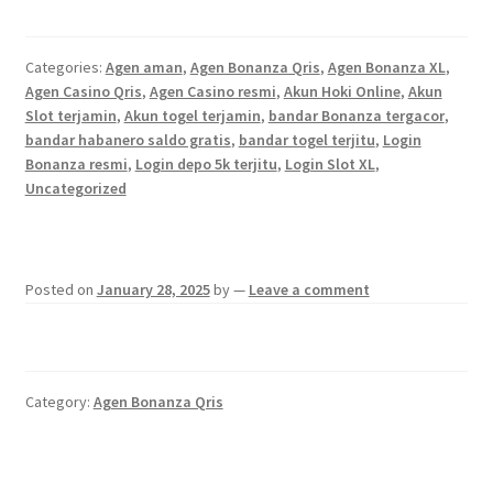
Categories:
Agen aman
,
Agen Bonanza Qris
,
Agen Bonanza XL
,
Agen Casino Qris
,
Agen Casino resmi
,
Akun Hoki Online
,
Akun
Slot terjamin
,
Akun togel terjamin
,
bandar Bonanza tergacor
,
bandar habanero saldo gratis
,
bandar togel terjitu
,
Login
Bonanza resmi
,
Login depo 5k terjitu
,
Login Slot XL
,
Uncategorized
Posted on
January 28, 2025
by
—
Leave a comment
Category:
Agen Bonanza Qris