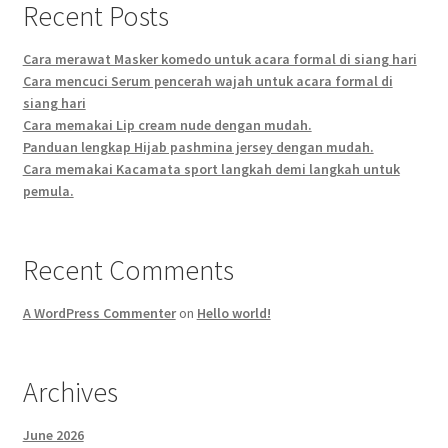
Recent Posts
Cara merawat Masker komedo untuk acara formal di siang hari
Cara mencuci Serum pencerah wajah untuk acara formal di
siang hari
Cara memakai Lip cream nude dengan mudah.
Panduan lengkap Hijab pashmina jersey dengan mudah.
Cara memakai Kacamata sport langkah demi langkah untuk
pemula.
Recent Comments
A WordPress Commenter
on
Hello world!
Archives
June 2026