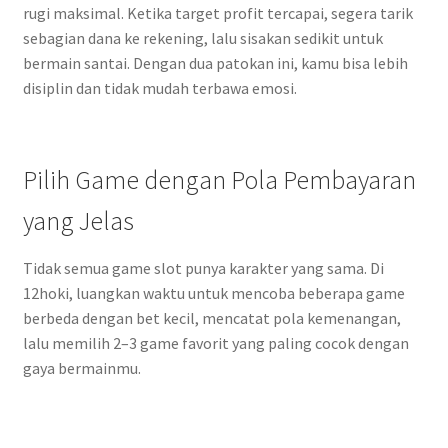
rugi maksimal. Ketika target profit tercapai, segera tarik
sebagian dana ke rekening, lalu sisakan sedikit untuk
bermain santai. Dengan dua patokan ini, kamu bisa lebih
disiplin dan tidak mudah terbawa emosi.
Pilih Game dengan Pola Pembayaran
yang Jelas
Tidak semua game slot punya karakter yang sama. Di
12hoki, luangkan waktu untuk mencoba beberapa game
berbeda dengan bet kecil, mencatat pola kemenangan,
lalu memilih 2–3 game favorit yang paling cocok dengan
gaya bermainmu.