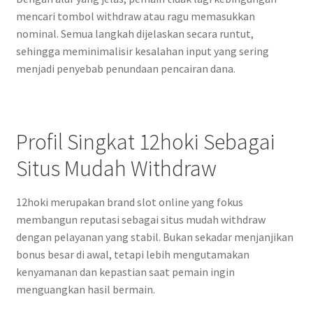
mencari tombol withdraw atau ragu memasukkan
nominal. Semua langkah dijelaskan secara runtut,
sehingga meminimalisir kesalahan input yang sering
menjadi penyebab penundaan pencairan dana.
Profil Singkat 12hoki Sebagai
Situs Mudah Withdraw
12hoki merupakan brand slot online yang fokus
membangun reputasi sebagai situs mudah withdraw
dengan pelayanan yang stabil. Bukan sekadar menjanjikan
bonus besar di awal, tetapi lebih mengutamakan
kenyamanan dan kepastian saat pemain ingin
menguangkan hasil bermain.