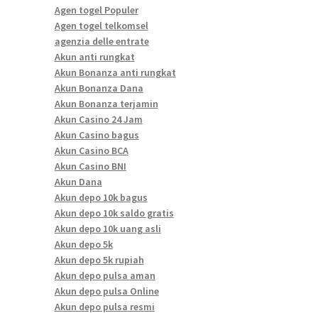
Agen togel Populer
Agen togel telkomsel
agenzia delle entrate
Akun anti rungkat
Akun Bonanza anti rungkat
Akun Bonanza Dana
Akun Bonanza terjamin
Akun Casino 24 Jam
Akun Casino bagus
Akun Casino BCA
Akun Casino BNI
Akun Dana
Akun depo 10k bagus
Akun depo 10k saldo gratis
Akun depo 10k uang asli
Akun depo 5k
Akun depo 5k rupiah
Akun depo pulsa aman
Akun depo pulsa Online
Akun depo pulsa resmi