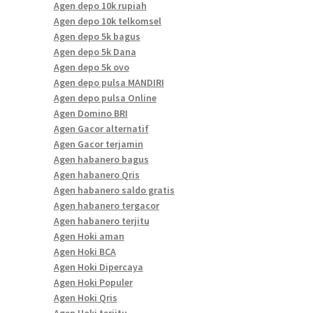
Agen depo 10k rupiah
Agen depo 10k telkomsel
Agen depo 5k bagus
Agen depo 5k Dana
Agen depo 5k ovo
Agen depo pulsa MANDIRI
Agen depo pulsa Online
Agen Domino BRI
Agen Gacor alternatif
Agen Gacor terjamin
Agen habanero bagus
Agen habanero Qris
Agen habanero saldo gratis
Agen habanero tergacor
Agen habanero terjitu
Agen Hoki aman
Agen Hoki BCA
Agen Hoki Dipercaya
Agen Hoki Populer
Agen Hoki Qris
Agen Hoki terjitu