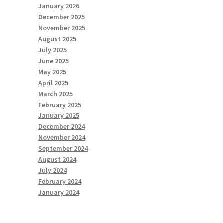
January 2026
December 2025
November 2025
August 2025
July 2025
June 2025
May 2025
April 2025
March 2025
February 2025
January 2025
December 2024
November 2024
September 2024
August 2024
July 2024
February 2024
January 2024