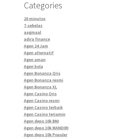
Categories
20 minutos
7-sebelas
aagmaal
adira finance
Agen 24 Jam
Agen alternatif
Agen aman
Agen bola
Agen Bonanza Qris
Agen Bonanza resmi
Agen Bonanza XL
Agen Casino Qris
Agen Casino resmi
Agen Casino terbaik
Agen Casino terjamin
Agen depo 10k BNI
Agen depo 10k MANDIRI
Agen depo 10k Populer