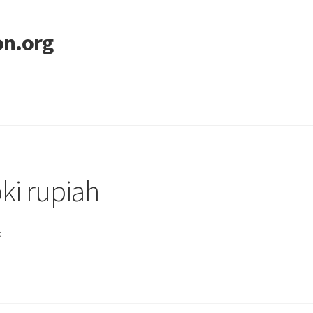
on.org
ki rupiah
t