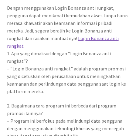
Dengan menggunakan Login Bonanza anti rungkat,
pengguna dapat menikmati kemudahan akses tanpa harus
merasa khawatir akan keamanan informasi pribadi
mereka. Jadi, segera beralih ke Login Bonanza anti
rungkat dan rasakan manfaatnya!
Login Bonanza anti
rungkat
1. Apa yang dimaksud dengan “Login Bonanza anti
rungkat”?
– “Login Bonanza anti rungkat” adalah program promosi
yang dicetuskan oleh perusahaan untuk meningkatkan
keamanan dan perlindungan data pengguna saat login ke
platform mereka.
2. Bagaimana cara program ini berbeda dari program
promosi lainnya?
– Program ini berfokus pada melindungi data pengguna
dengan menggunakan teknologi khusus yang mencegah