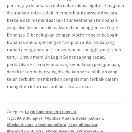
pentingnya keamanan data dalam dunia digital. Pengguna
disarankan untuk selalu memperbarui password secara
berkala dan memanfaatkan fitur keamanan tambahan
yang disediakan untuk maksimalkan penggunaan Login
Bonanza. Dibandingkan dengan platform sejenis, Login
Bonanza menonjol dengan tampilan antarmuka yang
ramah pengguna dan fitur keamanan canggih yang telah
teruji. Untuk memilih Login Bonanza yang tepat,
perhatikan kriteria keamanan, kemudahan penggunaan,
dan fitur tambahan yang disediakan serta pilihlah yang
telah terbukti memberikan pengalaman terbaik dalam
mengelola informasi pribadi secara aman.
Category:
Login Bonanza anti rungkat
Tags:
#AntiRungkat
,
#AplikasiMudah
,
#BelanjaAman
,
#DiskonHebat
,
#KeamananData
,
#LoginBonanza
,
#PendaftaranGratis
,
#PromoMenarik
,
#ProteksiAkun
,