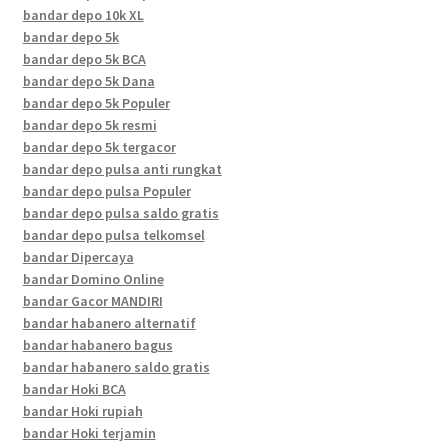
bandar depo 10k XL
bandar depo 5k
bandar depo 5k BCA
bandar depo 5k Dana
bandar depo 5k Populer
bandar depo 5k resmi
bandar depo 5k tergacor
bandar depo pulsa anti rungkat
bandar depo pulsa Populer
bandar depo pulsa saldo gratis
bandar depo pulsa telkomsel
bandar Dipercaya
bandar Domino Online
bandar Gacor MANDIRI
bandar habanero alternatif
bandar habanero bagus
bandar habanero saldo gratis
bandar Hoki BCA
bandar Hoki rupiah
bandar Hoki terjamin