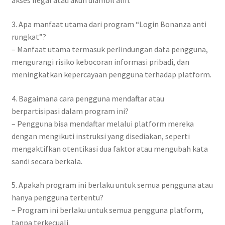
akses ilegal atau akun diambil alih.
3. Apa manfaat utama dari program “Login Bonanza anti
rungkat”?
– Manfaat utama termasuk perlindungan data pengguna,
mengurangi risiko kebocoran informasi pribadi, dan
meningkatkan kepercayaan pengguna terhadap platform.
4. Bagaimana cara pengguna mendaftar atau
berpartisipasi dalam program ini?
– Pengguna bisa mendaftar melalui platform mereka
dengan mengikuti instruksi yang disediakan, seperti
mengaktifkan otentikasi dua faktor atau mengubah kata
sandi secara berkala.
5. Apakah program ini berlaku untuk semua pengguna atau
hanya pengguna tertentu?
– Program ini berlaku untuk semua pengguna platform,
tanpa terkecuali.