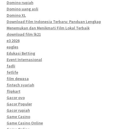
Domino rupiah
Domino uang asli
Domino XL
Download Film Indonesia Terbaru: Panduan Lengkap
Menemukan dan Menikmati Film Lokal Terbaik
download film lk21
e3 2026
eagles
Edukasi Betting
Event Internasional
fadli
fetlife
film dewasa
fintech syariah
flipkart
Gacor ovo
Gacor Populer
Gacor rupiah
Game Casino
Game Casino Online