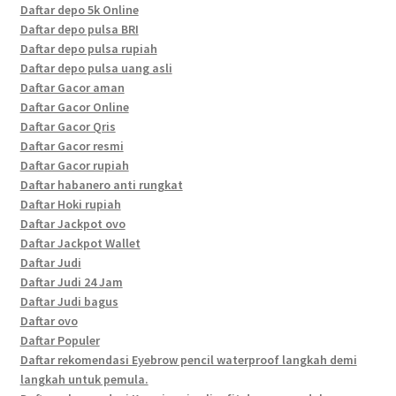
Daftar depo 5k Online
Daftar depo pulsa BRI
Daftar depo pulsa rupiah
Daftar depo pulsa uang asli
Daftar Gacor aman
Daftar Gacor Online
Daftar Gacor Qris
Daftar Gacor resmi
Daftar Gacor rupiah
Daftar habanero anti rungkat
Daftar Hoki rupiah
Daftar Jackpot ovo
Daftar Jackpot Wallet
Daftar Judi
Daftar Judi 24 Jam
Daftar Judi bagus
Daftar ovo
Daftar Populer
Daftar rekomendasi Eyebrow pencil waterproof langkah demi
langkah untuk pemula.