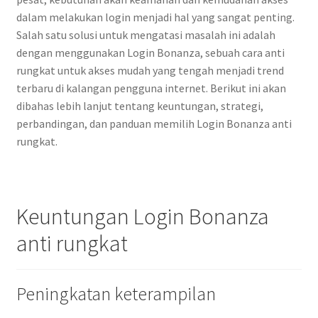
dalam melakukan login menjadi hal yang sangat penting.
Salah satu solusi untuk mengatasi masalah ini adalah
dengan menggunakan Login Bonanza, sebuah cara anti
rungkat untuk akses mudah yang tengah menjadi trend
terbaru di kalangan pengguna internet. Berikut ini akan
dibahas lebih lanjut tentang keuntungan, strategi,
perbandingan, dan panduan memilih Login Bonanza anti
rungkat.
Keuntungan Login Bonanza
anti rungkat
Peningkatan keterampilan