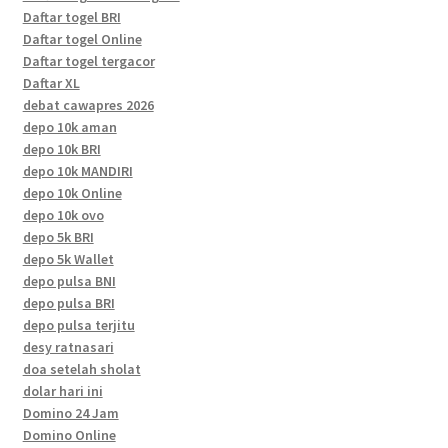
Daftar togel BRI
Daftar togel Online
Daftar togel tergacor
Daftar XL
debat cawapres 2026
depo 10k aman
depo 10k BRI
depo 10k MANDIRI
depo 10k Online
depo 10k ovo
depo 5k BRI
depo 5k Wallet
depo pulsa BNI
depo pulsa BRI
depo pulsa terjitu
desy ratnasari
doa setelah sholat
dolar hari ini
Domino 24 Jam
Domino Online