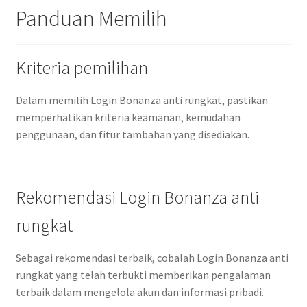
Panduan Memilih
Kriteria pemilihan
Dalam memilih Login Bonanza anti rungkat, pastikan
memperhatikan kriteria keamanan, kemudahan
penggunaan, dan fitur tambahan yang disediakan.
Rekomendasi Login Bonanza anti
rungkat
Sebagai rekomendasi terbaik, cobalah Login Bonanza anti
rungkat yang telah terbukti memberikan pengalaman
terbaik dalam mengelola akun dan informasi pribadi.