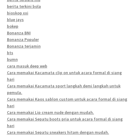
berita terkini bola
bioskop xxi
blue jays
bokep
Bonanza BNI
Bonanza Populer
Bonanza terjamin
bts
bumn
cara masuk deep web
Cara memakai Kacamata clip on untuk acara formal di siang
hari
Cara memakai Kacamata sport langkah demi langkah untuk
pemula.
Cara memakai Kaos sablon custom untuk acara formal di siang
hari
Cara memakai Lip cream nude dengan mudah.
Cara memakai Sepatu boots pria untuk acara formal di siang
hari
Cara memakai Sepatu sneakers hitam dengan mudah.