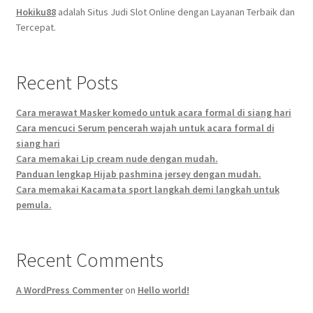
Hokiku88
adalah Situs Judi Slot Online dengan Layanan Terbaik dan
Tercepat.
Recent Posts
Cara merawat Masker komedo untuk acara formal di siang hari
Cara mencuci Serum pencerah wajah untuk acara formal di
siang hari
Cara memakai Lip cream nude dengan mudah.
Panduan lengkap Hijab pashmina jersey dengan mudah.
Cara memakai Kacamata sport langkah demi langkah untuk
pemula.
Recent Comments
A WordPress Commenter
on
Hello world!