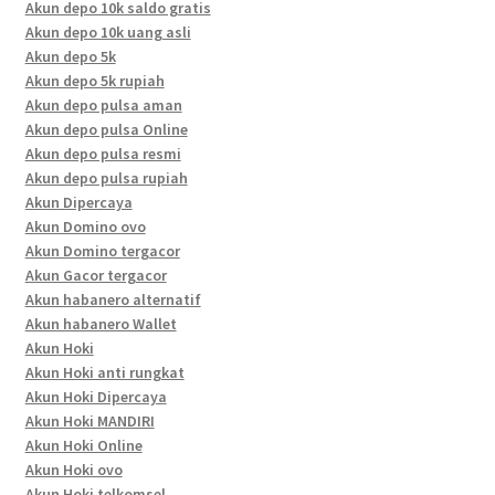
Akun depo 10k saldo gratis
Akun depo 10k uang asli
Akun depo 5k
Akun depo 5k rupiah
Akun depo pulsa aman
Akun depo pulsa Online
Akun depo pulsa resmi
Akun depo pulsa rupiah
Akun Dipercaya
Akun Domino ovo
Akun Domino tergacor
Akun Gacor tergacor
Akun habanero alternatif
Akun habanero Wallet
Akun Hoki
Akun Hoki anti rungkat
Akun Hoki Dipercaya
Akun Hoki MANDIRI
Akun Hoki Online
Akun Hoki ovo
Akun Hoki telkomsel