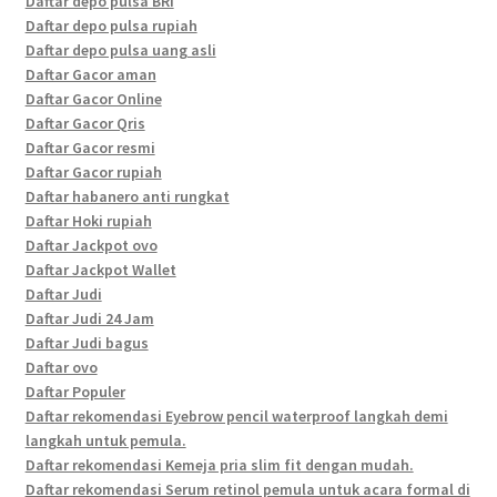
Daftar depo pulsa BRI
Daftar depo pulsa rupiah
Daftar depo pulsa uang asli
Daftar Gacor aman
Daftar Gacor Online
Daftar Gacor Qris
Daftar Gacor resmi
Daftar Gacor rupiah
Daftar habanero anti rungkat
Daftar Hoki rupiah
Daftar Jackpot ovo
Daftar Jackpot Wallet
Daftar Judi
Daftar Judi 24 Jam
Daftar Judi bagus
Daftar ovo
Daftar Populer
Daftar rekomendasi Eyebrow pencil waterproof langkah demi
langkah untuk pemula.
Daftar rekomendasi Kemeja pria slim fit dengan mudah.
Daftar rekomendasi Serum retinol pemula untuk acara formal di