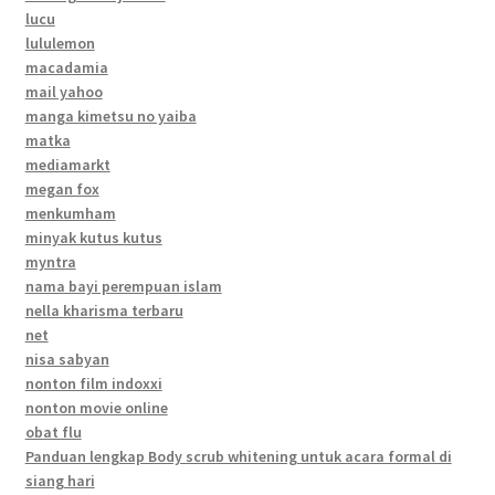
lucu
lululemon
macadamia
mail yahoo
manga kimetsu no yaiba
matka
mediamarkt
megan fox
menkumham
minyak kutus kutus
myntra
nama bayi perempuan islam
nella kharisma terbaru
net
nisa sabyan
nonton film indoxxi
nonton movie online
obat flu
Panduan lengkap Body scrub whitening untuk acara formal di
siang hari