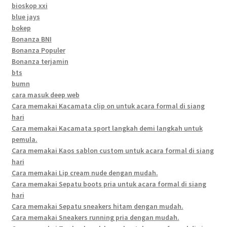
bioskop xxi
blue jays
bokep
Bonanza BNI
Bonanza Populer
Bonanza terjamin
bts
bumn
cara masuk deep web
Cara memakai Kacamata clip on untuk acara formal di siang
hari
Cara memakai Kacamata sport langkah demi langkah untuk
pemula.
Cara memakai Kaos sablon custom untuk acara formal di siang
hari
Cara memakai Lip cream nude dengan mudah.
Cara memakai Sepatu boots pria untuk acara formal di siang
hari
Cara memakai Sepatu sneakers hitam dengan mudah.
Cara memakai Sneakers running pria dengan mudah.