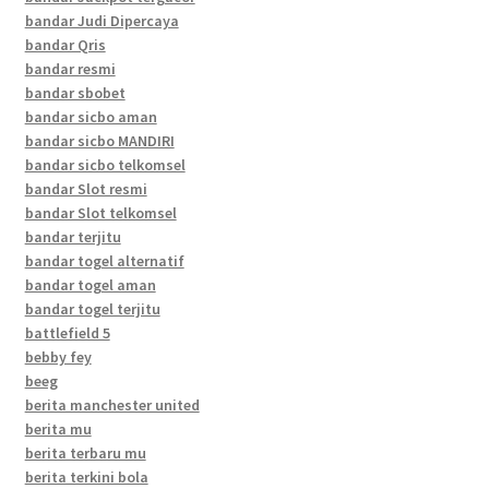
bandar Judi Dipercaya
bandar Qris
bandar resmi
bandar sbobet
bandar sicbo aman
bandar sicbo MANDIRI
bandar sicbo telkomsel
bandar Slot resmi
bandar Slot telkomsel
bandar terjitu
bandar togel alternatif
bandar togel aman
bandar togel terjitu
battlefield 5
bebby fey
beeg
berita manchester united
berita mu
berita terbaru mu
berita terkini bola