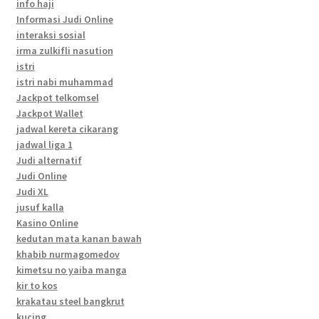
info haji
Informasi Judi Online
interaksi sosial
irma zulkifli nasution
istri
istri nabi muhammad
Jackpot telkomsel
Jackpot Wallet
jadwal kereta cikarang
jadwal liga 1
Judi alternatif
Judi Online
Judi XL
jusuf kalla
Kasino Online
kedutan mata kanan bawah
khabib nurmagomedov
kimetsu no yaiba manga
kir to kos
krakatau steel bangkrut
kucing