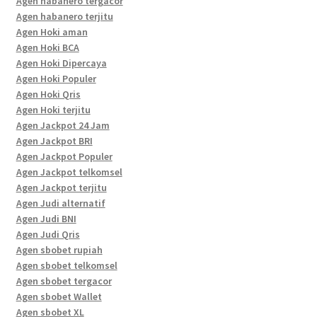
Agen habanero tergacor
Agen habanero terjitu
Agen Hoki aman
Agen Hoki BCA
Agen Hoki Dipercaya
Agen Hoki Populer
Agen Hoki Qris
Agen Hoki terjitu
Agen Jackpot 24 Jam
Agen Jackpot BRI
Agen Jackpot Populer
Agen Jackpot telkomsel
Agen Jackpot terjitu
Agen Judi alternatif
Agen Judi BNI
Agen Judi Qris
Agen sbobet rupiah
Agen sbobet telkomsel
Agen sbobet tergacor
Agen sbobet Wallet
Agen sbobet XL