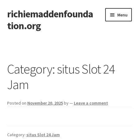
richiemaddenfounda
Skip
Skip
Menu
to
to
tion.org
navigation
content
Home
system
Category:
situs Slot 24
Jam
Posted on
November 20, 2025
by
—
Leave a comment
Category:
situs Slot 24 Jam