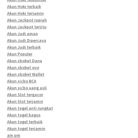
Akun Hoki terbaik
Akun Hoki terjamin
Akun Jackpot rupiah
Akun Jackpot terjitu
Akun Judi aman
Akun Judi Dipercaya
Akun Judi terbaik
Akun Populer
Akun sbobet Dana
Akun sbobet ovo
Akun sbobet Wallet
Akun sicbo BCA
Akun sicbo uang asli
Akun Slot tergacor
Akun Slot terjamin
Akun togel anti rungkat
Akun togel bagus
Akun togel terbaik
Akun togel terjamin
am pm