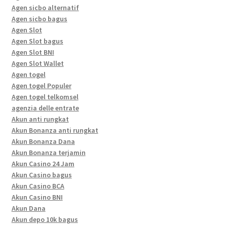
Agen sicbo alternatif
Agen sicbo bagus
Agen Slot
Agen Slot bagus
Agen Slot BNI
Agen Slot Wallet
Agen togel
Agen togel Populer
Agen togel telkomsel
agenzia delle entrate
Akun anti rungkat
Akun Bonanza anti rungkat
Akun Bonanza Dana
Akun Bonanza terjamin
Akun Casino 24 Jam
Akun Casino bagus
Akun Casino BCA
Akun Casino BNI
Akun Dana
Akun depo 10k bagus