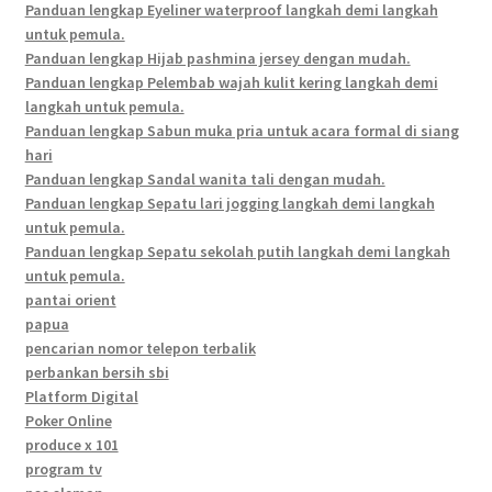
Panduan lengkap Eyeliner waterproof langkah demi langkah
untuk pemula.
Panduan lengkap Hijab pashmina jersey dengan mudah.
Panduan lengkap Pelembab wajah kulit kering langkah demi
langkah untuk pemula.
Panduan lengkap Sabun muka pria untuk acara formal di siang
hari
Panduan lengkap Sandal wanita tali dengan mudah.
Panduan lengkap Sepatu lari jogging langkah demi langkah
untuk pemula.
Panduan lengkap Sepatu sekolah putih langkah demi langkah
untuk pemula.
pantai orient
papua
pencarian nomor telepon terbalik
perbankan bersih sbi
Platform Digital
Poker Online
produce x 101
program tv