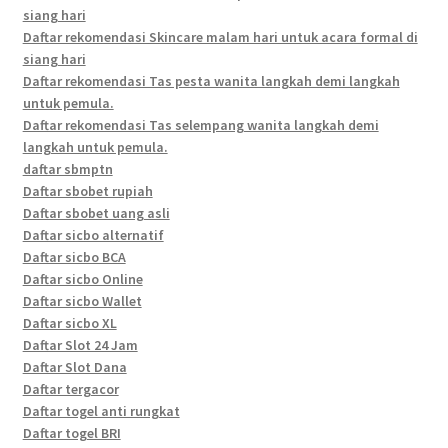
siang hari
Daftar rekomendasi Skincare malam hari untuk acara formal di
siang hari
Daftar rekomendasi Tas pesta wanita langkah demi langkah
untuk pemula.
Daftar rekomendasi Tas selempang wanita langkah demi
langkah untuk pemula.
daftar sbmptn
Daftar sbobet rupiah
Daftar sbobet uang asli
Daftar sicbo alternatif
Daftar sicbo BCA
Daftar sicbo Online
Daftar sicbo Wallet
Daftar sicbo XL
Daftar Slot 24 Jam
Daftar Slot Dana
Daftar tergacor
Daftar togel anti rungkat
Daftar togel BRI