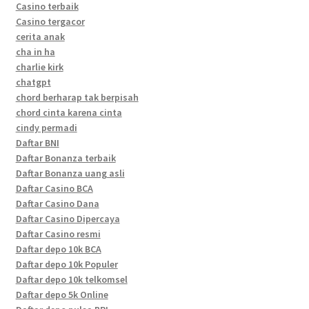
Casino terbaik
Casino tergacor
cerita anak
cha in ha
charlie kirk
chatgpt
chord berharap tak berpisah
chord cinta karena cinta
cindy permadi
Daftar BNI
Daftar Bonanza terbaik
Daftar Bonanza uang asli
Daftar Casino BCA
Daftar Casino Dana
Daftar Casino Dipercaya
Daftar Casino resmi
Daftar depo 10k BCA
Daftar depo 10k Populer
Daftar depo 10k telkomsel
Daftar depo 5k Online