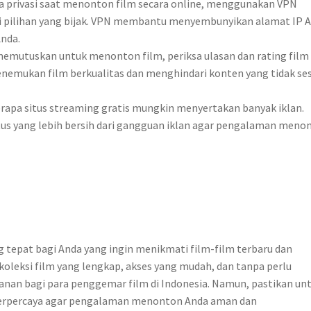
ga privasi saat menonton film secara online, menggunakan VPN
adi pilihan yang bijak. VPN membantu menyembunyikan alamat IP 
nda.
memutuskan untuk menonton film, periksa ulasan dan rating film
nemukan film berkualitas dan menghindari konten yang tidak se
erapa situs streaming gratis mungkin menyertakan banyak iklan.
itus yang lebih bersih dari gangguan iklan agar pengalaman meno
ng tepat bagi Anda yang ingin menikmati film-film terbaru dan
koleksi film yang lengkap, akses yang mudah, dan tanpa perlu
anan bagi para penggemar film di Indonesia. Namun, pastikan un
 terpercaya agar pengalaman menonton Anda aman dan