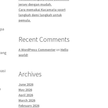
jersey dengan mudah.
Cara memakai Kacamata sport
langkah demi langkah untuk
pemula.
apa
Recent Comments
A WordPress Commenter
on
Hello
yang
world!
kasi
Archives
June 2026
m
May 2026
April 2026
March 2026
February 2026