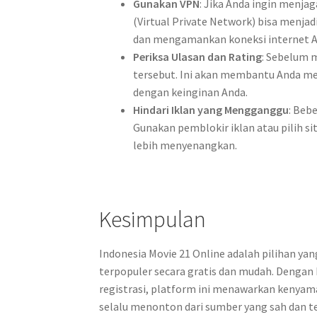
Gunakan VPN
: Jika Anda ingin menja
(Virtual Private Network) bisa menj
dan mengamankan koneksi internet A
Periksa Ulasan dan Rating
: Sebelum 
tersebut. Ini akan membantu Anda me
dengan keinginan Anda.
Hindari Iklan yang Mengganggu
: Beb
Gunakan pemblokir iklan atau pilih s
lebih menyenangkan.
Kesimpulan
Indonesia Movie 21 Online adalah pilihan ya
terpopuler secara gratis dan mudah. Dengan 
registrasi, platform ini menawarkan kenyam
selalu menonton dari sumber yang sah dan