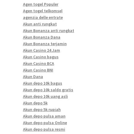
Agen togel Populer
Agen togel telkomsel
agenzia delle entrate
Akun anti rungkat
Akun Bonanza anti rungkat
Akun Bonanza Dana
Akun Bonanza terjamin
Akun Casino 24 Jam
Akun Casino bagus
Akun Casino BCA
Akun Casino BNI
Akun Dana
Akun depo 10k bagus
Akun depo 10k saldo gratis
Akun depo 10k uang asli
Akun depo 5k
Akun depo 5k rupiah
Akun depo pulsa aman
Akun depo pulsa Online
Akun depo pulsa resmi