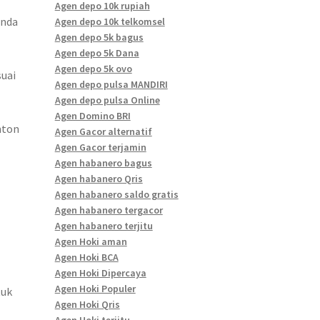
Agen depo 10k rupiah
Anda
Agen depo 10k telkomsel
Agen depo 5k bagus
Agen depo 5k Dana
Agen depo 5k ovo
suai
Agen depo pulsa MANDIRI
Agen depo pulsa Online
Agen Domino BRI
nton
Agen Gacor alternatif
Agen Gacor terjamin
Agen habanero bagus
Agen habanero Qris
Agen habanero saldo gratis
Agen habanero tergacor
Agen habanero terjitu
Agen Hoki aman
Agen Hoki BCA
Agen Hoki Dipercaya
Agen Hoki Populer
tuk
Agen Hoki Qris
Agen Hoki terjitu