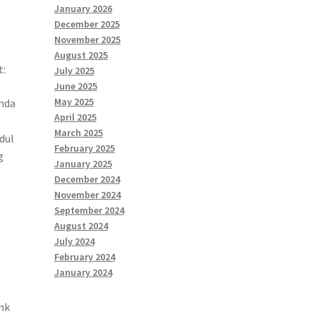
January 2026
December 2025
November 2025
August 2025
t:
July 2025
June 2025
May 2025
Anda
April 2025
March 2025
dul
February 2025
g
January 2025
December 2024
November 2024
September 2024
August 2024
July 2024
February 2024
January 2024
ink