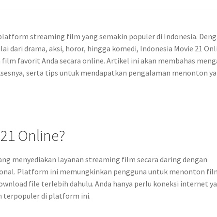
 platform streaming film yang semakin populer di Indonesia. Den
lai dari drama, aksi, horor, hingga komedi, Indonesia Movie 21 Onl
ilm favorit Anda secara online. Artikel ini akan membahas men
gaksesnya, serta tips untuk mendapatkan pengalaman menonton y
 21 Online?
yang menyediakan layanan streaming film secara daring dengan
asional. Platform ini memungkinkan pengguna untuk menonton fil
wnload file terlebih dahulu. Anda hanya perlu koneksi internet y
 terpopuler di platform ini.