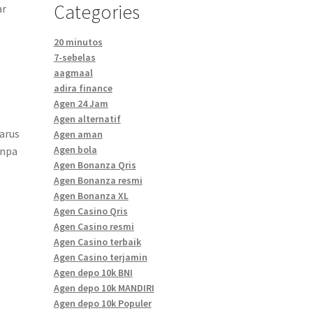
Categories
ar
20 minutos
7-sebelas
aagmaal
adira finance
Agen 24 Jam
Agen alternatif
arus
Agen aman
Agen bola
anpa
Agen Bonanza Qris
a
Agen Bonanza resmi
Agen Bonanza XL
Agen Casino Qris
Agen Casino resmi
Agen Casino terbaik
Agen Casino terjamin
Agen depo 10k BNI
Agen depo 10k MANDIRI
Agen depo 10k Populer