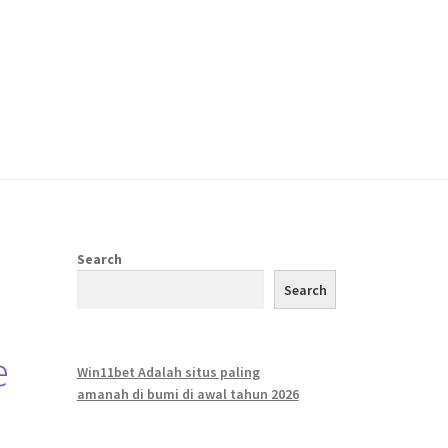
Search
Search
e
Win11bet Adalah situs paling
amanah di bumi di awal tahun 2026