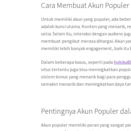
Cara Membuat Akun Populer
Untuk memiliki akun yang populer, ada beber
adalah kunci utama. Konten yang menarik, 
setia. Selain itu, interaksi dengan audiens 
membuat pengikut merasa dihargai. Akun ya
memiliki lebih banyak engagement, baik itu b
Dalam beberapa kasus, seperti pada
hokiku88
situs tertentu juga bisa meningkatkan popula
sistem bonus yang menarik bagi para penggun
semakin menarik dan meningkatkan daya tari
Pentingnya Akun Populer da
Akun populer memiliki peran yang sangat pen