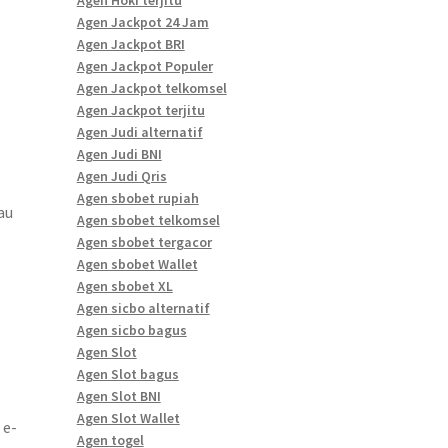
Agen Jackpot 24 Jam
Agen Jackpot BRI
Agen Jackpot Populer
Agen Jackpot telkomsel
g
Agen Jackpot terjitu
Agen Judi alternatif
Agen Judi BNI
Agen Judi Qris
Agen sbobet rupiah
au
Agen sbobet telkomsel
Agen sbobet tergacor
Agen sbobet Wallet
Agen sbobet XL
Agen sicbo alternatif
Agen sicbo bagus
Agen Slot
Agen Slot bagus
Agen Slot BNI
Agen Slot Wallet
 e-
Agen togel