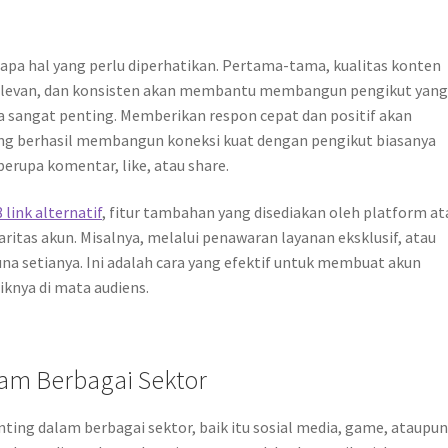
apa hal yang perlu diperhatikan. Pertama-tama, kualitas konten
relevan, dan konsisten akan membantu membangun pengikut yan
juga sangat penting. Memberikan respon cepat dan positif akan
ng berhasil membangun koneksi kuat dengan pengikut biasanya
erupa komentar, like, atau share.
 link alternatif
, fitur tambahan yang disediakan oleh platform at
ritas akun. Misalnya, melalui penawaran layanan eksklusif, atau
a setianya. Ini adalah cara yang efektif untuk membuat akun
knya di mata audiens.
lam Berbagai Sektor
ting dalam berbagai sektor, baik itu sosial media, game, ataupun