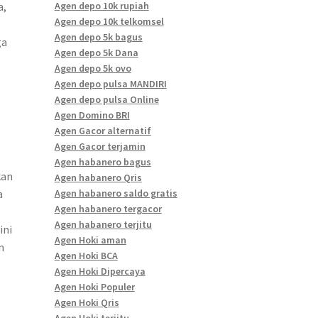
Agen depo 10k rupiah
a,
Agen depo 10k telkomsel
Agen depo 5k bagus
ga
Agen depo 5k Dana
Agen depo 5k ovo
Agen depo pulsa MANDIRI
Agen depo pulsa Online
Agen Domino BRI
Agen Gacor alternatif
Agen Gacor terjamin
Agen habanero bagus
kan
Agen habanero Qris
Agen habanero saldo gratis
a
Agen habanero tergacor
Agen habanero terjitu
ini
Agen Hoki aman
n
Agen Hoki BCA
Agen Hoki Dipercaya
Agen Hoki Populer
Agen Hoki Qris
Agen Hoki terjitu