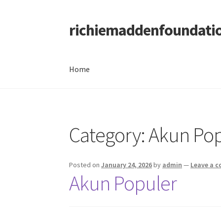
richiemaddenfoundati
Skip
Skip
to
to
navigation
content
Home
Home
Category:
Akun Pop
Posted on
January 24, 2026
by
admin
—
Leave a 
Akun Populer