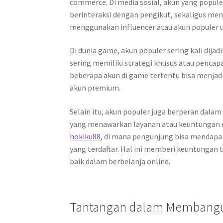
commerce. Di media sosial, akun yang popul
berinteraksi dengan pengikut, sekaligus me
menggunakan influencer atau akun populer u
Di dunia game, akun populer sering kali dijad
sering memiliki strategi khusus atau penca
beberapa akun di game tertentu bisa menja
akun premium.
Selain itu, akun populer juga berperan dala
yang menawarkan layanan atau keuntungan ek
hokiku88
, di mana pengunjung bisa mendap
yang terdaftar. Hal ini memberi keuntunga
baik dalam berbelanja online.
Tantangan dalam Membangu