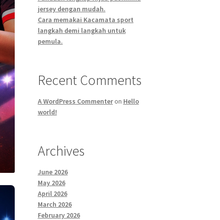
jersey dengan mudah.
Cara memakai Kacamata sport
langkah demi langkah untuk
pemula.
Recent Comments
A WordPress Commenter
on
Hello
world!
Archives
June 2026
May 2026
April 2026
March 2026
February 2026