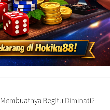
 Membuatnya Begitu Diminati?