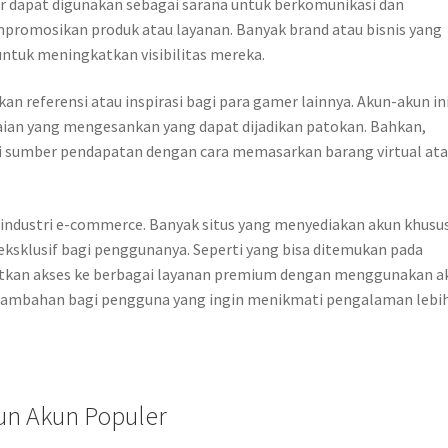
er dapat digunakan sebagai sarana untuk berkomunikasi dan
mpromosikan produk atau layanan. Banyak brand atau bisnis yang
ntuk meningkatkan visibilitas mereka.
ikan referensi atau inspirasi bagi para gamer lainnya. Akun-akun in
paian yang mengesankan yang dapat dijadikan patokan. Bahkan,
di sumber pendapatan dengan cara memasarkan barang virtual at
m industri e-commerce. Banyak situs yang menyediakan akun khusu
sklusif bagi penggunanya. Seperti yang bisa ditemukan pada
atkan akses ke berbagai layanan premium dengan menggunakan a
n tambahan bagi pengguna yang ingin menikmati pengalaman lebi
n Akun Populer