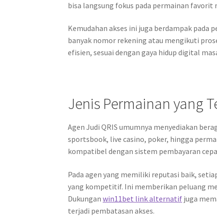
bisa langsung fokus pada permainan favorit
Kemudahan akses ini juga berdampak pada p
banyak nomor rekening atau mengikuti prose
efisien, sesuai dengan gaya hidup digital masa
Jenis Permainan yang Te
Agen Judi QRIS umumnya menyediakan beragam
sportsbook, live casino, poker, hingga perm
kompatibel dengan sistem pembayaran cepat,
Pada agen yang memiliki reputasi baik, seti
yang kompetitif. Ini memberikan peluang me
Dukungan
win11bet link alternatif
juga mema
terjadi pembatasan akses.