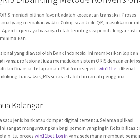
RIS menjadi pilihan favorit adalah kecepatan transaksi. Proses
manual yang memakan waktu. Cukup scan kode QR, masukkan nomi
 Agen terpercaya biasanya telah terintegrasi penuh dengan sist
iminimalkan.
asional yang diawasi oleh Bank Indonesia. Ini memberikan lapisan
di yang profesional juga memadukan sistem QRIS dengan enkrips
adi dan finansial tetap aman. Platform seperti
win11bet
dikenal
ukung transaksi QRIS secara stabil dan ramah pengguna.
mua Kalangan
satu jenis bank atau dompet digital tertentu. Selama aplikasi
Ini sangat menguntungkan bagi pemain yang ingin fleksibilitas t
lain itu, proses
win11bet Login
yang sederhana membuat pemai