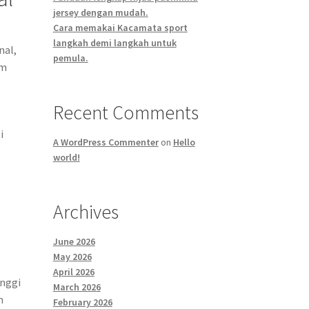
jersey dengan mudah.
Cara memakai Kacamata sport
langkah demi langkah untuk
nal,
pemula.
em
Recent Comments
i
A WordPress Commenter
on
Hello
world!
Archives
June 2026
May 2026
April 2026
inggi
March 2026
n
February 2026