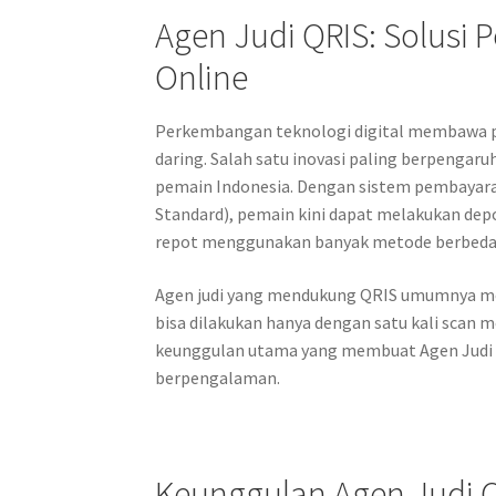
Agen Judi QRIS: Solusi
Online
Perkembangan teknologi digital membawa per
daring. Salah satu inovasi paling berpenga
pemain Indonesia. Dengan sistem pembayaran
Standard), pemain kini dapat melakukan depo
repot menggunakan banyak metode berbeda
Agen judi yang mendukung QRIS umumnya me
bisa dilakukan hanya dengan satu kali scan m
keunggulan utama yang membuat Agen Judi 
berpengalaman.
Keunggulan Agen Judi 