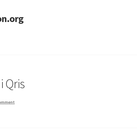
on.org
 Qris
comment