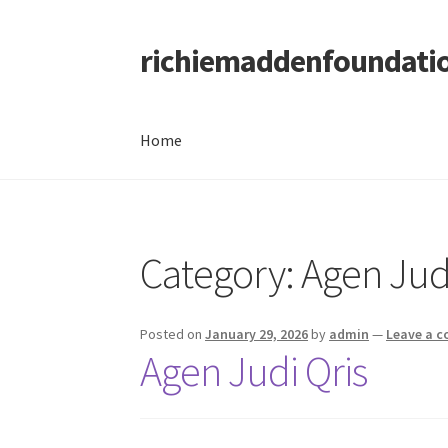
richiemaddenfoundati
Skip
Skip
to
to
navigation
content
Home
Home
Category:
Agen Judi
Posted on
January 29, 2026
by
admin
—
Leave a 
Agen Judi Qris