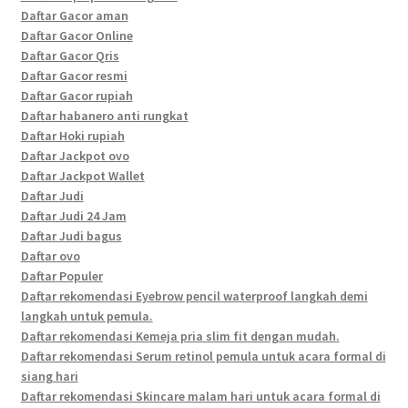
Daftar Gacor aman
Daftar Gacor Online
Daftar Gacor Qris
Daftar Gacor resmi
Daftar Gacor rupiah
Daftar habanero anti rungkat
Daftar Hoki rupiah
Daftar Jackpot ovo
Daftar Jackpot Wallet
Daftar Judi
Daftar Judi 24 Jam
Daftar Judi bagus
Daftar ovo
Daftar Populer
Daftar rekomendasi Eyebrow pencil waterproof langkah demi
langkah untuk pemula.
Daftar rekomendasi Kemeja pria slim fit dengan mudah.
Daftar rekomendasi Serum retinol pemula untuk acara formal di
siang hari
Daftar rekomendasi Skincare malam hari untuk acara formal di