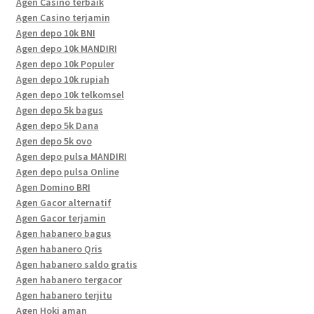
Agen Casino terbaik
Agen Casino terjamin
Agen depo 10k BNI
Agen depo 10k MANDIRI
Agen depo 10k Populer
Agen depo 10k rupiah
Agen depo 10k telkomsel
Agen depo 5k bagus
Agen depo 5k Dana
Agen depo 5k ovo
Agen depo pulsa MANDIRI
Agen depo pulsa Online
Agen Domino BRI
Agen Gacor alternatif
Agen Gacor terjamin
Agen habanero bagus
Agen habanero Qris
Agen habanero saldo gratis
Agen habanero tergacor
Agen habanero terjitu
Agen Hoki aman