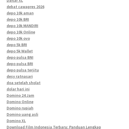
Daftar XL
debat cawapres 2026
depo 10k aman
depo 10k BRI
depo 10k MANDIRI
depo 10k Online
depo 10k ovo
depo 5k BRI
depo 5k Wallet
depo pulsa BNI
depo pulsa BRI
depo pulsa terjitu
desy ratnasari
doa setelah sholat
dolar hari ini
Domino 24 Jam
Domino Online
Domino rupiah
Domino uang asli
Domino XL
Download Film Indonesia Terbaru: Panduan Lengkap