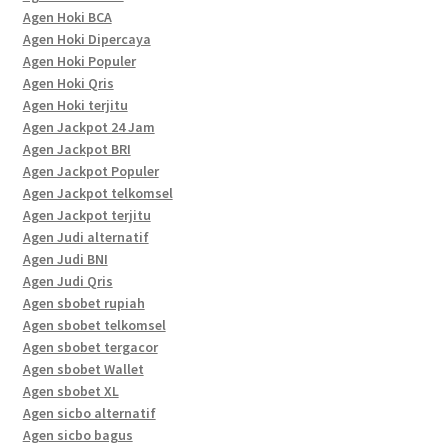
Agen Hoki BCA
Agen Hoki Dipercaya
Agen Hoki Populer
Agen Hoki Qris
Agen Hoki terjitu
Agen Jackpot 24 Jam
Agen Jackpot BRI
Agen Jackpot Populer
Agen Jackpot telkomsel
Agen Jackpot terjitu
Agen Judi alternatif
Agen Judi BNI
Agen Judi Qris
Agen sbobet rupiah
Agen sbobet telkomsel
Agen sbobet tergacor
Agen sbobet Wallet
Agen sbobet XL
Agen sicbo alternatif
Agen sicbo bagus