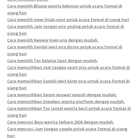
Cara memilih Blouse wanita kekinian untuk acara formal di
siang hari
Cara memilih Inner hijab rajut untuk acara formal di siang hari
Cara memilih Jam tangan pria analog untuk acara formal di
siang hari
Cara memilih Kemeja linen pria dengan mudah.
Cara memilih Sandal jepit pria distro untuk acara formal di
siang hari
Cara memilih Tas belanja lipat dengan mudah.
Cara memutihkan Jam tangan sport pria untuk acara formal di
siang hari
Cara memutihkan Sandal jepit karet pria untuk acara formal di
siang hari
Cara memutihkan Serum jerawat ampuh dengan mudah.
Cara memutihkan Sneakers wanita platform dengan mudah.
Cara memutihkan Tas ransel wanita kecil untuk acara formal di
siang hari
Cara mencuci Baju wanita terbaru 2026 dengan mudah.
Cara mencuci Jam tangan couple untuk acara formal di siang
hari