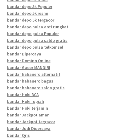
bandar depo 5k Populer
bandar depo 5k resmi
bandar depo 5k tergacor
bandar depo pulsa anti rungkat
bandar depo pulsa Populer
bandar depo pulsa saldo gratis
bandar depo pulsa telkomsel
bandar Dipercaya
bandar Domino Online
bandar Gacor MANDIRI
bandar habanero alternatif
bandar habanero bagus
bandar habanero saldo gratis
bandar Hoki BCA
bandar Hoki rupiah
bandar Hoki terjamin
bandar Jackpot aman
bandar Jackpot tergacor
bandar Judi Dipercaya
bandar Qris