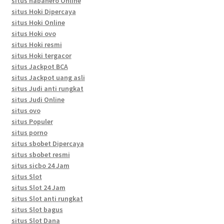
situs habanero Online
situs Hoki Dipercaya
situs Hoki Online
situs Hoki ovo
situs Hoki resmi
situs Hoki tergacor
situs Jackpot BCA
situs Jackpot uang asli
situs Judi anti rungkat
situs Judi Online
situs ovo
situs Populer
situs porno
situs sbobet Dipercaya
situs sbobet resmi
situs sicbo 24 Jam
situs Slot
situs Slot 24 Jam
situs Slot anti rungkat
situs Slot bagus
situs Slot Dana