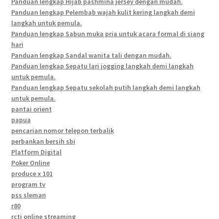
Panduan lengkap Hijab pashmina jersey dengan mudah.
Panduan lengkap Pelembab wajah kulit kering langkah demi
langkah untuk pemula.
Panduan lengkap Sabun muka pria untuk acara formal di siang
hari
Panduan lengkap Sandal wanita tali dengan mudah.
Panduan lengkap Sepatu lari jogging langkah demi langkah
untuk pemula.
Panduan lengkap Sepatu sekolah putih langkah demi langkah
untuk pemula.
pantai orient
papua
pencarian nomor telepon terbalik
perbankan bersih sbi
Platform Digital
Poker Online
produce x 101
program tv
pss sleman
r80
rcti online streaming