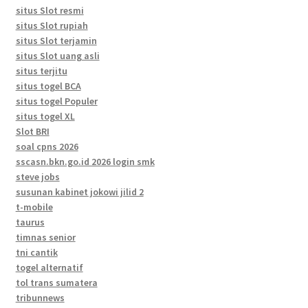
situs Slot resmi
situs Slot rupiah
situs Slot terjamin
situs Slot uang asli
situs terjitu
situs togel BCA
situs togel Populer
situs togel XL
Slot BRI
soal cpns 2026
sscasn.bkn.go.id 2026 login smk
steve jobs
susunan kabinet jokowi jilid 2
t-mobile
taurus
timnas senior
tni cantik
togel alternatif
tol trans sumatera
tribunnews