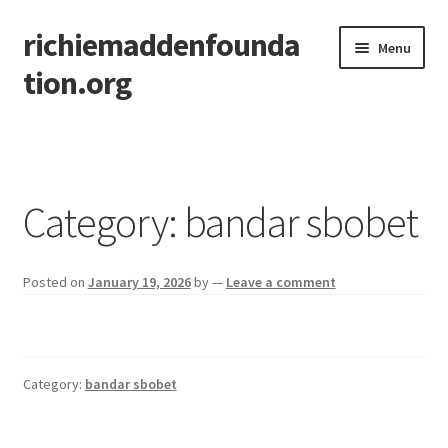
richiemaddenfounda
Skip
Skip
Menu
to
to
tion.org
navigation
content
Home
system
Category:
bandar sbobet
Posted on
January 19, 2026
by
—
Leave a comment
Category:
bandar sbobet