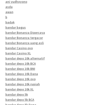
ani yudhoyono
asda
awan
b
badak
bandar bagus
bandar Bonanza Dipercaya
bandar Bonanza tergacor
bandar Bonanza uang asli
bandar Casino ovo
bandar Casino XL
bandar depo 10k alternatif
bandar depo 10k BCA
bandar depo 10k BNI
bandar depo 10k Dana
bandar depo 10k ovo
bandar depo 10k rupiah
bandar depo 10k XL
bandar depo 5k
bandar depo 5k BCA
bandar depo 5k Dana