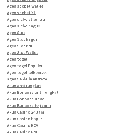
Agen sbobet Wallet
Agen sbobet XL
Agen sicbo alternatif
Agen sicbo bagus
Agen Slot
Agen Slot bagus
Agen Slot BNI
Agen Slot Wallet
Agen togel
Agen togel Populer
Agen togel telkomsel
agenzia delle entrate
Akun anti rungkat
Akun Bonanza anti rungkat
Akun Bonanza Dana
Akun Bonanza terjamin
Akun Casino 24 Jam
Akun Casino bagus
Akun Casino BCA
Akun Casino BNI