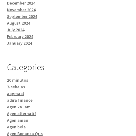
December 2024
November 2024
September 2024
August 2024
July 2024
February 2024
January 2024
Categories
20 minutos
7-sebelas
aagmaal
adira finance
Agen 24 Jam
Agen alternatif
Agen aman
Agen bola
Agen Bonanza Qris