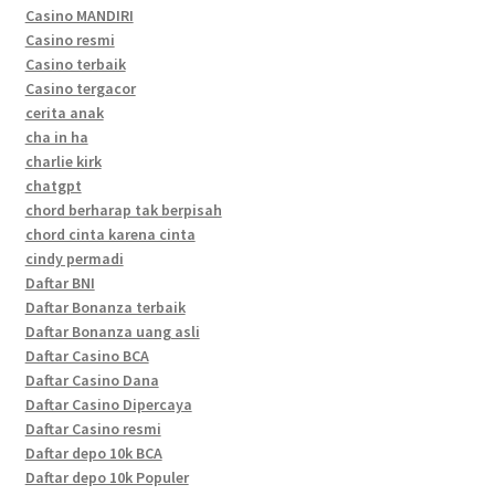
Casino MANDIRI
Casino resmi
Casino terbaik
Casino tergacor
cerita anak
cha in ha
charlie kirk
chatgpt
chord berharap tak berpisah
chord cinta karena cinta
cindy permadi
Daftar BNI
Daftar Bonanza terbaik
Daftar Bonanza uang asli
Daftar Casino BCA
Daftar Casino Dana
Daftar Casino Dipercaya
Daftar Casino resmi
Daftar depo 10k BCA
Daftar depo 10k Populer