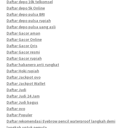
Daftar depo 10k telkomsel
Daftar depo 5k Online
Daftar depo pulsa BRI
Daftar depo pulsa rupiah
Daftar depo pulsa uang asli
Daftar Gacor aman
Daftar Gacor Online
Daftar Gacor Qris
Daftar Gacor resmi
Daftar Gacor rupiah
Daftar habanero anti rungkat
Daftar Hoki rupiah
Daftar Jackpot ovo
Daftar Jackpot Wallet
Daftar Judi
Daftar Judi 24 Jam
Daftar Judi bagus
Daftar ovo
Daftar Populer
Daftar rekomendasi Eyebrow pencil waterproof langkah demi
langkah untuk pemula.