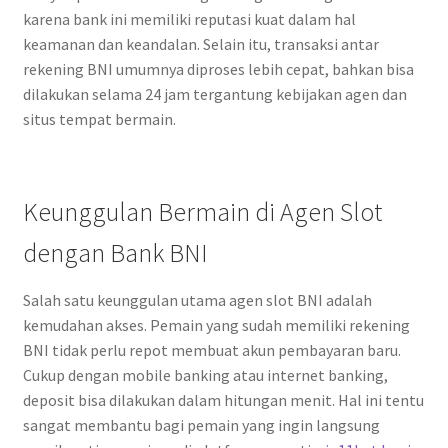
karena bank ini memiliki reputasi kuat dalam hal
keamanan dan keandalan. Selain itu, transaksi antar
rekening BNI umumnya diproses lebih cepat, bahkan bisa
dilakukan selama 24 jam tergantung kebijakan agen dan
situs tempat bermain.
Keunggulan Bermain di Agen Slot
dengan Bank BNI
Salah satu keunggulan utama agen slot BNI adalah
kemudahan akses. Pemain yang sudah memiliki rekening
BNI tidak perlu repot membuat akun pembayaran baru.
Cukup dengan mobile banking atau internet banking,
deposit bisa dilakukan dalam hitungan menit. Hal ini tentu
sangat membantu bagi pemain yang ingin langsung