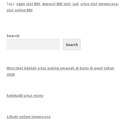
Tags:
agen slot BNI
,
deposit BNI slot
,
jud
,
situs slot terpercaya
,
slot online BNI
Search
Search
Win11bet Adalah situs paling amanah di bumi di awal tahun
2026
hokiku88 situs resmi
12hoki online terpercaya