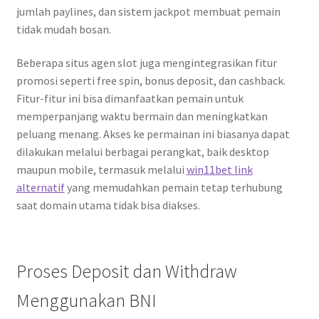
jumlah paylines, dan sistem jackpot membuat pemain
tidak mudah bosan.
Beberapa situs agen slot juga mengintegrasikan fitur
promosi seperti free spin, bonus deposit, dan cashback.
Fitur-fitur ini bisa dimanfaatkan pemain untuk
memperpanjang waktu bermain dan meningkatkan
peluang menang. Akses ke permainan ini biasanya dapat
dilakukan melalui berbagai perangkat, baik desktop
maupun mobile, termasuk melalui
win11bet link
alternatif
yang memudahkan pemain tetap terhubung
saat domain utama tidak bisa diakses.
Proses Deposit dan Withdraw
Menggunakan BNI