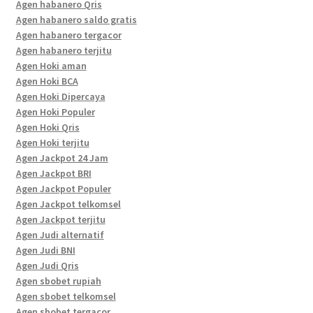
Agen habanero Qris
Agen habanero saldo gratis
Agen habanero tergacor
Agen habanero terjitu
Agen Hoki aman
Agen Hoki BCA
Agen Hoki Dipercaya
Agen Hoki Populer
Agen Hoki Qris
Agen Hoki terjitu
Agen Jackpot 24 Jam
Agen Jackpot BRI
Agen Jackpot Populer
Agen Jackpot telkomsel
Agen Jackpot terjitu
Agen Judi alternatif
Agen Judi BNI
Agen Judi Qris
Agen sbobet rupiah
Agen sbobet telkomsel
Agen sbobet tergacor