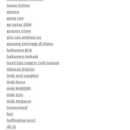
Game Online
gempa
gong yoo
gp qatar 2026
grocery store
gta san andreas pc
gunung tertinggi di dunia
habanero BCA
habanero terbaik
hasil liga inggris tadi malam
Hiburan Digital
Hoki anti rungkat
Hoki Dana
Hoki MANDIRI
Hoki Qris
Hoki tergacor
homestead
hot
huffington post
ilk 21