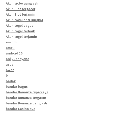
Akun sicbo uang asli
Akun Slot tergacor
Akun Slot terjamin
Akun togel anti rungkat
Akun togel bagus
Akun togel terbaik
Akun togel terjamin
am pm
ameli
android 10
ani yudhoyono
asda
awan
b
badak
bandar bagus
bandar Bonanza Dipercaya
bandar Bonanza tergacor
bandar Bonanza uang asli
bandar Casino ovo