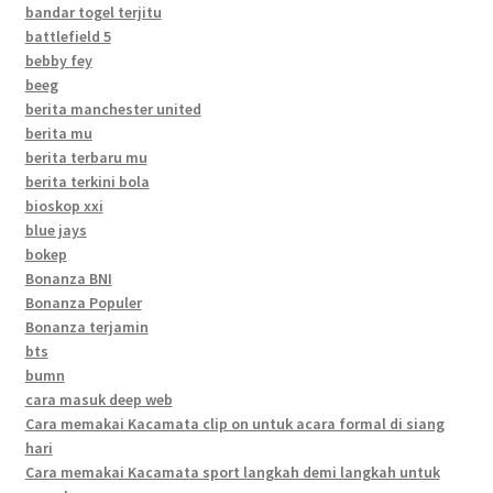
bandar togel terjitu
battlefield 5
bebby fey
beeg
berita manchester united
berita mu
berita terbaru mu
berita terkini bola
bioskop xxi
blue jays
bokep
Bonanza BNI
Bonanza Populer
Bonanza terjamin
bts
bumn
cara masuk deep web
Cara memakai Kacamata clip on untuk acara formal di siang
hari
Cara memakai Kacamata sport langkah demi langkah untuk