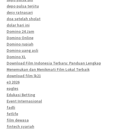
depo pulsa terjitu
desy ratnasari
doa setelah sholat
dolar hari ini
Domino 24 Jam
Domino Online
Domino rupiah
Domino uang asli
Domino XL
Download Film Indonesia Terbaru: Panduan Lengkap
Menemukan dan Menikmati Film Lokal Terbaik
download film lk21
e3 2026
eagles
Edukasi Betting
Event Internasional
fadli
fetlife
film dewasa
fintech syariah