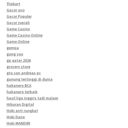
flipkart
Gacor ovo
Gacor Populer
Gacor rupiah
Game Casino
Game Casino Online
Game Online
gempa
gong yoo
gp qatar 2026
grocery store
gta san andreas pc
gunung tertinggi di dunia
habanero BCA
habanero terbaik
hasil liga inggris tadi malam
Hiburan Digital
Hoki anti rungkat
Hoki Dana
Hoki MANDIRI