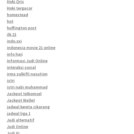
Hoki Qris
Hoki tergacor
homestead
hot
huffington post
ilk 21
indo.xxi
indonesia movie 21 online
info haji
Informasi Judi Online
interaksi sosial
irma zulkifli nasution
istri
istri nabi muhammad
Jackpot telkomsel
Jackpot Wallet
jadwal kereta cikarang
jadwal liga 1
Judi alternatif
Judi Online
Judi XL