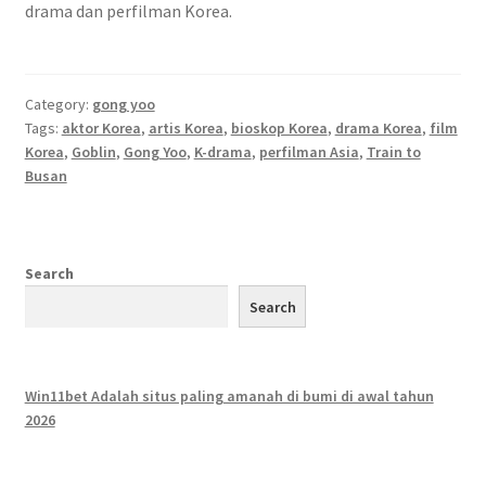
drama dan perfilman Korea.
Category:
gong yoo
Tags:
aktor Korea
,
artis Korea
,
bioskop Korea
,
drama Korea
,
film
Korea
,
Goblin
,
Gong Yoo
,
K-drama
,
perfilman Asia
,
Train to
Busan
Search
Search
Win11bet Adalah situs paling amanah di bumi di awal tahun
2026