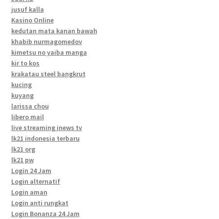
jusuf kalla
Kasino Online
kedutan mata kanan bawah
khabib nurmagomedov
kimetsu no yaiba manga
kir to kos
krakatau steel bangkrut
kucing
kuyang
larissa chou
libero mail
live streaming inews tv
lk21 indonesia terbaru
lk21 org
lk21 pw
Login 24 Jam
Login alternatif
Login aman
Login anti rungkat
Login Bonanza 24 Jam