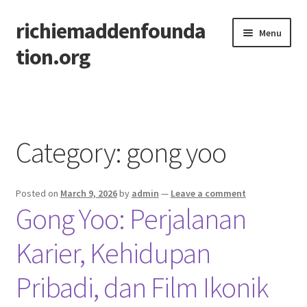
richiemaddenfounda
Skip
Skip
Menu
to
to
tion.org
navigation
content
Home
Category:
gong yoo
Posted on
March 9, 2026
by
admin
—
Leave a comment
Gong Yoo: Perjalanan
Karier, Kehidupan
Pribadi, dan Film Ikonik