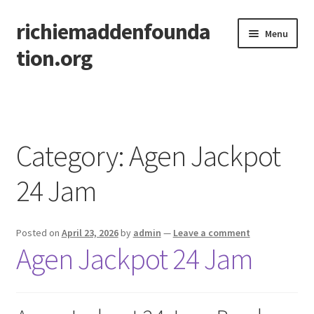
richiemaddenfounda
Skip
Skip
Menu
to
to
tion.org
navigation
content
Home
Category:
Agen Jackpot
24 Jam
Posted on
April 23, 2026
by
admin
—
Leave a comment
Agen Jackpot 24 Jam