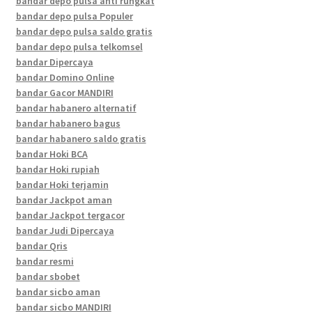
bandar depo pulsa anti rungkat
bandar depo pulsa Populer
bandar depo pulsa saldo gratis
bandar depo pulsa telkomsel
bandar Dipercaya
bandar Domino Online
bandar Gacor MANDIRI
bandar habanero alternatif
bandar habanero bagus
bandar habanero saldo gratis
bandar Hoki BCA
bandar Hoki rupiah
bandar Hoki terjamin
bandar Jackpot aman
bandar Jackpot tergacor
bandar Judi Dipercaya
bandar Qris
bandar resmi
bandar sbobet
bandar sicbo aman
bandar sicbo MANDIRI