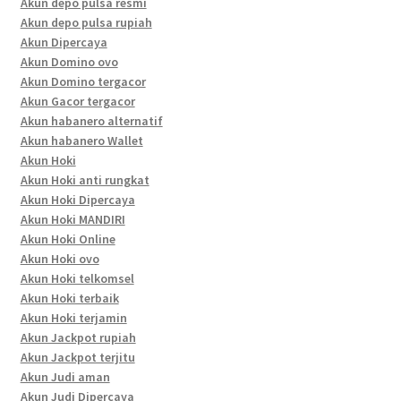
Akun depo pulsa resmi
Akun depo pulsa rupiah
Akun Dipercaya
Akun Domino ovo
Akun Domino tergacor
Akun Gacor tergacor
Akun habanero alternatif
Akun habanero Wallet
Akun Hoki
Akun Hoki anti rungkat
Akun Hoki Dipercaya
Akun Hoki MANDIRI
Akun Hoki Online
Akun Hoki ovo
Akun Hoki telkomsel
Akun Hoki terbaik
Akun Hoki terjamin
Akun Jackpot rupiah
Akun Jackpot terjitu
Akun Judi aman
Akun Judi Dipercaya