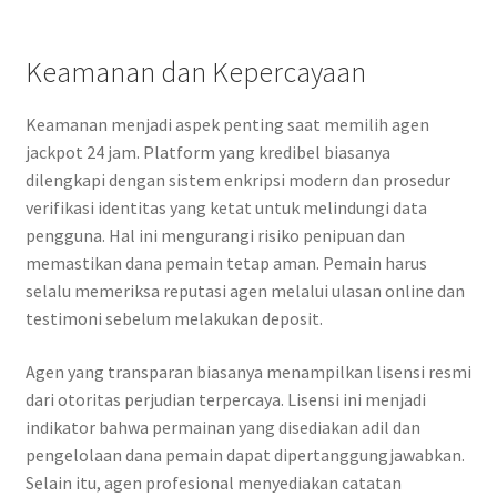
Keamanan dan Kepercayaan
Keamanan menjadi aspek penting saat memilih agen
jackpot 24 jam. Platform yang kredibel biasanya
dilengkapi dengan sistem enkripsi modern dan prosedur
verifikasi identitas yang ketat untuk melindungi data
pengguna. Hal ini mengurangi risiko penipuan dan
memastikan dana pemain tetap aman. Pemain harus
selalu memeriksa reputasi agen melalui ulasan online dan
testimoni sebelum melakukan deposit.
Agen yang transparan biasanya menampilkan lisensi resmi
dari otoritas perjudian terpercaya. Lisensi ini menjadi
indikator bahwa permainan yang disediakan adil dan
pengelolaan dana pemain dapat dipertanggungjawabkan.
Selain itu, agen profesional menyediakan catatan