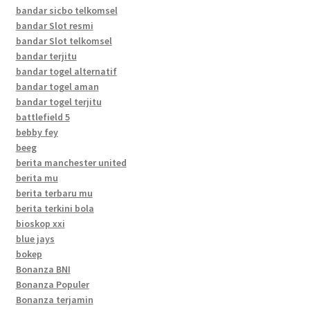
bandar sicbo telkomsel
bandar Slot resmi
bandar Slot telkomsel
bandar terjitu
bandar togel alternatif
bandar togel aman
bandar togel terjitu
battlefield 5
bebby fey
beeg
berita manchester united
berita mu
berita terbaru mu
berita terkini bola
bioskop xxi
blue jays
bokep
Bonanza BNI
Bonanza Populer
Bonanza terjamin