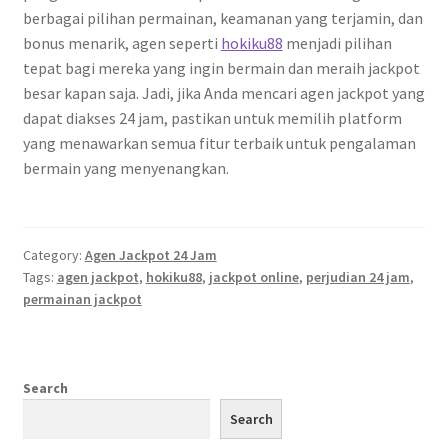
berbagai pilihan permainan, keamanan yang terjamin, dan
bonus menarik, agen seperti
hokiku88
menjadi pilihan
tepat bagi mereka yang ingin bermain dan meraih jackpot
besar kapan saja. Jadi, jika Anda mencari agen jackpot yang
dapat diakses 24 jam, pastikan untuk memilih platform
yang menawarkan semua fitur terbaik untuk pengalaman
bermain yang menyenangkan.
Category:
Agen Jackpot 24 Jam
Tags:
agen jackpot
,
hokiku88
,
jackpot online
,
perjudian 24 jam
,
permainan jackpot
Search
Search