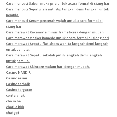
Cara mencuci Sabun muka pria untuk acara formal di siang hari
Cara mencuci Sepatu lari anti slip langkah demi langkah untuk
pemula.
Cara mencuci Serum pencerah wajah untuk acara formal di
siang hari
Cara merawat Kacamata minus frame korea dengan mudah.
Cara merawat Masker komedo untuk acara formal di siang hari
Cara merawat Sepatu flat shoes wanita langkah demi langkah
untuk pemula.
Cara merawat Sepatu sekolah putih langkah demi langkah
untuk pemula.
Cara merawat Skincare malam hari dengan mudah.
Casino MANDIRI
Casino resmi
Casino terbaik
Casino tergacor
cerita anak
cha in ha
charlie kirk
chatgpt