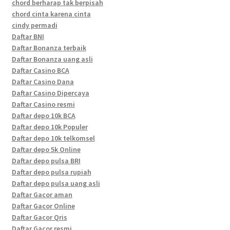
chord berharap tak berpisah
chord cinta karena cinta
cindy permadi
Daftar BNI
Daftar Bonanza terbaik
Daftar Bonanza uang asli
Daftar Casino BCA
Daftar Casino Dana
Daftar Casino Dipercaya
Daftar Casino resmi
Daftar depo 10k BCA
Daftar depo 10k Populer
Daftar depo 10k telkomsel
Daftar depo 5k Online
Daftar depo pulsa BRI
Daftar depo pulsa rupiah
Daftar depo pulsa uang asli
Daftar Gacor aman
Daftar Gacor Online
Daftar Gacor Qris
Daftar Gacor resmi