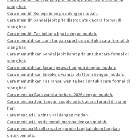
siang hari
Cara memilih Kemeja linen pria dengan mudah.
Cara memilih Sandal jepit pria distro untuk acara formal di
siang hari
Cara memilih Tas belanja lipat dengan mudah.
Cara memutihkan Jam tangan sport pria untuk acara formal di
siang hari
Cara memutihkan Sandal jepit karet pria untuk acara formal di
siang hari
Cara memutihkan Serum jerawat ampuh dengan mudah.
Cara memutihkan Sneakers wanita platform dengan mudah.
Cara memutihkan Tas ransel wanita kecil untuk acara formal di
siang hari
Cara mencuci Baju wanita terbaru 2026 dengan mudah.
Cara mencuci Jam tangan couple untuk acara formal di siang
hari
Cara mencuci Lip tint viral dengan mudah.
Cara mencuci Lipstik merah merona dengan mudah.
Cara mencuci Micellar water garnier langkah demi langkah
untuk pemula.