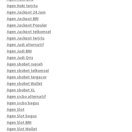
Agen Hoki terjitu
Agen Jackpot 24 Jam
Agen Jackpot BRI
Agen Jackpot Populer
Agen Jackpot telkomsel
Agen Jackpot terjitu
Agen Judi alternatif
Agen Judi BNI
Agen Judi Qris
Agen sbobet rupiah
Agen sbobet telkomsel
Agen sbobet tergacor
Agen sbobet Wallet
Agen sbobet XL
Agen sicbo alternatif
Agen sicbo bagus
Agen Slot
Agen Slot bagus
Agen Slot BNI
Agen Slot Wallet