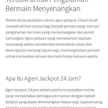
Bermain Menyenangkan
Dalam dunia perjudian online, agen jackpot 24 jam telah
menjadi pilihan utama bagi banyak pemain yang mencari
pengalaman bermain yang menyenangkan dan penuh
tantangan. Agen jackpot yang menawarkan layanan
sepanjang waktu memberikan kemudahan akses dan
kesempatan menang kapan saja, memungkinkan pemain
untuk merasakan sensasi bermain tanpa batasan waktu.
Apa itu Agen Jackpot 24 Jam?
Agen jackpot 24 jam adalah platform perjudian online
yang menyediakan berbagai permainan dengan hadiah
jackpot yang dapat dimenangkan kapan saja. Layanan yang
tersedia sepanjang waktu memungkinkan para pemain