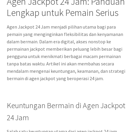
Agen Jackpot 24 Jam: Panduan
Lengkap untuk Pemain Serius
Agen Jackpot 24 Jam menjadi pilihan utama bagi para
pemain yang menginginkan fleksibilitas dan kenyamanan
dalam bermain. Dalam era digital, akses nonstop ke
permainan jackpot memberikan peluang lebih besar bagi
pengguna untuk menikmati berbagai macam permainan
tanpa batas waktu. Artikel ini akan membahas secara
mendalam mengenai keuntungan, keamanan, dan strategi
bermain di agen jackpot yang beroperasi 24 jam.
Keuntungan Bermain di Agen Jackpot
24 Jam
Salah satu keuntungan utama dari agen jackpot 24 jam