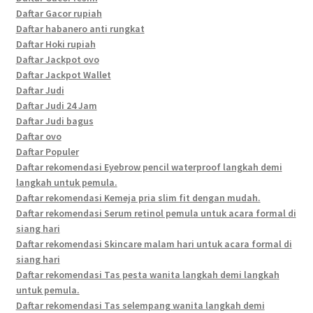
Daftar Gacor rupiah
Daftar habanero anti rungkat
Daftar Hoki rupiah
Daftar Jackpot ovo
Daftar Jackpot Wallet
Daftar Judi
Daftar Judi 24 Jam
Daftar Judi bagus
Daftar ovo
Daftar Populer
Daftar rekomendasi Eyebrow pencil waterproof langkah demi
langkah untuk pemula.
Daftar rekomendasi Kemeja pria slim fit dengan mudah.
Daftar rekomendasi Serum retinol pemula untuk acara formal di
siang hari
Daftar rekomendasi Skincare malam hari untuk acara formal di
siang hari
Daftar rekomendasi Tas pesta wanita langkah demi langkah
untuk pemula.
Daftar rekomendasi Tas selempang wanita langkah demi