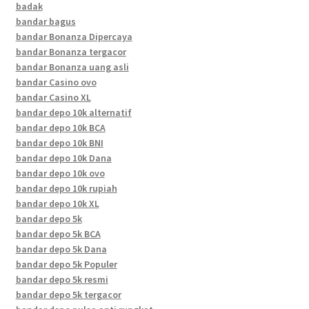
badak
bandar bagus
bandar Bonanza Dipercaya
bandar Bonanza tergacor
bandar Bonanza uang asli
bandar Casino ovo
bandar Casino XL
bandar depo 10k alternatif
bandar depo 10k BCA
bandar depo 10k BNI
bandar depo 10k Dana
bandar depo 10k ovo
bandar depo 10k rupiah
bandar depo 10k XL
bandar depo 5k
bandar depo 5k BCA
bandar depo 5k Dana
bandar depo 5k Populer
bandar depo 5k resmi
bandar depo 5k tergacor