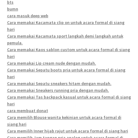
bts
bumn
cara masuk deep web
Cara memakai Kacamata clip on untuk acara formal di siang
hari
Cara memakai Kacamata sport langkah demi langkah untuk
pemula.
Cara memakai Kaos sablon custom untuk acara formal di siang
hari
Cara memakai Lip cream nude dengan mudah.
Cara memakai Sepatu boots pria untuk acara formal di siang
hari
Cara memakai Sepatu sneakers hitam dengan mudah.
Cara memakai Sneakers running pria dengan mudah.
Cara memakai Tas backpack kasual untuk acara formal di siang
hari
cara membuat donat
Cara memilih Blouse wanita kekinian untuk acara formal di
siang hari
Cara memilih Inner hijab rajut untuk acara formal di siang hari
Cara memilih Jam tangan pria analog untuk acara formal di