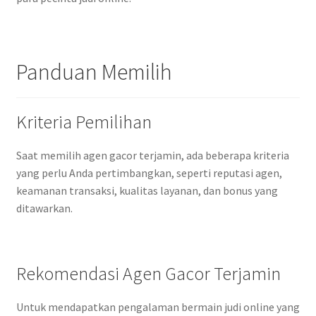
Panduan Memilih
Kriteria Pemilihan
Saat memilih agen gacor terjamin, ada beberapa kriteria
yang perlu Anda pertimbangkan, seperti reputasi agen,
keamanan transaksi, kualitas layanan, dan bonus yang
ditawarkan.
Rekomendasi Agen Gacor Terjamin
Untuk mendapatkan pengalaman bermain judi online yang