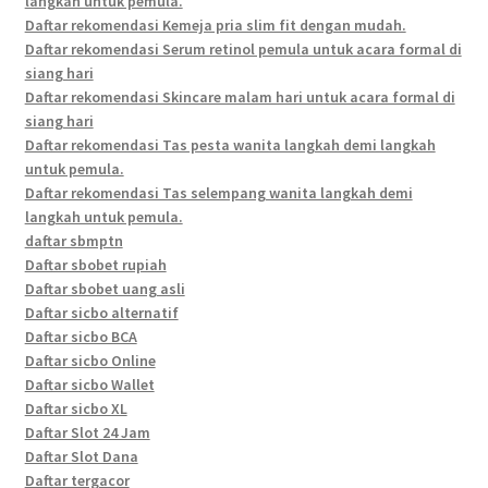
langkah untuk pemula.
Daftar rekomendasi Kemeja pria slim fit dengan mudah.
Daftar rekomendasi Serum retinol pemula untuk acara formal di
siang hari
Daftar rekomendasi Skincare malam hari untuk acara formal di
siang hari
Daftar rekomendasi Tas pesta wanita langkah demi langkah
untuk pemula.
Daftar rekomendasi Tas selempang wanita langkah demi
langkah untuk pemula.
daftar sbmptn
Daftar sbobet rupiah
Daftar sbobet uang asli
Daftar sicbo alternatif
Daftar sicbo BCA
Daftar sicbo Online
Daftar sicbo Wallet
Daftar sicbo XL
Daftar Slot 24 Jam
Daftar Slot Dana
Daftar tergacor