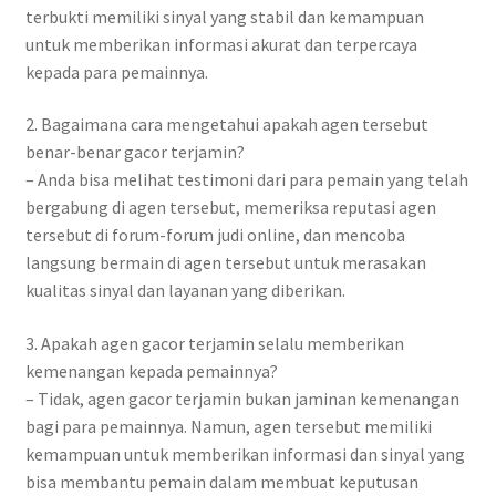
terbukti memiliki sinyal yang stabil dan kemampuan
untuk memberikan informasi akurat dan terpercaya
kepada para pemainnya.
2. Bagaimana cara mengetahui apakah agen tersebut
benar-benar gacor terjamin?
– Anda bisa melihat testimoni dari para pemain yang telah
bergabung di agen tersebut, memeriksa reputasi agen
tersebut di forum-forum judi online, dan mencoba
langsung bermain di agen tersebut untuk merasakan
kualitas sinyal dan layanan yang diberikan.
3. Apakah agen gacor terjamin selalu memberikan
kemenangan kepada pemainnya?
– Tidak, agen gacor terjamin bukan jaminan kemenangan
bagi para pemainnya. Namun, agen tersebut memiliki
kemampuan untuk memberikan informasi dan sinyal yang
bisa membantu pemain dalam membuat keputusan