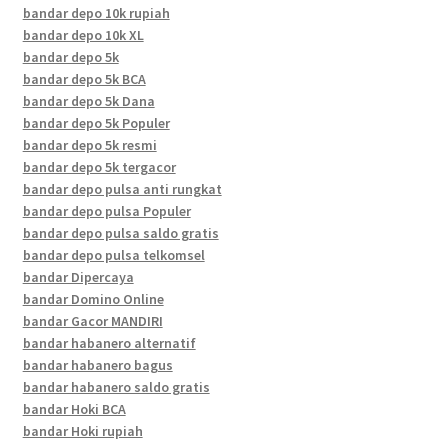
bandar depo 10k rupiah
bandar depo 10k XL
bandar depo 5k
bandar depo 5k BCA
bandar depo 5k Dana
bandar depo 5k Populer
bandar depo 5k resmi
bandar depo 5k tergacor
bandar depo pulsa anti rungkat
bandar depo pulsa Populer
bandar depo pulsa saldo gratis
bandar depo pulsa telkomsel
bandar Dipercaya
bandar Domino Online
bandar Gacor MANDIRI
bandar habanero alternatif
bandar habanero bagus
bandar habanero saldo gratis
bandar Hoki BCA
bandar Hoki rupiah