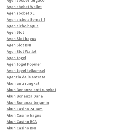
Agen sbobet tergacor
Agen sbobet Wallet
Agen sbobet XL
Agen sicbo alternatif
Agen sicbo bagus
Agen Slot
Agen Slot bagus
Agen Slot BNI
Agen Slot Wallet
Agen togel
Agen togel Populer
Agen togel telkomsel
agenzia delle entrate
Akun anti rungkat
Akun Bonanza anti rungkat
Akun Bonanza Dana
Akun Bonanza terjamin
Akun Casino 24 Jam
Akun Casino bagus
Akun Casino BCA
Akun Casino BNI