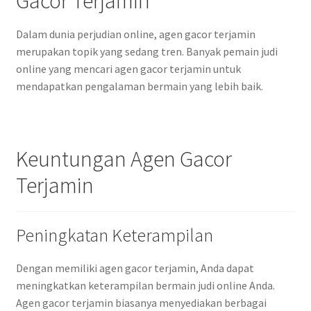
Gacor Terjamin
Dalam dunia perjudian online, agen gacor terjamin
merupakan topik yang sedang tren. Banyak pemain judi
online yang mencari agen gacor terjamin untuk
mendapatkan pengalaman bermain yang lebih baik.
Keuntungan Agen Gacor
Terjamin
Peningkatan Keterampilan
Dengan memiliki agen gacor terjamin, Anda dapat
meningkatkan keterampilan bermain judi online Anda.
Agen gacor terjamin biasanya menyediakan berbagai