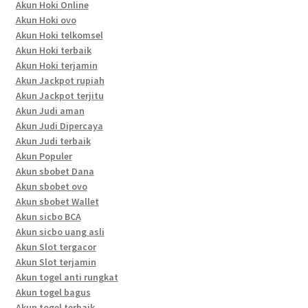
Akun Hoki Online
Akun Hoki ovo
Akun Hoki telkomsel
Akun Hoki terbaik
Akun Hoki terjamin
Akun Jackpot rupiah
Akun Jackpot terjitu
Akun Judi aman
Akun Judi Dipercaya
Akun Judi terbaik
Akun Populer
Akun sbobet Dana
Akun sbobet ovo
Akun sbobet Wallet
Akun sicbo BCA
Akun sicbo uang asli
Akun Slot tergacor
Akun Slot terjamin
Akun togel anti rungkat
Akun togel bagus
Akun togel terbaik