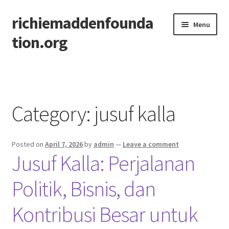
richiemaddenfounda
Skip
Skip
Menu
to
to
tion.org
navigation
content
Home
system
Category:
jusuf kalla
Posted on
April 7, 2026
by
admin
—
Leave a comment
Jusuf Kalla: Perjalanan
Politik, Bisnis, dan
Kontribusi Besar untuk