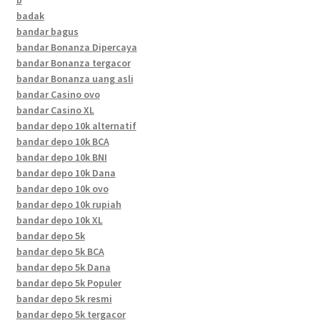
badak
bandar bagus
bandar Bonanza Dipercaya
bandar Bonanza tergacor
bandar Bonanza uang asli
bandar Casino ovo
bandar Casino XL
bandar depo 10k alternatif
bandar depo 10k BCA
bandar depo 10k BNI
bandar depo 10k Dana
bandar depo 10k ovo
bandar depo 10k rupiah
bandar depo 10k XL
bandar depo 5k
bandar depo 5k BCA
bandar depo 5k Dana
bandar depo 5k Populer
bandar depo 5k resmi
bandar depo 5k tergacor