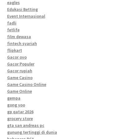
eagles
Edukasi Betting
Event Internasional
fadli
fetlife
film dewasa
fintech syariah
flipkart
Gacor ovo
Gacor Populer
Gacor rupiah
Game Casino
Game Casino Online
Game Online
gempa
gong yoo
gp qatar 2026
grocery store
gta san andreas pc
gunung tertinggi di dunia
habanero BCA