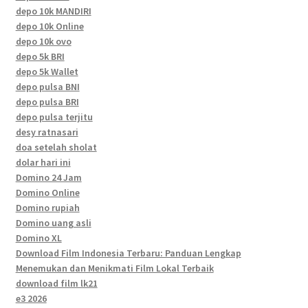
depo 10k MANDIRI
depo 10k Online
depo 10k ovo
depo 5k BRI
depo 5k Wallet
depo pulsa BNI
depo pulsa BRI
depo pulsa terjitu
desy ratnasari
doa setelah sholat
dolar hari ini
Domino 24 Jam
Domino Online
Domino rupiah
Domino uang asli
Domino XL
Download Film Indonesia Terbaru: Panduan Lengkap
Menemukan dan Menikmati Film Lokal Terbaik
download film lk21
e3 2026