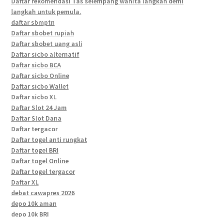
Daftar rekomendasi Tas selempang wanita langkah demi
langkah untuk pemula.
daftar sbmptn
Daftar sbobet rupiah
Daftar sbobet uang asli
Daftar sicbo alternatif
Daftar sicbo BCA
Daftar sicbo Online
Daftar sicbo Wallet
Daftar sicbo XL
Daftar Slot 24 Jam
Daftar Slot Dana
Daftar tergacor
Daftar togel anti rungkat
Daftar togel BRI
Daftar togel Online
Daftar togel tergacor
Daftar XL
debat cawapres 2026
depo 10k aman
depo 10k BRI