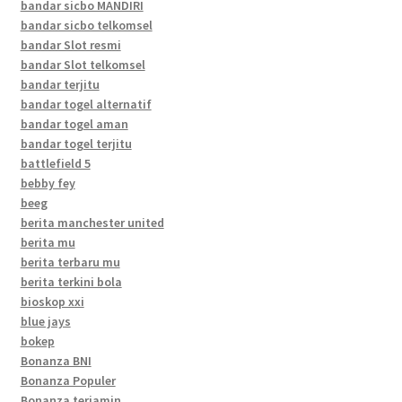
bandar sicbo MANDIRI
bandar sicbo telkomsel
bandar Slot resmi
bandar Slot telkomsel
bandar terjitu
bandar togel alternatif
bandar togel aman
bandar togel terjitu
battlefield 5
bebby fey
beeg
berita manchester united
berita mu
berita terbaru mu
berita terkini bola
bioskop xxi
blue jays
bokep
Bonanza BNI
Bonanza Populer
Bonanza terjamin