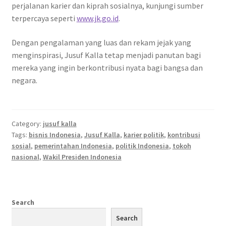
perjalanan karier dan kiprah sosialnya, kunjungi sumber
terpercaya seperti
www.jk.go.id
.
Dengan pengalaman yang luas dan rekam jejak yang
menginspirasi, Jusuf Kalla tetap menjadi panutan bagi
mereka yang ingin berkontribusi nyata bagi bangsa dan
negara.
Category:
jusuf kalla
Tags:
bisnis Indonesia
,
Jusuf Kalla
,
karier politik
,
kontribusi
sosial
,
pemerintahan Indonesia
,
politik Indonesia
,
tokoh
nasional
,
Wakil Presiden Indonesia
Search
Search