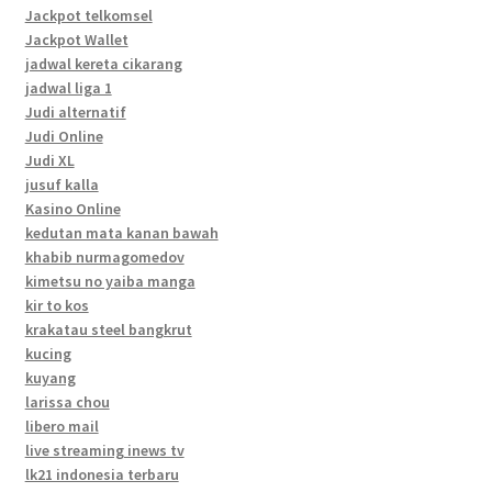
Jackpot telkomsel
Jackpot Wallet
jadwal kereta cikarang
jadwal liga 1
Judi alternatif
Judi Online
Judi XL
jusuf kalla
Kasino Online
kedutan mata kanan bawah
khabib nurmagomedov
kimetsu no yaiba manga
kir to kos
krakatau steel bangkrut
kucing
kuyang
larissa chou
libero mail
live streaming inews tv
lk21 indonesia terbaru