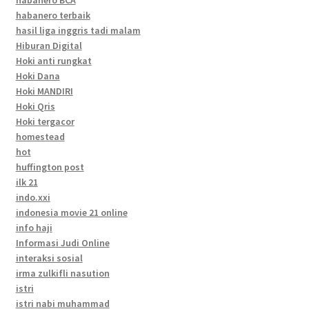
habanero terbaik
hasil liga inggris tadi malam
Hiburan Digital
Hoki anti rungkat
Hoki Dana
Hoki MANDIRI
Hoki Qris
Hoki tergacor
homestead
hot
huffington post
ilk 21
indo.xxi
indonesia movie 21 online
info haji
Informasi Judi Online
interaksi sosial
irma zulkifli nasution
istri
istri nabi muhammad