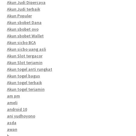
Akun Judi Dipercaya
Akun Judi terbaik
Akun Populer
Akun sbobet Dana
Akun sbobet ovo
Akun sbobet Wallet
Akun sicbo BCA
Akun sicbo uang asli
Akun Slot tergacor
Akun Slot terjamin
Akun togel anti rungkat
Akun togel bagus
Akun togel terbaik
Akun togel terjamin
am pm
ameli
android 10
ani yudhoyono
asda
awan
b