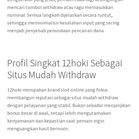
mencari tombol withdraw atau ragu memasukkan
nominal. Semua langkah dijelaskan secara runtut,
sehingga meminimalisir kesalahan input yang sering
menjadi penyebab penundaan pencairan dana.
Profil Singkat 12hoki Sebagai
Situs Mudah Withdraw
12hoki merupakan brand slot online yang fokus
membangun reputasi sebagai situs mudah withdraw
dengan pelayanan yang stabil. Bukan sekadar menjanjikan
bonus besar di awal, tetapi lebih mengutamakan
kenyamanan dan kepastian saat pemain ingin
menguangkan hasil bermain.