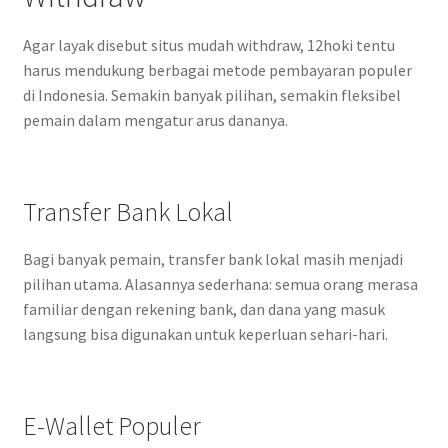
Agar layak disebut situs mudah withdraw, 12hoki tentu
harus mendukung berbagai metode pembayaran populer
di Indonesia. Semakin banyak pilihan, semakin fleksibel
pemain dalam mengatur arus dananya.
Transfer Bank Lokal
Bagi banyak pemain, transfer bank lokal masih menjadi
pilihan utama. Alasannya sederhana: semua orang merasa
familiar dengan rekening bank, dan dana yang masuk
langsung bisa digunakan untuk keperluan sehari-hari.
E-Wallet Populer