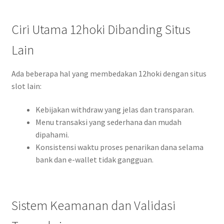
Ciri Utama 12hoki Dibanding Situs
Lain
Ada beberapa hal yang membedakan 12hoki dengan situs
slot lain:
Kebijakan withdraw yang jelas dan transparan.
Menu transaksi yang sederhana dan mudah
dipahami.
Konsistensi waktu proses penarikan dana selama
bank dan e-wallet tidak gangguan.
Sistem Keamanan dan Validasi