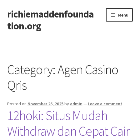
richiemaddenfounda
Skip
Skip
Menu
to
to
tion.org
navigation
content
Home
Category:
Agen Casino
Qris
Posted on
November 26, 2025
by
admin
—
Leave a comment
12hoki: Situs Mudah
Withdraw dan Cepat Cair