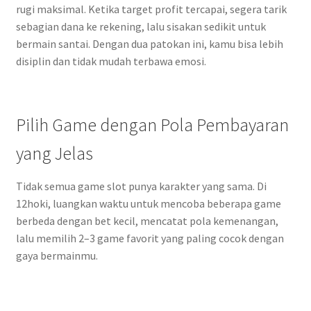
rugi maksimal. Ketika target profit tercapai, segera tarik
sebagian dana ke rekening, lalu sisakan sedikit untuk
bermain santai. Dengan dua patokan ini, kamu bisa lebih
disiplin dan tidak mudah terbawa emosi.
Pilih Game dengan Pola Pembayaran
yang Jelas
Tidak semua game slot punya karakter yang sama. Di
12hoki, luangkan waktu untuk mencoba beberapa game
berbeda dengan bet kecil, mencatat pola kemenangan,
lalu memilih 2–3 game favorit yang paling cocok dengan
gaya bermainmu.