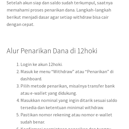
Setelah akun siap dan saldo sudah terkumpul, saatnya
memahami proses penarikan dana. Langkah-langkah
berikut menjadi dasar agar setiap withdraw bisa cair
dengan cepat.
Alur Penarikan Dana di 12hoki
Login ke akun 12hoki.
Masuk ke menu “Withdraw” atau “Penarikan” di
dashboard.
Pilih metode penarikan, misalnya transfer bank
atau e-wallet yang didukung.
Masukkan nominal yang ingin ditarik sesuai saldo
tersedia dan ketentuan minimal withdraw.
Pastikan nomor rekening atau nomor e-wallet
sudah benar.