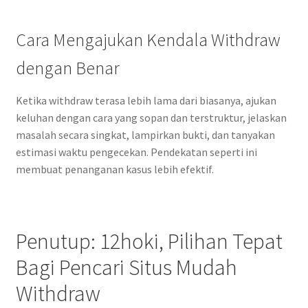
Cara Mengajukan Kendala Withdraw
dengan Benar
Ketika withdraw terasa lebih lama dari biasanya, ajukan
keluhan dengan cara yang sopan dan terstruktur, jelaskan
masalah secara singkat, lampirkan bukti, dan tanyakan
estimasi waktu pengecekan. Pendekatan seperti ini
membuat penanganan kasus lebih efektif.
Penutup: 12hoki, Pilihan Tepat
Bagi Pencari Situs Mudah
Withdraw