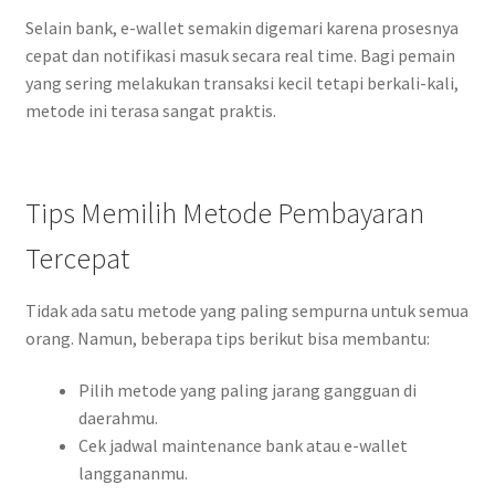
Selain bank, e-wallet semakin digemari karena prosesnya
cepat dan notifikasi masuk secara real time. Bagi pemain
yang sering melakukan transaksi kecil tetapi berkali-kali,
metode ini terasa sangat praktis.
Tips Memilih Metode Pembayaran
Tercepat
Tidak ada satu metode yang paling sempurna untuk semua
orang. Namun, beberapa tips berikut bisa membantu:
Pilih metode yang paling jarang gangguan di
daerahmu.
Cek jadwal maintenance bank atau e-wallet
langgananmu.