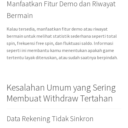
Manfaatkan Fitur Demo dan Riwayat
Bermain
Kalau tersedia, manfaatkan fitur demo atau riwayat
bermain untuk melihat statistik sederhana seperti total
spin, frekuensi free spin, dan fluktuasi saldo. Informasi
seperti ini membantu kamu menentukan apakah game
tertentu layak diteruskan, atau sudah saatnya berpindah.
Kesalahan Umum yang Sering
Membuat Withdraw Tertahan
Data Rekening Tidak Sinkron