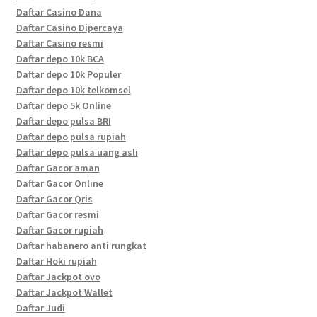
Daftar Casino Dana
Daftar Casino Dipercaya
Daftar Casino resmi
Daftar depo 10k BCA
Daftar depo 10k Populer
Daftar depo 10k telkomsel
Daftar depo 5k Online
Daftar depo pulsa BRI
Daftar depo pulsa rupiah
Daftar depo pulsa uang asli
Daftar Gacor aman
Daftar Gacor Online
Daftar Gacor Qris
Daftar Gacor resmi
Daftar Gacor rupiah
Daftar habanero anti rungkat
Daftar Hoki rupiah
Daftar Jackpot ovo
Daftar Jackpot Wallet
Daftar Judi