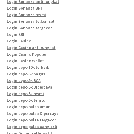
Login Bonanza anti rungkat
Login Bonanza BNI
Login Bonanza resmi
Login Bonanza telkomsel
Login Bonanza tergacor
Login BRI
Login Casino
Login Casino anti rungkat
Login Casino Populer
Login Casino Wallet
Login depo 10k terbaik
Login depo 5k bagus
Login depo 5k BCA
Login depo 5k Dipercaya
Login depo 5k resmi
Login depo 5k terjitu
Login depo pulsa aman
Login depo pulsa Dipercaya
Login depo pulsa tergacor
Login depo pulsa uang asli
Login Domino alternatif