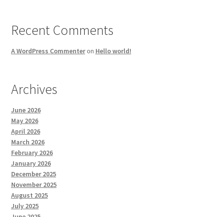
Recent Comments
A WordPress Commenter
on
Hello world!
Archives
June 2026
May 2026
April 2026
March 2026
February 2026
January 2026
December 2025
November 2025
August 2025
July 2025
June 2025