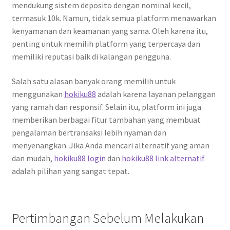
mendukung sistem deposito dengan nominal kecil,
termasuk 10k. Namun, tidak semua platform menawarkan
kenyamanan dan keamanan yang sama. Oleh karena itu,
penting untuk memilih platform yang terpercaya dan
memiliki reputasi baik di kalangan pengguna.
Salah satu alasan banyak orang memilih untuk
menggunakan
hokiku88
adalah karena layanan pelanggan
yang ramah dan responsif. Selain itu, platform ini juga
memberikan berbagai fitur tambahan yang membuat
pengalaman bertransaksi lebih nyaman dan
menyenangkan. Jika Anda mencari alternatif yang aman
dan mudah,
hokiku88 login
dan
hokiku88 link alternatif
adalah pilihan yang sangat tepat.
Pertimbangan Sebelum Melakukan