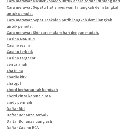
Cara merawat Masker komedo untuk acara formal di siang hari
Cara merawat Sepatu flat shoes wanita langkah demi langkah
untuk pemula.
Cara merawat Sepatu sekolah putih langkah demi langkah
untuk pemula.
Cara merawat Skincare malam hari dengan mudah.
Casino MANDIRI
Casino resmi
Casino terbaik
Casino tergacor
cerita anak
cha in ha
charlie kirk
chatgpt
chord berharap tak berpisah
chord cinta karena cinta
cindy permadi
Daftar BNI
Daftar Bonanza terbaik
Daftar Bonanza uang asli
Daftar Casino BCA