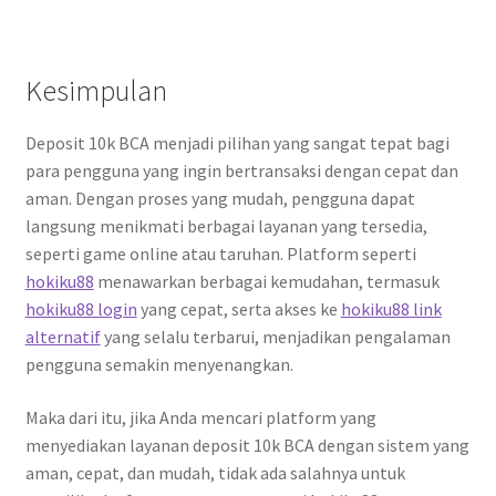
Kesimpulan
Deposit 10k BCA menjadi pilihan yang sangat tepat bagi
para pengguna yang ingin bertransaksi dengan cepat dan
aman. Dengan proses yang mudah, pengguna dapat
langsung menikmati berbagai layanan yang tersedia,
seperti game online atau taruhan. Platform seperti
hokiku88
menawarkan berbagai kemudahan, termasuk
hokiku88 login
yang cepat, serta akses ke
hokiku88 link
alternatif
yang selalu terbarui, menjadikan pengalaman
pengguna semakin menyenangkan.
Maka dari itu, jika Anda mencari platform yang
menyediakan layanan deposit 10k BCA dengan sistem yang
aman, cepat, dan mudah, tidak ada salahnya untuk