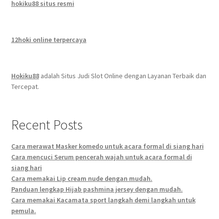
hokiku88 situs resmi
12hoki online terpercaya
Hokiku88
adalah Situs Judi Slot Online dengan Layanan Terbaik dan
Tercepat.
Recent Posts
Cara merawat Masker komedo untuk acara formal di siang hari
Cara mencuci Serum pencerah wajah untuk acara formal di
siang hari
Cara memakai Lip cream nude dengan mudah.
Panduan lengkap Hijab pashmina jersey dengan mudah.
Cara memakai Kacamata sport langkah demi langkah untuk
pemula.