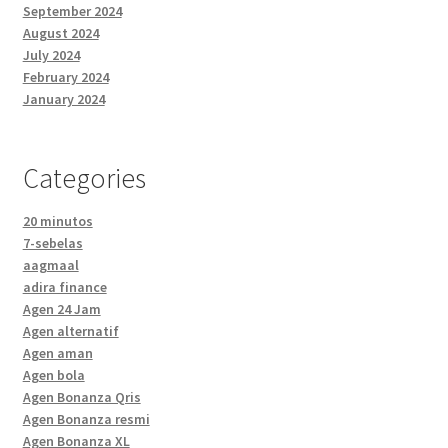
September 2024
August 2024
July 2024
February 2024
January 2024
Categories
20 minutos
7-sebelas
aagmaal
adira finance
Agen 24 Jam
Agen alternatif
Agen aman
Agen bola
Agen Bonanza Qris
Agen Bonanza resmi
Agen Bonanza XL