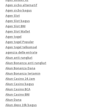
Agen sicbo alternatif
Agen sicbo bagus
Agen Slot
Agen Slot bagus
Agen Slot BNI
Agen Slot Wallet
Agen togel
Agen togel Populer
Agen togel telkomsel
agenzia delle entrate
Akun anti rungkat
Akun Bonanza anti rungkat
Akun Bonanza Dana
Akun Bonanza terjamin
Akun Casino 24 Jam
Akun Casino bagus
Akun Casino BCA
Akun Casino BNI
Akun Dana
Akun depo 10k bagus