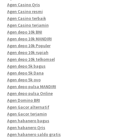
Agen Casino Qris
Agen Casino resmi
Agen Casino terbaik
Agen Casino terjamin
Agen depo 10k BNI
Agen depo 10k MANDIRI
Agen depo 10k Populer
Agen depo 10k rupiah
Agen depo 10k telkomsel
Agen depo 5k bagus
Agen depo 5k Dana
Agen depo 5k ovo
Agen depo pulsa MANDIRI
Agen depo pulsa Online
Agen Domino BRI
Agen Gacor alternatif
Agen Gacor terjamin
Agen habanero bagus
Agen habanero Qris
Agen habanero saldo gratis