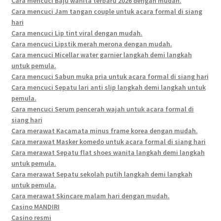
Cara mencuci Baju wanita terbaru 2026 dengan mudah.
Cara mencuci Jam tangan couple untuk acara formal di siang
hari
Cara mencuci Lip tint viral dengan mudah.
Cara mencuci Lipstik merah merona dengan mudah.
Cara mencuci Micellar water garnier langkah demi langkah
untuk pemula.
Cara mencuci Sabun muka pria untuk acara formal di siang hari
Cara mencuci Sepatu lari anti slip langkah demi langkah untuk
pemula.
Cara mencuci Serum pencerah wajah untuk acara formal di
siang hari
Cara merawat Kacamata minus frame korea dengan mudah.
Cara merawat Masker komedo untuk acara formal di siang hari
Cara merawat Sepatu flat shoes wanita langkah demi langkah
untuk pemula.
Cara merawat Sepatu sekolah putih langkah demi langkah
untuk pemula.
Cara merawat Skincare malam hari dengan mudah.
Casino MANDIRI
Casino resmi