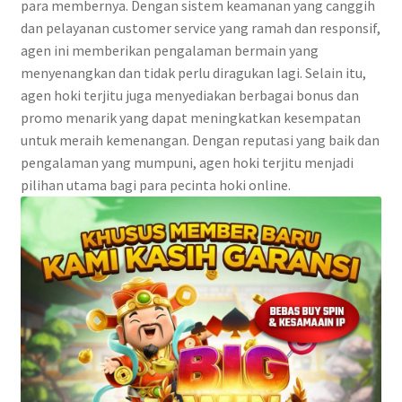
para membernya. Dengan sistem keamanan yang canggih
dan pelayanan customer service yang ramah dan responsif,
agen ini memberikan pengalaman bermain yang
menyenangkan dan tidak perlu diragukan lagi. Selain itu,
agen hoki terjitu juga menyediakan berbagai bonus dan
promo menarik yang dapat meningkatkan kesempatan
untuk meraih kemenangan. Dengan reputasi yang baik dan
pengalaman yang mumpuni, agen hoki terjitu menjadi
pilihan utama bagi para pecinta hoki online.