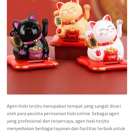
Agen Hoki terjitu merupakan tempat yang sangat dicari
oleh para pecinta permainan hoki online. Sebagai agen
yang profesional dan terpercaya, agen hoki terjitu
menyediakan berbagai layanan dan fasilitas terbaik untuk