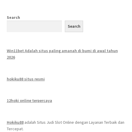
Search
Search
Win11bet Adalah situs paling amanah di bumi di awal tahun
2026
hokiku88 situs resmi
12hoki online terpercaya
Hokiku88
adalah Situs Judi Slot Online dengan Layanan Terbaik dan
Tercepat.