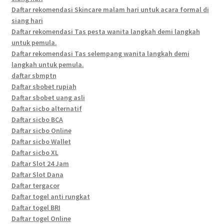
Daftar rekomendasi Skincare malam hari untuk acara formal di
siang hari
Daftar rekomendasi Tas pesta wanita langkah demi langkah
untuk pemula.
Daftar rekomendasi Tas selempang wanita langkah demi
langkah untuk pemula.
daftar sbmptn
Daftar sbobet rupiah
Daftar sbobet uang asli
Daftar sicbo alternatif
Daftar sicbo BCA
Daftar sicbo Online
Daftar sicbo Wallet
Daftar sicbo XL
Daftar Slot 24 Jam
Daftar Slot Dana
Daftar tergacor
Daftar togel anti rungkat
Daftar togel BRI
Daftar togel Online