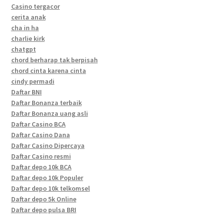
Casino tergacor
cerita anak
cha in ha
charlie kirk
chatgpt
chord berharap tak berpisah
chord cinta karena cinta
cindy permadi
Daftar BNI
Daftar Bonanza terbaik
Daftar Bonanza uang asli
Daftar Casino BCA
Daftar Casino Dana
Daftar Casino Dipercaya
Daftar Casino resmi
Daftar depo 10k BCA
Daftar depo 10k Populer
Daftar depo 10k telkomsel
Daftar depo 5k Online
Daftar depo pulsa BRI