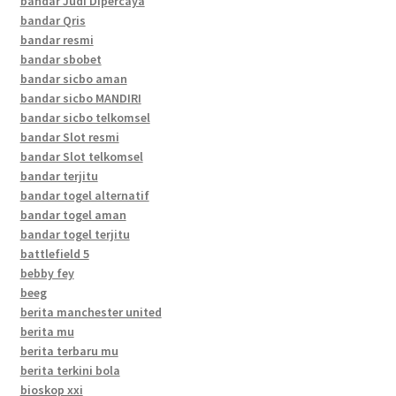
bandar Judi Dipercaya
bandar Qris
bandar resmi
bandar sbobet
bandar sicbo aman
bandar sicbo MANDIRI
bandar sicbo telkomsel
bandar Slot resmi
bandar Slot telkomsel
bandar terjitu
bandar togel alternatif
bandar togel aman
bandar togel terjitu
battlefield 5
bebby fey
beeg
berita manchester united
berita mu
berita terbaru mu
berita terkini bola
bioskop xxi