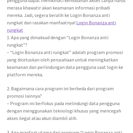
pengguna dapat menikmati kemudahan akses tanpa harus
merasa khawatir akan keamanan informasi pribadi
mereka. Jadi, segera beralih ke Login Bonanza anti
rungkat dan rasakan manfaatnya!
Login Bonanza anti
rungkat
1. Apa yang dimaksud dengan “Login Bonanza anti
rungkat”?
– “Login Bonanza anti rungkat” adalah program promosi
yang dicetuskan oleh perusahaan untuk meningkatkan
keamanan dan perlindungan data pengguna saat login ke
platform mereka.
2. Bagaimana cara program ini berbeda dari program
promosi lainnya?
– Program ini berfokus pada melindungi data pengguna
dengan menggunakan teknologi khusus yang mencegah
akses ilegal atau akun diambil alih.
3. Apa manfaat utama dari program “Login Bonanza anti