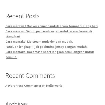
Recent Posts
Cara merawat Masker komedo untuk acara formal di siang hari
Cara mencuci Serum pencerah wajah untuk acara formal di
siang hari
Cara memakai Lip cream nude dengan mudah.
Panduan lengkap Hijab pashmina jersey dengan mudah.
Cara memakai Kacamata sport langkah demi langkah untuk
pemula.
Recent Comments
A WordPress Commenter
on
Hello world!
Archives