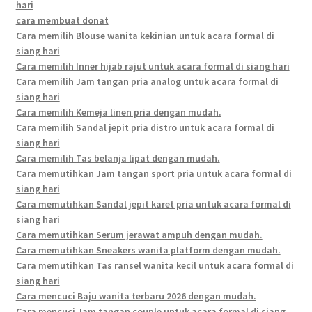
hari
cara membuat donat
Cara memilih Blouse wanita kekinian untuk acara formal di
siang hari
Cara memilih Inner hijab rajut untuk acara formal di siang hari
Cara memilih Jam tangan pria analog untuk acara formal di
siang hari
Cara memilih Kemeja linen pria dengan mudah.
Cara memilih Sandal jepit pria distro untuk acara formal di
siang hari
Cara memilih Tas belanja lipat dengan mudah.
Cara memutihkan Jam tangan sport pria untuk acara formal di
siang hari
Cara memutihkan Sandal jepit karet pria untuk acara formal di
siang hari
Cara memutihkan Serum jerawat ampuh dengan mudah.
Cara memutihkan Sneakers wanita platform dengan mudah.
Cara memutihkan Tas ransel wanita kecil untuk acara formal di
siang hari
Cara mencuci Baju wanita terbaru 2026 dengan mudah.
Cara mencuci Jam tangan couple untuk acara formal di siang