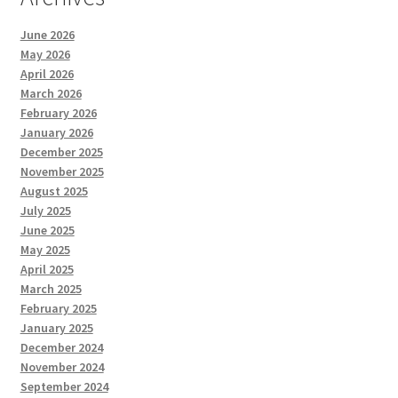
June 2026
May 2026
April 2026
March 2026
February 2026
January 2026
December 2025
November 2025
August 2025
July 2025
June 2025
May 2025
April 2025
March 2025
February 2025
January 2025
December 2024
November 2024
September 2024