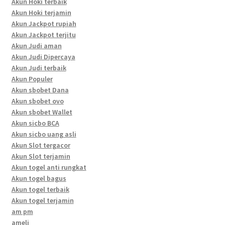
Akun Hoki terbaik
Akun Hoki terjamin
Akun Jackpot rupiah
Akun Jackpot terjitu
Akun Judi aman
Akun Judi Dipercaya
Akun Judi terbaik
Akun Populer
Akun sbobet Dana
Akun sbobet ovo
Akun sbobet Wallet
Akun sicbo BCA
Akun sicbo uang asli
Akun Slot tergacor
Akun Slot terjamin
Akun togel anti rungkat
Akun togel bagus
Akun togel terbaik
Akun togel terjamin
am pm
ameli