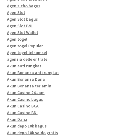
Agen sicbo bagus
Agen Slot
Agen Slot bagus
Agen Slot BNI
Agen Slot Wallet
Agen togel
Agen togel Populer
Agen togel telkomsel
agenzia delle entrate
Akun anti rungkat
Akun Bonanza anti rungkat
Akun Bonanza Dana
Akun Bonanza terjamin
Akun Casino 24 Jam
Akun Casino bagus
Akun Casino BCA
Akun Casino BNI
Akun Dana
Akun depo 10k bagus
Akun depo 10k saldo gratis