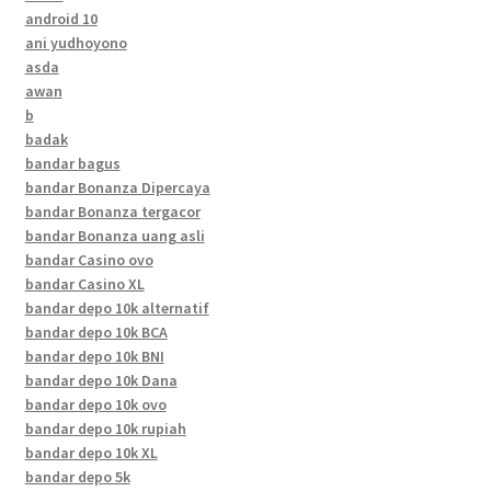
android 10
ani yudhoyono
asda
awan
b
badak
bandar bagus
bandar Bonanza Dipercaya
bandar Bonanza tergacor
bandar Bonanza uang asli
bandar Casino ovo
bandar Casino XL
bandar depo 10k alternatif
bandar depo 10k BCA
bandar depo 10k BNI
bandar depo 10k Dana
bandar depo 10k ovo
bandar depo 10k rupiah
bandar depo 10k XL
bandar depo 5k