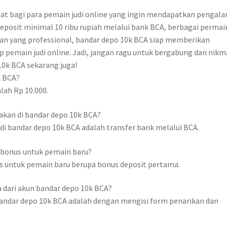
pat bagi para pemain judi online yang ingin mendapatkan pengal
posit minimal 10 ribu rupiah melalui bank BCA, berbagai permai
anan yang professional, bandar depo 10k BCA siap memberikan
 pemain judi online. Jadi, jangan ragu untuk bergabung dan nikm
10k BCA sekarang juga!
k BCA?
lah Rp 10.000.
akan di bandar depo 10k BCA?
i bandar depo 10k BCA adalah transfer bank melalui BCA.
 bonus untuk pemain baru?
s untuk pemain baru berupa bonus deposit pertama.
 dari akun bandar depo 10k BCA?
bandar depo 10k BCA adalah dengan mengisi form penarikan dan