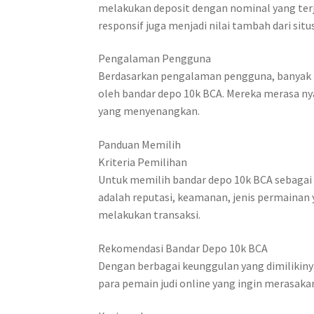
melakukan deposit dengan nominal yang terj
responsif juga menjadi nilai tambah dari situs 
Pengalaman Pengguna
Berdasarkan pengalaman pengguna, banyak p
oleh bandar depo 10k BCA. Mereka merasa n
yang menyenangkan.
Panduan Memilih
Kriteria Pemilihan
Untuk memilih bandar depo 10k BCA sebagai si
adalah reputasi, keamanan, jenis permainan
melakukan transaksi.
Rekomendasi Bandar Depo 10k BCA
Dengan berbagai keunggulan yang dimilikiny
para pemain judi online yang ingin merasa