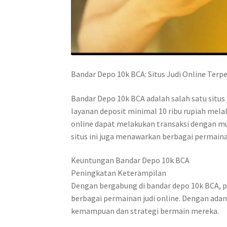
Bandar Depo 10k BCA: Situs Judi Online Terp
Bandar Depo 10k BCA adalah salah satu situs
layanan deposit minimal 10 ribu rupiah mela
online dapat melakukan transaksi dengan mu
situs ini juga menawarkan berbagai permaina
Keuntungan Bandar Depo 10k BCA
Peningkatan Keterampilan
Dengan bergabung di bandar depo 10k BCA, 
berbagai permainan judi online. Dengan ada
kemampuan dan strategi bermain mereka.