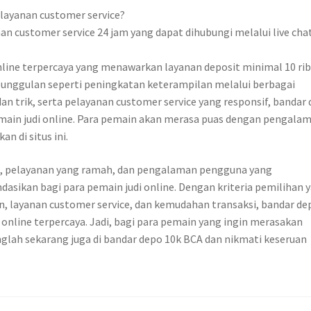
layanan customer service?
an customer service 24 jam yang dapat dihubungi melalui live cha
nline terpercaya yang menawarkan layanan deposit minimal 10 ri
eunggulan seperti peningkatan keterampilan melalui berbagai
dan trik, serta pelayanan customer service yang responsif, bandar
pemain judi online. Para pemain akan merasa puas dengan pengala
 di situs ini.
, pelayanan yang ramah, dan pengalaman pengguna yang
sikan bagi para pemain judi online. Dengan kriteria pemilihan 
n, layanan customer service, dan kemudahan transaksi, bandar de
 online terpercaya. Jadi, bagi para pemain yang ingin merasakan
lah sekarang juga di bandar depo 10k BCA dan nikmati keseruan