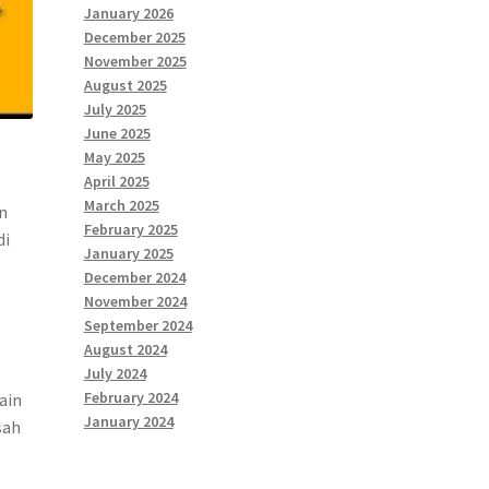
January 2026
December 2025
November 2025
August 2025
July 2025
June 2025
May 2025
April 2025
March 2025
n
February 2025
di
January 2025
December 2024
November 2024
September 2024
August 2024
July 2024
February 2024
ain
January 2024
sah