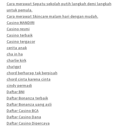
Cara merawat Sepatu sekolah putih langkah demi langkah
untuk pemula.
Cara merawat Skincare malam hari dengan mudah.
Casino MANDIRI
Casino resmi
Casino terbaik
Casino tergacor
cerita anak
cha in ha
charlie kirk
chatgpt
chord berharap tak berpisah
chord cinta karena cinta
cindy permadi
Daftar BNI
Daftar Bonanza terbaik
Daftar Bonanza uang asli
Daftar Casino BCA
Daftar Casino Dana
Daftar Casino Dipercaya