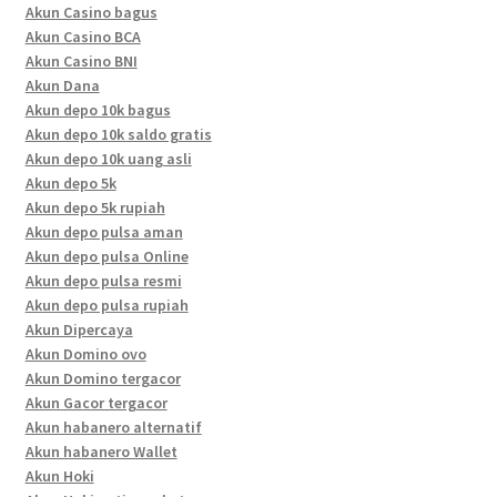
Akun Casino bagus
Akun Casino BCA
Akun Casino BNI
Akun Dana
Akun depo 10k bagus
Akun depo 10k saldo gratis
Akun depo 10k uang asli
Akun depo 5k
Akun depo 5k rupiah
Akun depo pulsa aman
Akun depo pulsa Online
Akun depo pulsa resmi
Akun depo pulsa rupiah
Akun Dipercaya
Akun Domino ovo
Akun Domino tergacor
Akun Gacor tergacor
Akun habanero alternatif
Akun habanero Wallet
Akun Hoki