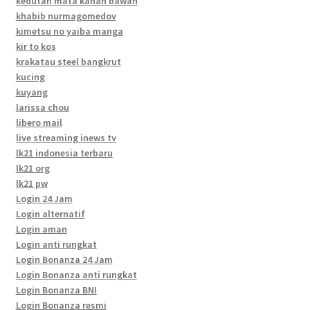
kedutan mata kanan bawah
khabib nurmagomedov
kimetsu no yaiba manga
kir to kos
krakatau steel bangkrut
kucing
kuyang
larissa chou
libero mail
live streaming inews tv
lk21 indonesia terbaru
lk21 org
lk21 pw
Login 24 Jam
Login alternatif
Login aman
Login anti rungkat
Login Bonanza 24 Jam
Login Bonanza anti rungkat
Login Bonanza BNI
Login Bonanza resmi