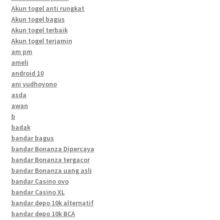
Akun togel anti rungkat
Akun togel bagus
Akun togel terbaik
Akun togel terjamin
am pm
ameli
android 10
ani yudhoyono
asda
awan
b
badak
bandar bagus
bandar Bonanza Dipercaya
bandar Bonanza tergacor
bandar Bonanza uang asli
bandar Casino ovo
bandar Casino XL
bandar depo 10k alternatif
bandar depo 10k BCA