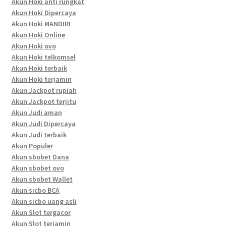
Akun Hoki anti rungkat
Akun Hoki Dipercaya
Akun Hoki MANDIRI
Akun Hoki Online
Akun Hoki ovo
Akun Hoki telkomsel
Akun Hoki terbaik
Akun Hoki terjamin
Akun Jackpot rupiah
Akun Jackpot terjitu
Akun Judi aman
Akun Judi Dipercaya
Akun Judi terbaik
Akun Populer
Akun sbobet Dana
Akun sbobet ovo
Akun sbobet Wallet
Akun sicbo BCA
Akun sicbo uang asli
Akun Slot tergacor
Akun Slot terjamin