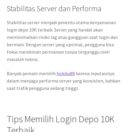
Stabilitas Server dan Performa
Stabilitas server menjadi penentu utama kenyamanan
login depo 10K terbaik. Server yang handal akan
meminimalkan risiko lag atau gangguan saat login dan
bermain. Dengan server yang optimal, pengguna bisa
fokus menikmati permainan tanpa terganggu oleh
masalah teknis.
Banyak pemain memilih
hokiku88
karena reputasinya
dalam menjaga performa server yang konsisten, bahkan
saat trafik pengguna sedang tinggi.
Tips Memilih Login Depo 10K
Terbaik