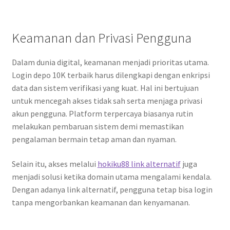
Keamanan dan Privasi Pengguna
Dalam dunia digital, keamanan menjadi prioritas utama.
Login depo 10K terbaik harus dilengkapi dengan enkripsi
data dan sistem verifikasi yang kuat. Hal ini bertujuan
untuk mencegah akses tidak sah serta menjaga privasi
akun pengguna. Platform terpercaya biasanya rutin
melakukan pembaruan sistem demi memastikan
pengalaman bermain tetap aman dan nyaman.
Selain itu, akses melalui
hokiku88 link alternatif
juga
menjadi solusi ketika domain utama mengalami kendala.
Dengan adanya link alternatif, pengguna tetap bisa login
tanpa mengorbankan keamanan dan kenyamanan.