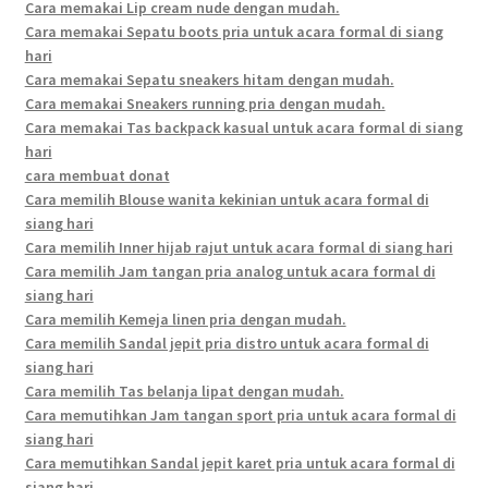
Cara memakai Lip cream nude dengan mudah.
Cara memakai Sepatu boots pria untuk acara formal di siang
hari
Cara memakai Sepatu sneakers hitam dengan mudah.
Cara memakai Sneakers running pria dengan mudah.
Cara memakai Tas backpack kasual untuk acara formal di siang
hari
cara membuat donat
Cara memilih Blouse wanita kekinian untuk acara formal di
siang hari
Cara memilih Inner hijab rajut untuk acara formal di siang hari
Cara memilih Jam tangan pria analog untuk acara formal di
siang hari
Cara memilih Kemeja linen pria dengan mudah.
Cara memilih Sandal jepit pria distro untuk acara formal di
siang hari
Cara memilih Tas belanja lipat dengan mudah.
Cara memutihkan Jam tangan sport pria untuk acara formal di
siang hari
Cara memutihkan Sandal jepit karet pria untuk acara formal di
siang hari