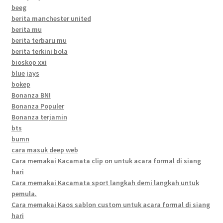
beeg
berita manchester united
berita mu
berita terbaru mu
berita terkini bola
bioskop xxi
blue jays
bokep
Bonanza BNI
Bonanza Populer
Bonanza terjamin
bts
bumn
cara masuk deep web
Cara memakai Kacamata clip on untuk acara formal di siang
hari
Cara memakai Kacamata sport langkah demi langkah untuk
pemula.
Cara memakai Kaos sablon custom untuk acara formal di siang
hari