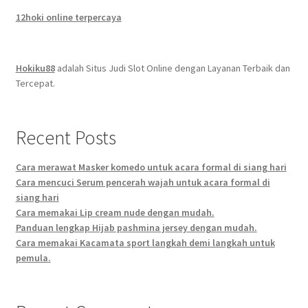
12hoki online terpercaya
Hokiku88
adalah Situs Judi Slot Online dengan Layanan Terbaik dan
Tercepat.
Recent Posts
Cara merawat Masker komedo untuk acara formal di siang hari
Cara mencuci Serum pencerah wajah untuk acara formal di
siang hari
Cara memakai Lip cream nude dengan mudah.
Panduan lengkap Hijab pashmina jersey dengan mudah.
Cara memakai Kacamata sport langkah demi langkah untuk
pemula.