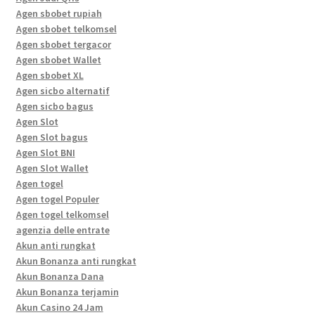
Agen sbobet rupiah
Agen sbobet telkomsel
Agen sbobet tergacor
Agen sbobet Wallet
Agen sbobet XL
Agen sicbo alternatif
Agen sicbo bagus
Agen Slot
Agen Slot bagus
Agen Slot BNI
Agen Slot Wallet
Agen togel
Agen togel Populer
Agen togel telkomsel
agenzia delle entrate
Akun anti rungkat
Akun Bonanza anti rungkat
Akun Bonanza Dana
Akun Bonanza terjamin
Akun Casino 24 Jam