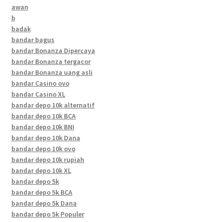
awan
b
badak
bandar bagus
bandar Bonanza Dipercaya
bandar Bonanza tergacor
bandar Bonanza uang asli
bandar Casino ovo
bandar Casino XL
bandar depo 10k alternatif
bandar depo 10k BCA
bandar depo 10k BNI
bandar depo 10k Dana
bandar depo 10k ovo
bandar depo 10k rupiah
bandar depo 10k XL
bandar depo 5k
bandar depo 5k BCA
bandar depo 5k Dana
bandar depo 5k Populer