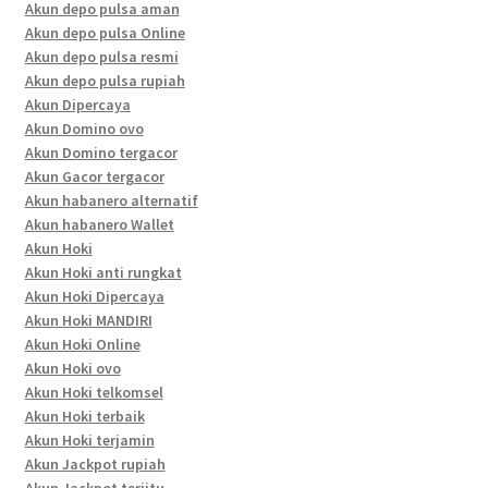
Akun depo pulsa aman
Akun depo pulsa Online
Akun depo pulsa resmi
Akun depo pulsa rupiah
Akun Dipercaya
Akun Domino ovo
Akun Domino tergacor
Akun Gacor tergacor
Akun habanero alternatif
Akun habanero Wallet
Akun Hoki
Akun Hoki anti rungkat
Akun Hoki Dipercaya
Akun Hoki MANDIRI
Akun Hoki Online
Akun Hoki ovo
Akun Hoki telkomsel
Akun Hoki terbaik
Akun Hoki terjamin
Akun Jackpot rupiah
Akun Jackpot terjitu