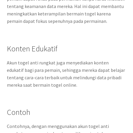
tentang keamanan data mereka. Hal ini dapat membantu
meningkatkan keterampilan bermain togel karena
pemain dapat fokus sepenuhnya pada permainan.
Konten Edukatif
Akun togel anti rungkat juga menyediakan konten
edukatif bagi para pemain, sehingga mereka dapat belajar
tentang cara-cara terbaik untuk melindungi data pribadi
mereka saat bermain togel online.
Contoh
Contohnya, dengan menggunakan akun togel anti