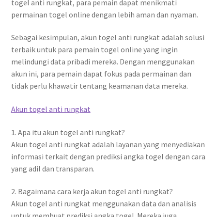
togel anti rungkat, para pemain dapat menikmati
permainan togel online dengan lebih aman dan nyaman.
Sebagai kesimpulan, akun togel anti rungkat adalah solusi
terbaik untuk para pemain togel online yang ingin
melindungi data pribadi mereka. Dengan menggunakan
akun ini, para pemain dapat fokus pada permainan dan
tidak perlu khawatir tentang keamanan data mereka.
Akun togel anti rungkat
1. Apa itu akun togel anti rungkat?
Akun togel anti rungkat adalah layanan yang menyediakan
informasi terkait dengan prediksi angka togel dengan cara
yang adil dan transparan.
2. Bagaimana cara kerja akun togel anti rungkat?
Akun togel anti rungkat menggunakan data dan analisis
untuk membuat prediksi angka togel. Mereka juga