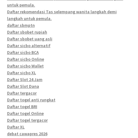
untuk pemula.
Daftar rekomendasi Tas selempang wanita langkah demi
langkah untuk pemula.
daftar sbmptn
Daftar sbobet rupiah
Daftar sbobet uang asli
Daftar sicbo alternatif
Daftar sicbo BCA
Daftar sicbo Online
Daftar sicbo Wallet
Daftar sicbo XL
Daftar Slot 24 Jam
Daftar Slot Dana
Daftar tergacor
Daftar togel anti rungkat
Daftar togel BRI
Daftar togel Online
Daftar togel tergacor
Daftar XL
debat cawapres 2026