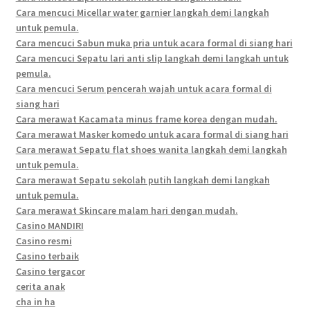
Cara mencuci Micellar water garnier langkah demi langkah
untuk pemula.
Cara mencuci Sabun muka pria untuk acara formal di siang hari
Cara mencuci Sepatu lari anti slip langkah demi langkah untuk
pemula.
Cara mencuci Serum pencerah wajah untuk acara formal di
siang hari
Cara merawat Kacamata minus frame korea dengan mudah.
Cara merawat Masker komedo untuk acara formal di siang hari
Cara merawat Sepatu flat shoes wanita langkah demi langkah
untuk pemula.
Cara merawat Sepatu sekolah putih langkah demi langkah
untuk pemula.
Cara merawat Skincare malam hari dengan mudah.
Casino MANDIRI
Casino resmi
Casino terbaik
Casino tergacor
cerita anak
cha in ha