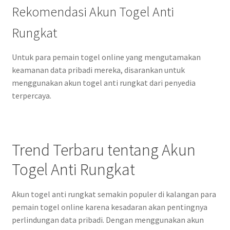
Rekomendasi Akun Togel Anti
Rungkat
Untuk para pemain togel online yang mengutamakan
keamanan data pribadi mereka, disarankan untuk
menggunakan akun togel anti rungkat dari penyedia
terpercaya.
Trend Terbaru tentang Akun
Togel Anti Rungkat
Akun togel anti rungkat semakin populer di kalangan para
pemain togel online karena kesadaran akan pentingnya
perlindungan data pribadi. Dengan menggunakan akun