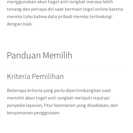
menggunakan akun togel anti rungkat merasa lebih
tenang dan percaya diri saat bermain togel online karena
mereka tahu bahwa data pribadi mereka terlindungi
dengan baik.
Panduan Memilih
Kriteria Pemilihan
Beberapa kriteria yang perlu dipertimbangkan saat
memilih akun togel anti rungkat meliputi reputasi
penyedia layanan, fitur keamanan yang disediakan, dan
kenyamanan penggunaan.