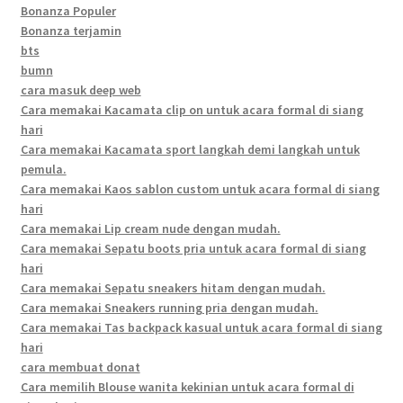
Bonanza Populer
Bonanza terjamin
bts
bumn
cara masuk deep web
Cara memakai Kacamata clip on untuk acara formal di siang
hari
Cara memakai Kacamata sport langkah demi langkah untuk
pemula.
Cara memakai Kaos sablon custom untuk acara formal di siang
hari
Cara memakai Lip cream nude dengan mudah.
Cara memakai Sepatu boots pria untuk acara formal di siang
hari
Cara memakai Sepatu sneakers hitam dengan mudah.
Cara memakai Sneakers running pria dengan mudah.
Cara memakai Tas backpack kasual untuk acara formal di siang
hari
cara membuat donat
Cara memilih Blouse wanita kekinian untuk acara formal di