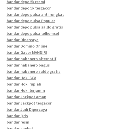
bandar depo 5k resmi
bandar depo 5k tergacor
bandar depo pulsa anti rungkat
bandar depo pulsa Populer
bandar depo pulsa saldo gratis
bandar depo pulsa telkomsel
bandar Dipercaya
bandar Domino Online
bandar Gacor MANDIRI
bandar habanero alternatif
bandar habanero bagus
bandar habanero saldo gratis
bandar Hoki BCA
bandar Hoki rupiah
bandar Hoki terjamin
bandar Jackpot aman
bandar Jackpot tergacor
bandar Judi Dipercaya
bandar Qris
bandar resmi
bandar sbobet