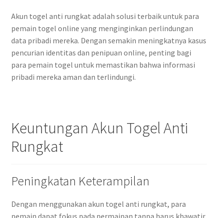
Akun togel anti rungkat adalah solusi terbaik untuk para
pemain togel online yang menginginkan perlindungan
data pribadi mereka. Dengan semakin meningkatnya kasus
pencurian identitas dan penipuan online, penting bagi
para pemain togel untuk memastikan bahwa informasi
pribadi mereka aman dan terlindungi.
Keuntungan Akun Togel Anti
Rungkat
Peningkatan Keterampilan
Dengan menggunakan akun togel anti rungkat, para
pemain dapat fokus pada permainan tanpa harus khawatir