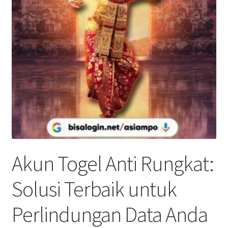
Akun Togel Anti Rungkat:
Solusi Terbaik untuk
Perlindungan Data Anda