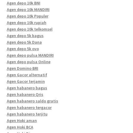
Agen depo 10k BNI
Agen depo 10k MANDIRI
Agen depo 10k Populer
Agen depo 10k rupiah
Agen depo 10k telkomsel
Agen depo 5k bagus
Agen depo 5k Dana
Agen depo 5k ovo
Agen depo pulsa MANDIRI
Agen depo pulsa Online
Agen Domino BRI
Agen Gacor alternatif
Agen Gacor terjamin
Agen habanero bagus
Agen habanero Qris
Agen habanero saldo gratis
Agen habanero tergacor
Agen habanero terjitu
Agen Hoki aman
Agen Hoki BCA