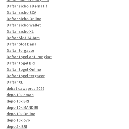
Daftar sicbo alternatif
Daftar sicbo BCA
Daftar sicbo Online
Daftar sicbo Wallet
Daftar sicbo XL
Daftar Slot 24 Jam
Daftar Slot Dana
Daftar tergacor
Daftar togel anti rungkat
Daftar togel BRI
Daftar togel Online
Daftar togel tergacor
Daftar XL
debat cawapres 2026
depo 10k aman
depo 10k BRI
depo 10k MANDIRI
depo 10k Online
depo 10k ovo
depo 5k BRI