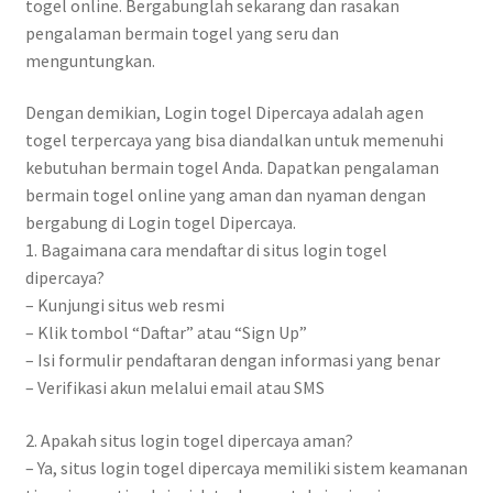
togel online. Bergabunglah sekarang dan rasakan
pengalaman bermain togel yang seru dan
menguntungkan.
Dengan demikian, Login togel Dipercaya adalah agen
togel terpercaya yang bisa diandalkan untuk memenuhi
kebutuhan bermain togel Anda. Dapatkan pengalaman
bermain togel online yang aman dan nyaman dengan
bergabung di Login togel Dipercaya.
1. Bagaimana cara mendaftar di situs login togel
dipercaya?
– Kunjungi situs web resmi
– Klik tombol “Daftar” atau “Sign Up”
– Isi formulir pendaftaran dengan informasi yang benar
– Verifikasi akun melalui email atau SMS
2. Apakah situs login togel dipercaya aman?
– Ya, situs login togel dipercaya memiliki sistem keamanan