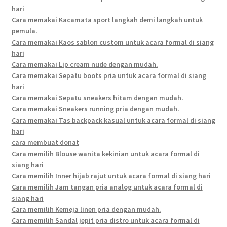
hari
Cara memakai Kacamata sport langkah demi langkah untuk
pemula.
Cara memakai Kaos sablon custom untuk acara formal di siang
hari
Cara memakai Lip cream nude dengan mudah.
Cara memakai Sepatu boots pria untuk acara formal di siang
hari
Cara memakai Sepatu sneakers hitam dengan mudah.
Cara memakai Sneakers running pria dengan mudah.
Cara memakai Tas backpack kasual untuk acara formal di siang
hari
cara membuat donat
Cara memilih Blouse wanita kekinian untuk acara formal di
siang hari
Cara memilih Inner hijab rajut untuk acara formal di siang hari
Cara memilih Jam tangan pria analog untuk acara formal di
siang hari
Cara memilih Kemeja linen pria dengan mudah.
Cara memilih Sandal jepit pria distro untuk acara formal di