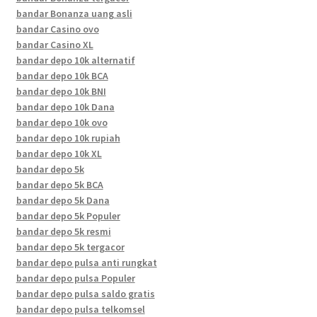
bandar Bonanza uang asli
bandar Casino ovo
bandar Casino XL
bandar depo 10k alternatif
bandar depo 10k BCA
bandar depo 10k BNI
bandar depo 10k Dana
bandar depo 10k ovo
bandar depo 10k rupiah
bandar depo 10k XL
bandar depo 5k
bandar depo 5k BCA
bandar depo 5k Dana
bandar depo 5k Populer
bandar depo 5k resmi
bandar depo 5k tergacor
bandar depo pulsa anti rungkat
bandar depo pulsa Populer
bandar depo pulsa saldo gratis
bandar depo pulsa telkomsel