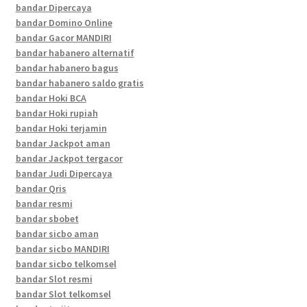
bandar Dipercaya
bandar Domino Online
bandar Gacor MANDIRI
bandar habanero alternatif
bandar habanero bagus
bandar habanero saldo gratis
bandar Hoki BCA
bandar Hoki rupiah
bandar Hoki terjamin
bandar Jackpot aman
bandar Jackpot tergacor
bandar Judi Dipercaya
bandar Qris
bandar resmi
bandar sbobet
bandar sicbo aman
bandar sicbo MANDIRI
bandar sicbo telkomsel
bandar Slot resmi
bandar Slot telkomsel