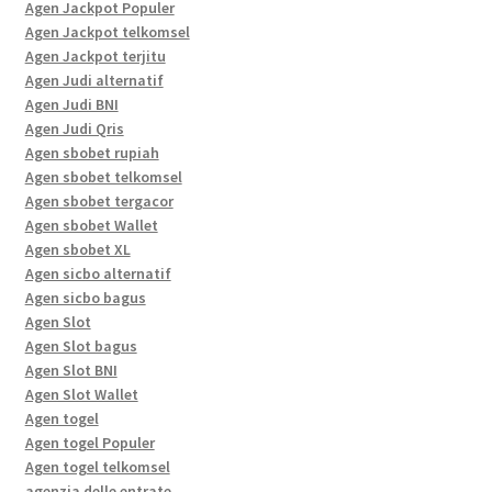
Agen Jackpot Populer
Agen Jackpot telkomsel
Agen Jackpot terjitu
Agen Judi alternatif
Agen Judi BNI
Agen Judi Qris
Agen sbobet rupiah
Agen sbobet telkomsel
Agen sbobet tergacor
Agen sbobet Wallet
Agen sbobet XL
Agen sicbo alternatif
Agen sicbo bagus
Agen Slot
Agen Slot bagus
Agen Slot BNI
Agen Slot Wallet
Agen togel
Agen togel Populer
Agen togel telkomsel
agenzia delle entrate