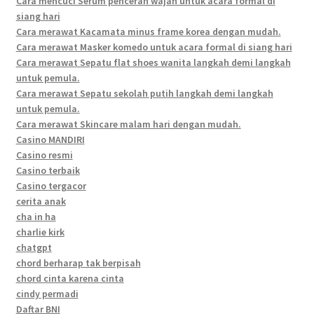
Cara mencuci Serum pencerah wajah untuk acara formal di
siang hari
Cara merawat Kacamata minus frame korea dengan mudah.
Cara merawat Masker komedo untuk acara formal di siang hari
Cara merawat Sepatu flat shoes wanita langkah demi langkah
untuk pemula.
Cara merawat Sepatu sekolah putih langkah demi langkah
untuk pemula.
Cara merawat Skincare malam hari dengan mudah.
Casino MANDIRI
Casino resmi
Casino terbaik
Casino tergacor
cerita anak
cha in ha
charlie kirk
chatgpt
chord berharap tak berpisah
chord cinta karena cinta
cindy permadi
Daftar BNI