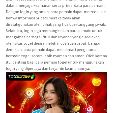
dalam menjaga keamanan serta privasi data para pemain.
Dengan login yang aman, para pemain dapat memastikan
bahwa informasi pribadi mereka tidak akan
disalahgunakan oleh pihak yang tidak bertanggung jawab.
Selain itu, login juga memungkinkan para pemain untuk
mengakses berbagai fitur dan layanan yang disediakan
oleh situs togel dengan lebih mudah dan cepat. Dengan
demikian, para pemain dapat menikmati pengalaman
bermain togel secara lebih nyaman dan aman. Oleh karena
itu, penting bagi para pemain togel untuk menggunakan
login yang dipercaya dan terjamin keamanannya.