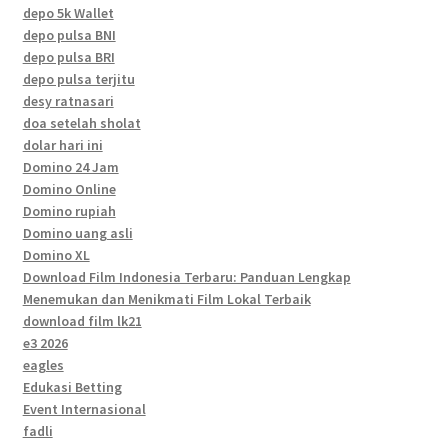
depo 5k Wallet
depo pulsa BNI
depo pulsa BRI
depo pulsa terjitu
desy ratnasari
doa setelah sholat
dolar hari ini
Domino 24 Jam
Domino Online
Domino rupiah
Domino uang asli
Domino XL
Download Film Indonesia Terbaru: Panduan Lengkap
Menemukan dan Menikmati Film Lokal Terbaik
download film lk21
e3 2026
eagles
Edukasi Betting
Event Internasional
fadli