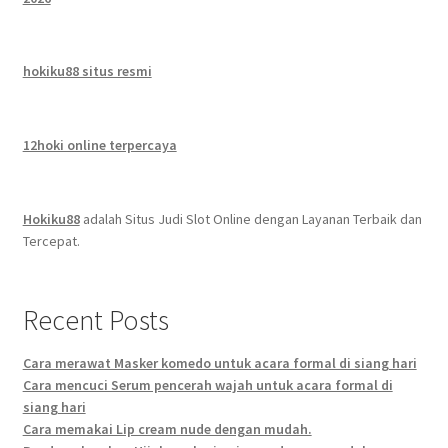
hokiku88 situs resmi
12hoki online terpercaya
Hokiku88
adalah Situs Judi Slot Online dengan Layanan Terbaik dan
Tercepat.
Recent Posts
Cara merawat Masker komedo untuk acara formal di siang hari
Cara mencuci Serum pencerah wajah untuk acara formal di
siang hari
Cara memakai Lip cream nude dengan mudah.