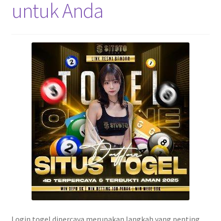
untuk Anda
Login togel dipercaya merupakan langkah yang penting