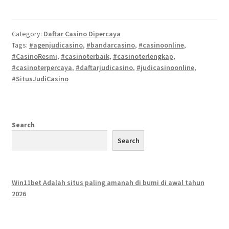
Category:
Daftar Casino Dipercaya
Tags:
#agenjudicasino
,
#bandarcasino
,
#casinoonline
,
#CasinoResmi
,
#casinoterbaik
,
#casinoterlengkap
,
#casinoterpercaya
,
#daftarjudicasino
,
#judicasinoonline
,
#SitusJudiCasino
Search
Search
Win11bet Adalah situs paling amanah di bumi di awal tahun
2026