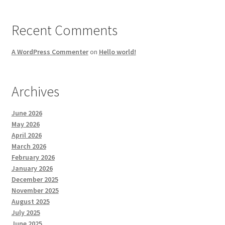
Recent Comments
A WordPress Commenter
on
Hello world!
Archives
June 2026
May 2026
April 2026
March 2026
February 2026
January 2026
December 2025
November 2025
August 2025
July 2025
June 2025