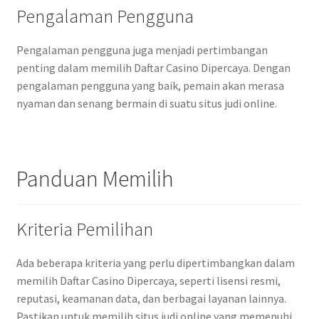
Pengalaman Pengguna
Pengalaman pengguna juga menjadi pertimbangan
penting dalam memilih Daftar Casino Dipercaya. Dengan
pengalaman pengguna yang baik, pemain akan merasa
nyaman dan senang bermain di suatu situs judi online.
Panduan Memilih
Kriteria Pemilihan
Ada beberapa kriteria yang perlu dipertimbangkan dalam
memilih Daftar Casino Dipercaya, seperti lisensi resmi,
reputasi, keamanan data, dan berbagai layanan lainnya.
Pastikan untuk memilih situs judi online yang memenuhi