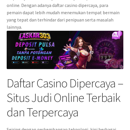
online. Dengan adanya daftar casino dipercaya, para
pemain dapat lebih mudah menemukan tempat bermain
yang tepat dan terhindar dari penipuan serta masalah
lainnya.
Daftar Casino Dipercaya –
Situs Judi Online Terbaik
dan Terpercaya
Seiring dengan perkembangan teknologi, kini berbagai