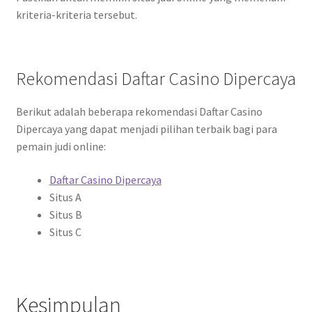
kriteria-kriteria tersebut.
Rekomendasi Daftar Casino Dipercaya
Berikut adalah beberapa rekomendasi Daftar Casino
Dipercaya yang dapat menjadi pilihan terbaik bagi para
pemain judi online:
Daftar Casino Dipercaya
Situs A
Situs B
Situs C
Kesimpulan