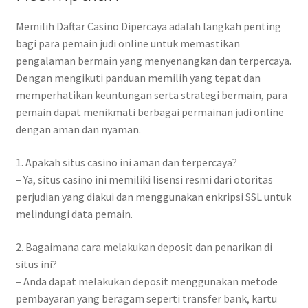
Memilih Daftar Casino Dipercaya adalah langkah penting
bagi para pemain judi online untuk memastikan
pengalaman bermain yang menyenangkan dan terpercaya.
Dengan mengikuti panduan memilih yang tepat dan
memperhatikan keuntungan serta strategi bermain, para
pemain dapat menikmati berbagai permainan judi online
dengan aman dan nyaman.
1. Apakah situs casino ini aman dan terpercaya?
– Ya, situs casino ini memiliki lisensi resmi dari otoritas
perjudian yang diakui dan menggunakan enkripsi SSL untuk
melindungi data pemain.
2. Bagaimana cara melakukan deposit dan penarikan di
situs ini?
– Anda dapat melakukan deposit menggunakan metode
pembayaran yang beragam seperti transfer bank, kartu