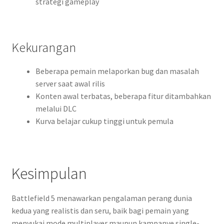
strategi gameplay
Kekurangan
Beberapa pemain melaporkan bug dan masalah
server saat awal rilis
Konten awal terbatas, beberapa fitur ditambahkan
melalui DLC
Kurva belajar cukup tinggi untuk pemula
Kesimpulan
Battlefield 5 menawarkan pengalaman perang dunia
kedua yang realistis dan seru, baik bagi pemain yang
menyukai mode multiplayer maupun kampanye single-