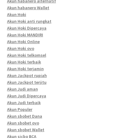
Akun habanero alternatif
Akun habanero Wallet
Akun Hoki
Akun Hoki anti rungkat
Akun Hoki Dipercaya
Akun Hoki MANDIRI
Akun Hoki Online
Akun Hoki ovo
Akun Hoki telkomsel
Akun Hoki terbaik
Akun Hoki terjamin
Akun Jackpot rupiah
Akun Jackpot terjitu
Akun Judi aman
Akun Judi Dipercaya
Akun Judi terbaik
Akun Populer
Akun sbobet Dana
Akun sbobet ovo
Akun sbobet Wallet
Akun sicbo BCA