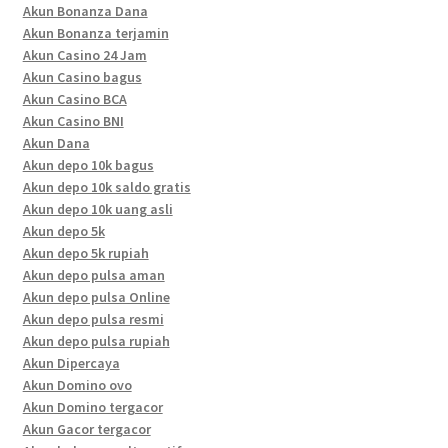
Akun Bonanza Dana
Akun Bonanza terjamin
Akun Casino 24 Jam
Akun Casino bagus
Akun Casino BCA
Akun Casino BNI
Akun Dana
Akun depo 10k bagus
Akun depo 10k saldo gratis
Akun depo 10k uang asli
Akun depo 5k
Akun depo 5k rupiah
Akun depo pulsa aman
Akun depo pulsa Online
Akun depo pulsa resmi
Akun depo pulsa rupiah
Akun Dipercaya
Akun Domino ovo
Akun Domino tergacor
Akun Gacor tergacor