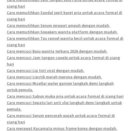
siang hari
Cara memutihkan Sandal jepit karet pria untuk acara formal di
siang hari
Cara memutihkan Serum jerawat ampuh dengan mudah.
Cara memutihkan Sneakers wanita platform dengan mudah.
Cara memutihkan Tas ransel wanita kecil untuk acara formal di
siang hari
Cara mencuci Baju wanita terbaru 2026 dengan mudah.
Cara mencuci Jam tangan couple untuk acara formal di siang
hari
Cara mencuci Lip tint viral dengan mudah.
Cara mencuci Lipstik merah merona dengan mudah.
Cara mencuci Micellar water garnier langkah demi langkah
untuk pemula.
Cara mencuci Sabun muka pria untuk acara formal di siang hari
Cara mencuci Sepatu lari anti slip langkah demi langkah untuk
pemula.
Cara mencuci Serum pencerah wajah untuk acara formal di
siang hari
Cara merawat Kacamata minus frame korea dengan mudah.