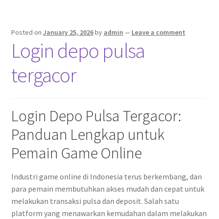
Posted on
January 25, 2026
by
admin
—
Leave a comment
Login depo pulsa
tergacor
Login Depo Pulsa Tergacor:
Panduan Lengkap untuk
Pemain Game Online
Industri game online di Indonesia terus berkembang, dan
para pemain membutuhkan akses mudah dan cepat untuk
melakukan transaksi pulsa dan deposit. Salah satu
platform yang menawarkan kemudahan dalam melakukan