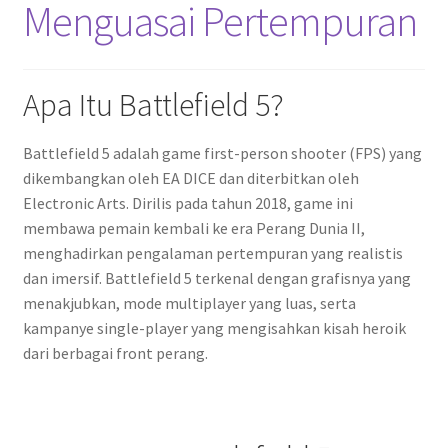
Menguasai Pertempuran
Apa Itu Battlefield 5?
Battlefield 5 adalah game first-person shooter (FPS) yang
dikembangkan oleh EA DICE dan diterbitkan oleh
Electronic Arts. Dirilis pada tahun 2018, game ini
membawa pemain kembali ke era Perang Dunia II,
menghadirkan pengalaman pertempuran yang realistis
dan imersif. Battlefield 5 terkenal dengan grafisnya yang
menakjubkan, mode multiplayer yang luas, serta
kampanye single-player yang mengisahkan kisah heroik
dari berbagai front perang.