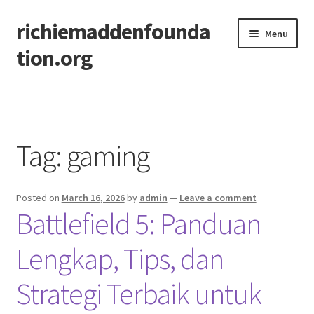
richiemaddenfounda
Skip
Skip
Menu
to
to
tion.org
navigation
content
Home
Tag:
gaming
Posted on
March 16, 2026
by
admin
—
Leave a comment
Battlefield 5: Panduan
Lengkap, Tips, dan
Strategi Terbaik untuk