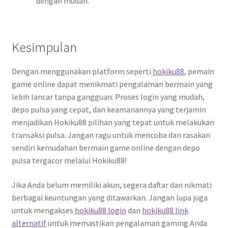
dengan mudah.
Kesimpulan
Dengan menggunakan platform seperti
hokiku88
, pemain
game online dapat menikmati pengalaman bermain yang
lebih lancar tanpa gangguan. Proses login yang mudah,
depo pulsa yang cepat, dan keamanannya yang terjamin
menjadikan Hokiku88 pilihan yang tepat untuk melakukan
transaksi pulsa. Jangan ragu untuk mencoba dan rasakan
sendiri kemudahan bermain game online dengan depo
pulsa tergacor melalui Hokiku88!
Jika Anda belum memiliki akun, segera daftar dan nikmati
berbagai keuntungan yang ditawarkan. Jangan lupa juga
untuk mengakses
hokiku88 login
dan
hokiku88 link
alternatif
untuk memastikan pengalaman gaming Anda