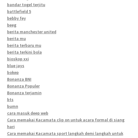
bandar togel terjitu
battlefield 5
bebby fey
beeg
berita manchester united
berita mu
berita terbaru mu
berita terkini bola
bioskop xxi
blue jays
bokep
Bonanza BNI
Bonanza Populer
Bonanza terjamin
bts
bumn
cara masuk deep web
Cara memakai Kacamata clip on untuk acara formal di siang
hari
Cara memakai Kacamata sport langkah demi langkah untuk