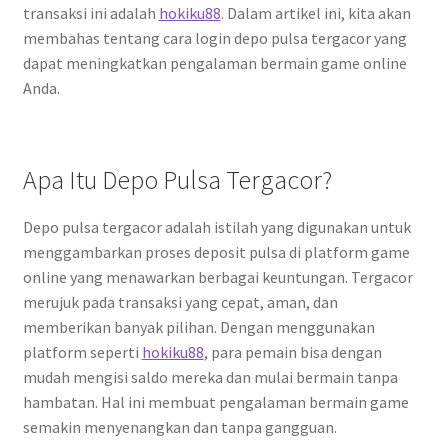
transaksi ini adalah
hokiku88
. Dalam artikel ini, kita akan
membahas tentang cara login depo pulsa tergacor yang
dapat meningkatkan pengalaman bermain game online
Anda.
Apa Itu Depo Pulsa Tergacor?
Depo pulsa tergacor adalah istilah yang digunakan untuk
menggambarkan proses deposit pulsa di platform game
online yang menawarkan berbagai keuntungan. Tergacor
merujuk pada transaksi yang cepat, aman, dan
memberikan banyak pilihan. Dengan menggunakan
platform seperti
hokiku88
, para pemain bisa dengan
mudah mengisi saldo mereka dan mulai bermain tanpa
hambatan. Hal ini membuat pengalaman bermain game
semakin menyenangkan dan tanpa gangguan.