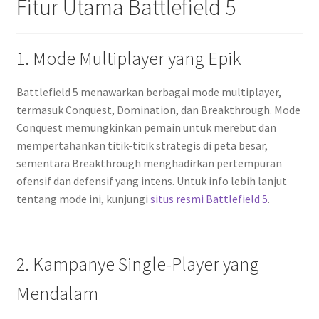
Fitur Utama Battlefield 5
1. Mode Multiplayer yang Epik
Battlefield 5 menawarkan berbagai mode multiplayer,
termasuk Conquest, Domination, dan Breakthrough. Mode
Conquest memungkinkan pemain untuk merebut dan
mempertahankan titik-titik strategis di peta besar,
sementara Breakthrough menghadirkan pertempuran
ofensif dan defensif yang intens. Untuk info lebih lanjut
tentang mode ini, kunjungi
situs resmi Battlefield 5
.
2. Kampanye Single-Player yang
Mendalam