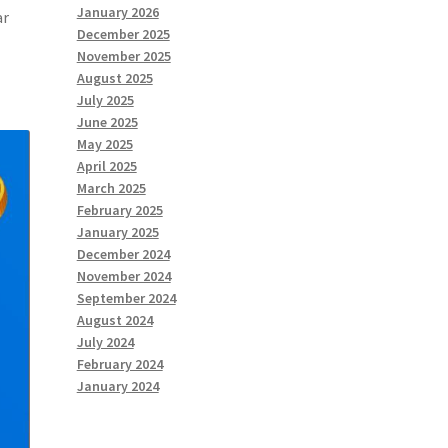
January 2026
ar
December 2025
November 2025
August 2025
July 2025
June 2025
May 2025
April 2025
March 2025
February 2025
January 2025
December 2024
November 2024
September 2024
August 2024
July 2024
February 2024
January 2024