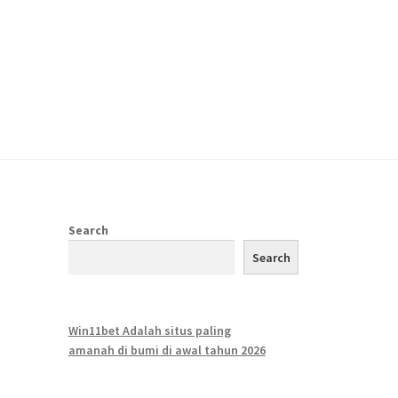
Search
Search
Win11bet Adalah situs paling
amanah di bumi di awal tahun 2026