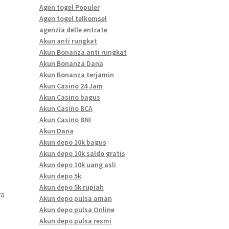
Agen togel Populer
Agen togel telkomsel
agenzia delle entrate
Akun anti rungkat
Akun Bonanza anti rungkat
Akun Bonanza Dana
Akun Bonanza terjamin
Akun Casino 24 Jam
Akun Casino bagus
Akun Casino BCA
Akun Casino BNI
Akun Dana
Akun depo 10k bagus
Akun depo 10k saldo gratis
Akun depo 10k uang asli
Akun depo 5k
Akun depo 5k rupiah
ya
Akun depo pulsa aman
Akun depo pulsa Online
Akun depo pulsa resmi