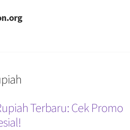
on.org
upiah
Rupiah Terbaru: Cek Promo
sial!