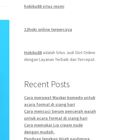
hokiku88 situs resmi
12hoki online terpercaya
Hokiku88
adalah Situs Judi Slot Online
dengan Layanan Terbaik dan Tercepat.
Recent Posts
Cara merawat Masker komedo untuk
acara formal di siang hari
Cara mencuci Serum pencerah wajah
untuk acara formal di siang hari
Cara memakai Lip cream nude
dengan mudah.
Panduan lengkap Hijab pashmina