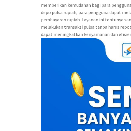
memberikan kemudahan bagi para pengguna d
depo pulsa rupiah, para pengguna dapat me
pembayaran rupiah. Layanan ini tentunya 
melakukan transaksi pulsa tanpa harus repo
dapat meningkatkan kenyamanan dan efisiens