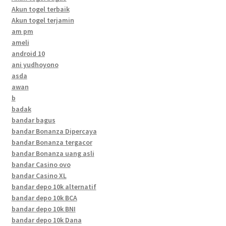
Akun togel terbaik
Akun togel terjamin
am pm
ameli
android 10
ani yudhoyono
asda
awan
b
badak
bandar bagus
bandar Bonanza Dipercaya
bandar Bonanza tergacor
bandar Bonanza uang asli
bandar Casino ovo
bandar Casino XL
bandar depo 10k alternatif
bandar depo 10k BCA
bandar depo 10k BNI
bandar depo 10k Dana