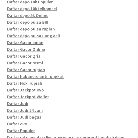
Daftar depo 10k Populer
Daftar depo 10k telkomsel
Daftar depo 5k Online
Daftar depo pulsa BRI
Daftar depo pulsa rupiah
Daftar depo pulsa uang asli
Daftar Gacor aman
Daftar Gacor Online
Daftar Gacor Qris
Daftar Gacor resmi
Daftar Gacor rupiah
Daftar habanero anti rungkat
Daftar Hoki rupiah
Daftar Jackpot ovo
Daftar Jackpot Wallet
Daftar Judi
Daftar Judi 24 Jam
Daftar Judi bagus
Daftar ovo
Daftar Populer
Daftar rekomendasi Eyebrow pencil waterproof langkah demi