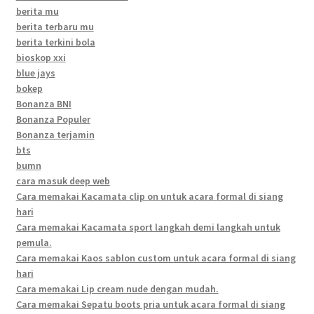
berita mu
berita terbaru mu
berita terkini bola
bioskop xxi
blue jays
bokep
Bonanza BNI
Bonanza Populer
Bonanza terjamin
bts
bumn
cara masuk deep web
Cara memakai Kacamata clip on untuk acara formal di siang
hari
Cara memakai Kacamata sport langkah demi langkah untuk
pemula.
Cara memakai Kaos sablon custom untuk acara formal di siang
hari
Cara memakai Lip cream nude dengan mudah.
Cara memakai Sepatu boots pria untuk acara formal di siang