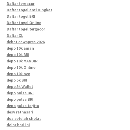
Daftar tergacor
Daftar togel anti rungkat
Daftar togel BRI
Daftar togel Online
Daftar togel tergacor
Daftar XL
debat cawapres 2026
depo 10k aman
depo 10k BRI
depo 10k MANDIRI
depo 10k Online
depo 10k ovo
depo 5k BRI
depo 5k Wallet
depo pulsa BNI
depo pulsa BRI
depo pulsa terjitu
desy ratnasari
doa setelah sholat
dolar hari ini