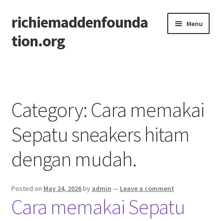
richiemaddenfounda
Skip
Skip
Menu
to
to
tion.org
navigation
content
Home
Category:
Cara memakai
Sepatu sneakers hitam
dengan mudah.
Posted on
May 24, 2026
by
admin
—
Leave a comment
Cara memakai Sepatu