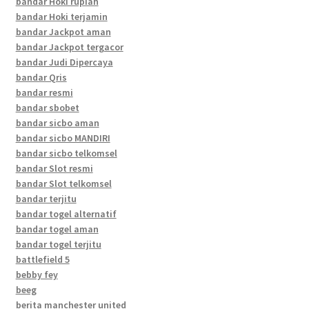
bandar Hoki rupiah
bandar Hoki terjamin
bandar Jackpot aman
bandar Jackpot tergacor
bandar Judi Dipercaya
bandar Qris
bandar resmi
bandar sbobet
bandar sicbo aman
bandar sicbo MANDIRI
bandar sicbo telkomsel
bandar Slot resmi
bandar Slot telkomsel
bandar terjitu
bandar togel alternatif
bandar togel aman
bandar togel terjitu
battlefield 5
bebby fey
beeg
berita manchester united