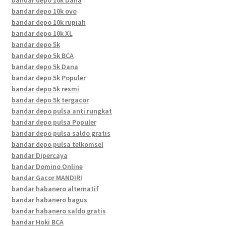
bandar depo 10k Dana
bandar depo 10k ovo
bandar depo 10k rupiah
bandar depo 10k XL
bandar depo 5k
bandar depo 5k BCA
bandar depo 5k Dana
bandar depo 5k Populer
bandar depo 5k resmi
bandar depo 5k tergacor
bandar depo pulsa anti rungkat
bandar depo pulsa Populer
bandar depo pulsa saldo gratis
bandar depo pulsa telkomsel
bandar Dipercaya
bandar Domino Online
bandar Gacor MANDIRI
bandar habanero alternatif
bandar habanero bagus
bandar habanero saldo gratis
bandar Hoki BCA