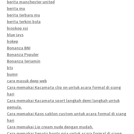
berita manchester united
berita mu
berita terbaru mu
berita terkini bola
bioskop xxi
blue jays
bokep
Bonanza BNI
Bonanza Populer
Bonanza terjamin
bts
bumn
cara masuk deep web
Cara memakai Kacamata clip on untuk acara formal di siang
hari
Cara memakai Kacamata sport langkah demi langkah untuk
pemula.
Cara memakai Kaos sablon custom untuk acara formal di siang
hari
Cara memakai Lip cream nude dengan mudah.
Cara memakai Sepatu boots pria untuk acara formal di siang