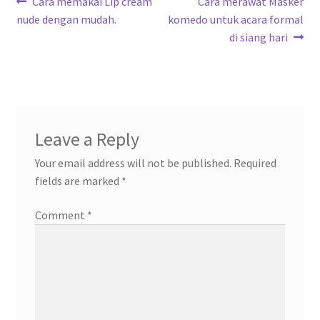
Post
Previous
Next
Cara memakai Lip cream
Cara merawat Masker
post:
post:
nude dengan mudah.
komedo untuk acara formal
navigation
di siang hari
Leave a Reply
Your email address will not be published.
Required
fields are marked
*
Comment
*