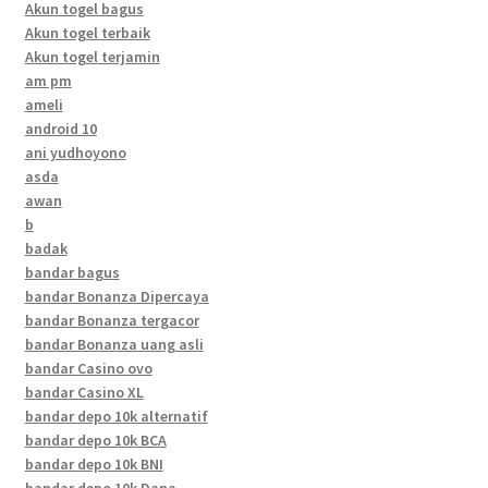
Akun togel bagus
Akun togel terbaik
Akun togel terjamin
am pm
ameli
android 10
ani yudhoyono
asda
awan
b
badak
bandar bagus
bandar Bonanza Dipercaya
bandar Bonanza tergacor
bandar Bonanza uang asli
bandar Casino ovo
bandar Casino XL
bandar depo 10k alternatif
bandar depo 10k BCA
bandar depo 10k BNI