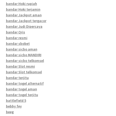
bandar Hoki rupiah
bandar Hoki terjamin
bandar Jackpot aman
bandar Jackpot tergacor
bandar Judi Dipercaya
bandar Qris
bandar resmi
bandar sbobet
bandar sicbo aman
bandar sicbo MANDIRI
bandar sicbo telkomsel
bandar Slot resmi
bandar Slot telkomsel
bandar terjitu
bandar togel alternatif
bandar togel aman
bandar togel terjitu
battlefield 5
bebby fey
beeg