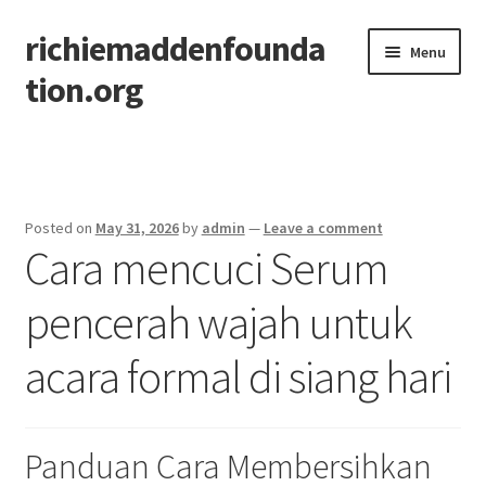
richiemaddenfounda
Skip
Skip
Menu
to
to
tion.org
navigation
content
Home
Posted on
May 31, 2026
by
admin
—
Leave a comment
Cara mencuci Serum
pencerah wajah untuk
acara formal di siang hari
Panduan Cara Membersihkan