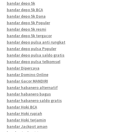
bandar depo 5k
bandar depo 5k BCA
bandar depo 5k Dana
bandar depo 5k Populer
bandar depo 5k resmi
bandar depo 5k tergacor
bandar depo pulsa anti rungkat
bandar depo pulsa Populer
bandar depo pulsa saldo gratis
bandar depo pulsa telkomsel
bandar Dipercaya
bandar Domino Online
bandar Gacor MANDIRI
bandar habanero alternatif
bandar habanero bagus
bandar habanero saldo gratis
bandar Hoki BCA
bandar Hoki rupiah
bandar Hoki terjamin
bandar Jackpot aman