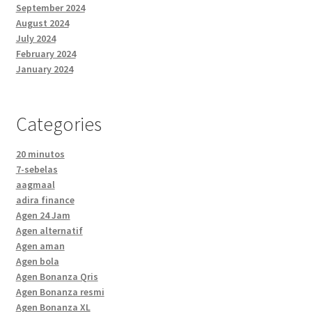
September 2024
August 2024
July 2024
February 2024
January 2024
Categories
20 minutos
7-sebelas
aagmaal
adira finance
Agen 24 Jam
Agen alternatif
Agen aman
Agen bola
Agen Bonanza Qris
Agen Bonanza resmi
Agen Bonanza XL