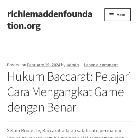
richiemaddenfounda
Skip
Skip
Menu
to
to
tion.org
navigation
content
Home
system
Posted on
February 19, 2024
by
admin
—
Leave a comment
Hukum Baccarat: Pelajari
Cara Mengangkat Game
dengan Benar
Selain Roulette, Baccarat adalah salah satu permainan