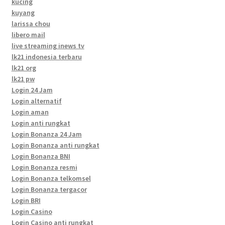
kucing
kuyang
larissa chou
libero mail
live streaming inews tv
lk21 indonesia terbaru
lk21 org
lk21 pw
Login 24 Jam
Login alternatif
Login aman
Login anti rungkat
Login Bonanza 24 Jam
Login Bonanza anti rungkat
Login Bonanza BNI
Login Bonanza resmi
Login Bonanza telkomsel
Login Bonanza tergacor
Login BRI
Login Casino
Login Casino anti rungkat