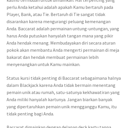
kasino termudah untuk dimainkan. Hal terpenting yang
perlu Anda ketahui adalah apakah Kamu bertaruh pada
Player, Bank, atau Tie. Bertaruh di Tie sangat tidak
disarankan karena mengurangi peluang kemenangan
Anda. Baccarat adalah permainan untung-untungan, yang
harus Anda putuskan hanyalah tangan mana yang pikir
Anda hendak menang. Membudayakan diri secara aturan
pokok akan membantu Anda mengerti permainan di meja
bakarat dan hendak membuat permainan lebih
menyenangkan untuk Kamu mainkan.
Status kursi tidak penting di Baccarat sebagaimana halnya
dalam Blackjack karena Anda tidak bermain menentang
pemain unik atau rumah, satu-satunya kekhawatiran yang
Anda miliki hanyalah kartunya. Jangan biarkan banyak
yang dipertaruhkan pemain unik mengganggu Kamu, itu
tidak penting bagi Anda.
Baccarat dimainkan dengan delapan deck kartu tanpa