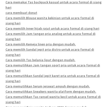
Cara memakai Tas backpack kasual untuk acara formal di siang
hari
cara membuat donat
Cara memilih Blouse wanita kekinian untuk acara formal di
siang hari
Cara memilih Inner hijab rajut untuk acara formal di siang hari
Cara memilih Jam tangan pria analog untuk acara formal di
siang hari
Cara memilih Kemeja linen pria dengan mudah.
Cara memilih Sandal jepit pria distro untuk acara formal di
siang hari
Cara memilih Tas belanja lipat dengan mudah.
Cara memutihkan Jam tangan sport pria untuk acara formal di
siang hari
Cara memutihkan Sandal jepit karet pria untuk acara formal di
siang hari
Cara memutihkan Serum jerawat ampuh dengan mudah.
Cara memutihkan Sneakers wanita platform dengan mudah.
Cara memutihkan Tas ransel wanita kecil untuk acara formal di
siang hari