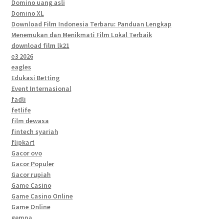
Domino uang asli
Domino XL
Download Film Indonesia Terbaru: Panduan Lengkap
Menemukan dan Menikmati Film Lokal Terbaik
download film lk21
e3 2026
eagles
Edukasi Betting
Event Internasional
fadli
fetlife
film dewasa
fintech syariah
flipkart
Gacor ovo
Gacor Populer
Gacor rupiah
Game Casino
Game Casino Online
Game Online
gempa