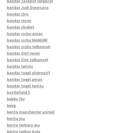
bandar Jackpot tergacor
bandar Judi Dipercaya
bandar Qris
bandar resmi
bandar sbobet
bandar sicbo aman
bandar sicbo MANDIRI
bandar sicbo telkomsel
bandar Slot resmi
bandar Slot telkomsel
bandar terjitu
bandar togel alternatif
bandar togel aman
bandar togel terjitu
battlefield 5
bebby fey
beeg
berita manchester united
berita mu
berita terbaru mu
berita terkini bola