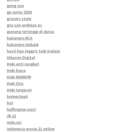
gong yoo
gp qatar 2026
grocery store
gta san andreas pc
gunung tertinggi di dunia
habanero BCA
habanero terbaik
hasil liga inggris tadi malam
Hiburan Digital
Hoki anti rungkat
Hoki Dana
Hoki MANDIRI
Hoki Qris
Hoki tergacor
homestead
hot
huffington post
ilk 21
indo.xxi
indonesia movie 21 online