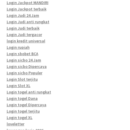
Login Jackpot MANDIRI
Login Jackpot terbaik
Login Judi 24 Jam
Login Judi anti rungkat
Login Judi terbaik
Login Judi tergacor
login kredit universal
Login rupiah
Login sbobet BCA
Login sicbo 24 Jam
Login sicbo Dipercaya
Login sicbo Populer
Login Slot terjitu
Login Slot XL
Login togel anti rungkat
Login togel Dana
Login togel Dipercaya
Login togel terjitu
Login togel XL
loveletter