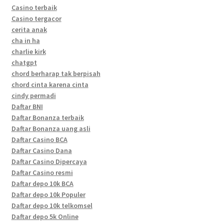
Casino terbaik
Casino tergacor
cerita anak
cha in ha
charlie kirk
chatgpt
chord berharap tak berpisah
chord cinta karena cinta
cindy permadi
Daftar BNI
Daftar Bonanza terbaik
Daftar Bonanza uang asli
Daftar Casino BCA
Daftar Casino Dana
Daftar Casino Dipercaya
Daftar Casino resmi
Daftar depo 10k BCA
Daftar depo 10k Populer
Daftar depo 10k telkomsel
Daftar depo 5k Online