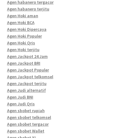
Agen habanero tergacor
Agen habanero terjitu
Agen Hoki aman
Agen Hoki BCA
Agen Hoki Dipercaya
Agen Hoki Populer
Agen Hoki Qris
Agen Hoki terjitu
Agen Jackpot 24 Jam
Agen Jackpot BRI
Agen Jackpot Populer
Agen Jackpot telkomsel
Agen Jackpot terjitu
Agen Judi alternatif
Agen Judi BNI
Agen Judi Qris
Agen sbobet rupiah
Agen sbobet telkomsel
Agen sbobet tergacor
Agen sbobet Wallet
Agen sbobet XL