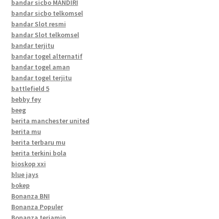
bandar sicbo MANDIRI
bandar sicbo telkomsel
bandar Slot resmi
bandar Slot telkomsel
bandar terjitu
bandar togel alternatif
bandar togel aman
bandar togel terjitu
battlefield 5
bebby fey
beeg
berita manchester united
berita mu
berita terbaru mu
berita terkini bola
bioskop xxi
blue jays
bokep
Bonanza BNI
Bonanza Populer
Bonanza terjamin