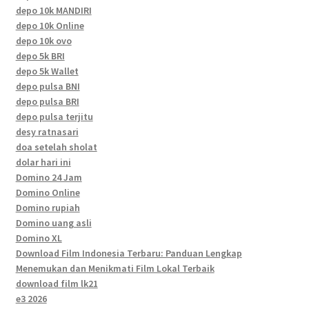
depo 10k MANDIRI
depo 10k Online
depo 10k ovo
depo 5k BRI
depo 5k Wallet
depo pulsa BNI
depo pulsa BRI
depo pulsa terjitu
desy ratnasari
doa setelah sholat
dolar hari ini
Domino 24 Jam
Domino Online
Domino rupiah
Domino uang asli
Domino XL
Download Film Indonesia Terbaru: Panduan Lengkap
Menemukan dan Menikmati Film Lokal Terbaik
download film lk21
e3 2026