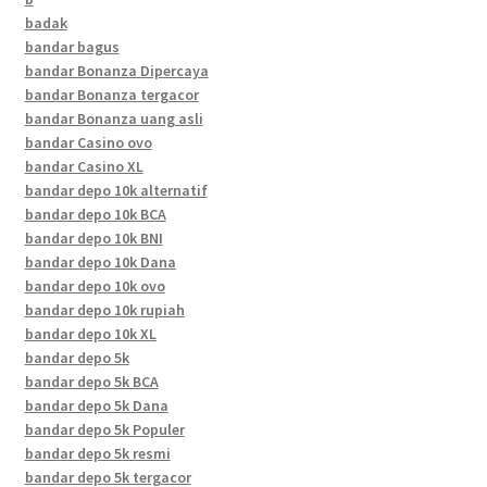
badak
bandar bagus
bandar Bonanza Dipercaya
bandar Bonanza tergacor
bandar Bonanza uang asli
bandar Casino ovo
bandar Casino XL
bandar depo 10k alternatif
bandar depo 10k BCA
bandar depo 10k BNI
bandar depo 10k Dana
bandar depo 10k ovo
bandar depo 10k rupiah
bandar depo 10k XL
bandar depo 5k
bandar depo 5k BCA
bandar depo 5k Dana
bandar depo 5k Populer
bandar depo 5k resmi
bandar depo 5k tergacor