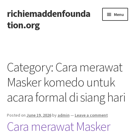
richiemaddenfounda
Skip
Skip
Menu
to
to
tion.org
navigation
content
Home
Category:
Cara merawat
Masker komedo untuk
acara formal di siang hari
Posted on
June 19, 2026
by
admin
—
Leave a comment
Cara merawat Masker