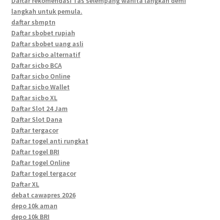
Daftar rekomendasi Tas selempang wanita langkah demi
langkah untuk pemula.
daftar sbmptn
Daftar sbobet rupiah
Daftar sbobet uang asli
Daftar sicbo alternatif
Daftar sicbo BCA
Daftar sicbo Online
Daftar sicbo Wallet
Daftar sicbo XL
Daftar Slot 24 Jam
Daftar Slot Dana
Daftar tergacor
Daftar togel anti rungkat
Daftar togel BRI
Daftar togel Online
Daftar togel tergacor
Daftar XL
debat cawapres 2026
depo 10k aman
depo 10k BRI