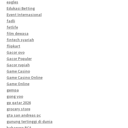
eagles
Edukasi Betting
Event Internasional
fadli
fetlife
film dewasa
fintech syariah
flipkart
Gacor ovo
Gacor Populer
Gacor rupiah
Game Casino
Game Casino Online
Game Online
gempa
gong yoo
gp qatar 2026
grocery store
gta san andreas pc
gunung tertinggi di dunia
habanero BCA