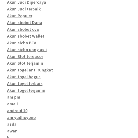
Akun Judi Dipercaya
Akun Judi terbaik
Akun Populer
Akun sbobet Dana
Akun sbobet ovo
Akun sbobet Wallet
Akun sicbo BCA
Akun sicbo uang asli
Akun Slot tergacor
Akun Slot terjamin
Akun togel anti rungkat
Akun togel bagus
Akun togel terbaik
Akun togel terjamin
am pm
ameli
android 10
ani yudhoyono
asda
awan
b