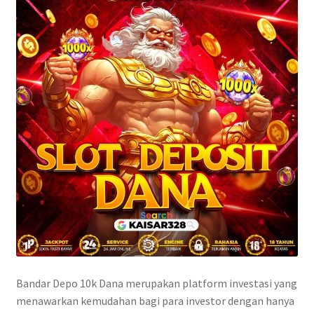
Bandar Depo 10k Dana merupakan platform investasi yang
menawarkan kemudahan bagi para investor dengan hanya