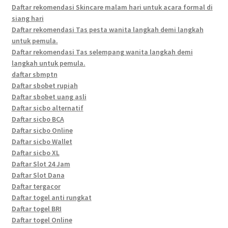
Daftar rekomendasi Skincare malam hari untuk acara formal di
siang hari
Daftar rekomendasi Tas pesta wanita langkah demi langkah
untuk pemula.
Daftar rekomendasi Tas selempang wanita langkah demi
langkah untuk pemula.
daftar sbmptn
Daftar sbobet rupiah
Daftar sbobet uang asli
Daftar sicbo alternatif
Daftar sicbo BCA
Daftar sicbo Online
Daftar sicbo Wallet
Daftar sicbo XL
Daftar Slot 24 Jam
Daftar Slot Dana
Daftar tergacor
Daftar togel anti rungkat
Daftar togel BRI
Daftar togel Online