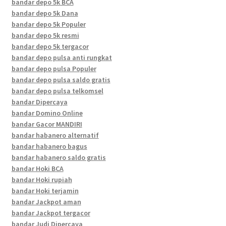
bandar depo 5k BCA
bandar depo 5k Dana
bandar depo 5k Populer
bandar depo 5k resmi
bandar depo 5k tergacor
bandar depo pulsa anti rungkat
bandar depo pulsa Populer
bandar depo pulsa saldo gratis
bandar depo pulsa telkomsel
bandar Dipercaya
bandar Domino Online
bandar Gacor MANDIRI
bandar habanero alternatif
bandar habanero bagus
bandar habanero saldo gratis
bandar Hoki BCA
bandar Hoki rupiah
bandar Hoki terjamin
bandar Jackpot aman
bandar Jackpot tergacor
bandar Judi Dipercaya