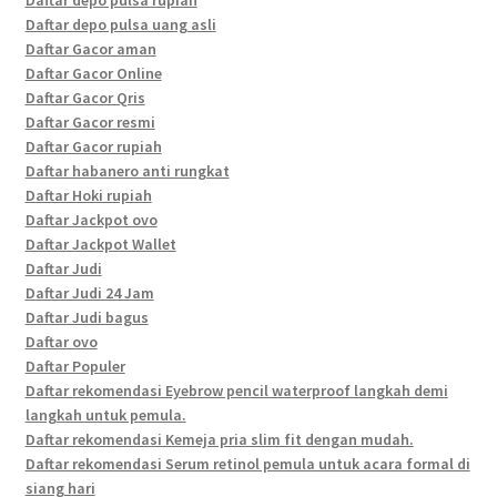
Daftar depo pulsa uang asli
Daftar Gacor aman
Daftar Gacor Online
Daftar Gacor Qris
Daftar Gacor resmi
Daftar Gacor rupiah
Daftar habanero anti rungkat
Daftar Hoki rupiah
Daftar Jackpot ovo
Daftar Jackpot Wallet
Daftar Judi
Daftar Judi 24 Jam
Daftar Judi bagus
Daftar ovo
Daftar Populer
Daftar rekomendasi Eyebrow pencil waterproof langkah demi
langkah untuk pemula.
Daftar rekomendasi Kemeja pria slim fit dengan mudah.
Daftar rekomendasi Serum retinol pemula untuk acara formal di
siang hari