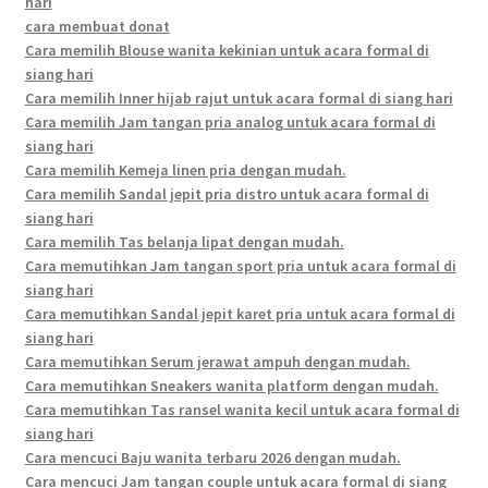
hari
cara membuat donat
Cara memilih Blouse wanita kekinian untuk acara formal di
siang hari
Cara memilih Inner hijab rajut untuk acara formal di siang hari
Cara memilih Jam tangan pria analog untuk acara formal di
siang hari
Cara memilih Kemeja linen pria dengan mudah.
Cara memilih Sandal jepit pria distro untuk acara formal di
siang hari
Cara memilih Tas belanja lipat dengan mudah.
Cara memutihkan Jam tangan sport pria untuk acara formal di
siang hari
Cara memutihkan Sandal jepit karet pria untuk acara formal di
siang hari
Cara memutihkan Serum jerawat ampuh dengan mudah.
Cara memutihkan Sneakers wanita platform dengan mudah.
Cara memutihkan Tas ransel wanita kecil untuk acara formal di
siang hari
Cara mencuci Baju wanita terbaru 2026 dengan mudah.
Cara mencuci Jam tangan couple untuk acara formal di siang