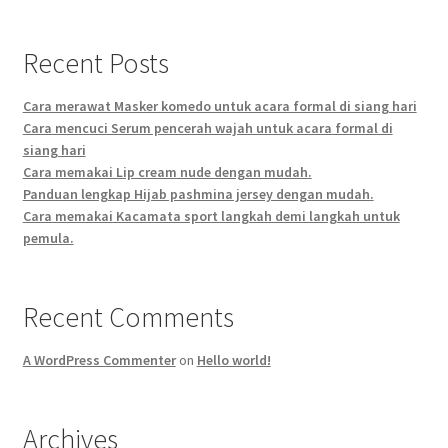
Recent Posts
Cara merawat Masker komedo untuk acara formal di siang hari
Cara mencuci Serum pencerah wajah untuk acara formal di
siang hari
Cara memakai Lip cream nude dengan mudah.
Panduan lengkap Hijab pashmina jersey dengan mudah.
Cara memakai Kacamata sport langkah demi langkah untuk
pemula.
Recent Comments
A WordPress Commenter
on
Hello world!
Archives