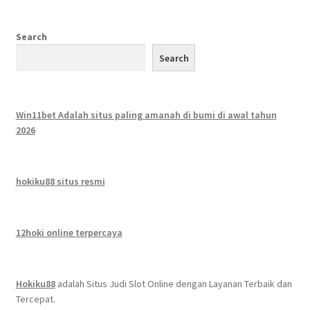
Search
Search
Win11bet Adalah situs paling amanah di bumi di awal tahun
2026
hokiku88 situs resmi
12hoki online terpercaya
Hokiku88
adalah Situs Judi Slot Online dengan Layanan Terbaik dan
Tercepat.