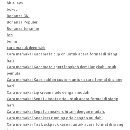
blue jays
bokep
Bonanza BNI
Bonanza Populer
Bonanza terjamin
bts
bumn
cara masuk deep web
Cara memakai Kacamata clip on untuk acara formal di siang
hari
Cara memakai Kacamata sport langkah demi langkah untuk
pemula.
Cara memakai Kaos sablon custom untuk acara formal di siang
hari
Cara memakai Lip cream nude dengan mudah.
Cara memakai Sepatu boots pria untuk acara formal di siang
hari
Cara memakai Sepatu sneakers hitam dengan mudah.
Cara memakai Sneakers running pria dengan mudah.
Cara memakai Tas backpack kasual untuk acara formal di siang