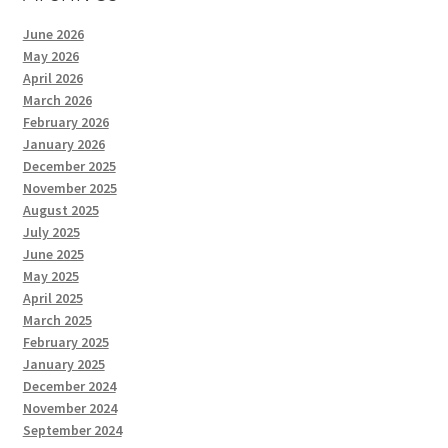
June 2026
May 2026
April 2026
March 2026
February 2026
January 2026
December 2025
November 2025
August 2025
July 2025
June 2025
May 2025
April 2025
March 2025
February 2025
January 2025
December 2024
November 2024
September 2024