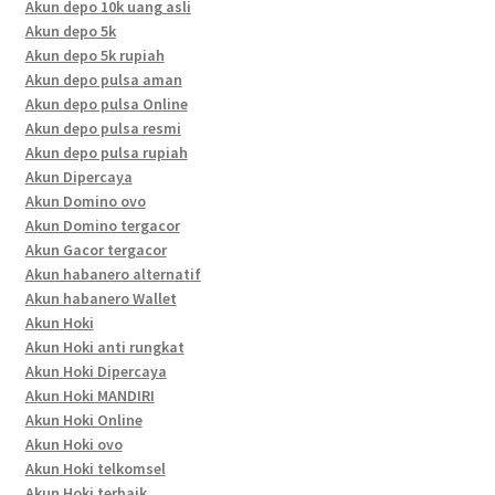
Akun depo 10k uang asli
Akun depo 5k
Akun depo 5k rupiah
Akun depo pulsa aman
Akun depo pulsa Online
Akun depo pulsa resmi
Akun depo pulsa rupiah
Akun Dipercaya
Akun Domino ovo
Akun Domino tergacor
Akun Gacor tergacor
Akun habanero alternatif
Akun habanero Wallet
Akun Hoki
Akun Hoki anti rungkat
Akun Hoki Dipercaya
Akun Hoki MANDIRI
Akun Hoki Online
Akun Hoki ovo
Akun Hoki telkomsel
Akun Hoki terbaik