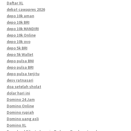
Daftar XL
debat cawapres 2026
depo 10k aman
depo 10k BRI
depo 10k MANDIRI
depo 10k Online
depo 10k ovo
depo 5k BRI
depo 5k Wallet
depo pulsa BNI
depo pulsa BRI
depo pulsa terjitu
desy ratnasari
doa setelah sholat
dolar hari ini
Domino 24 Jam
Domino Online
Domino rupiah
Domino uang asli
Domino XL