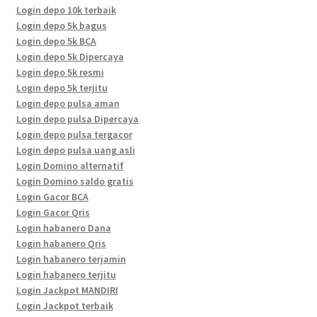
Login depo 10k terbaik
Login depo 5k bagus
Login depo 5k BCA
Login depo 5k Dipercaya
Login depo 5k resmi
Login depo 5k terjitu
Login depo pulsa aman
Login depo pulsa Dipercaya
Login depo pulsa tergacor
Login depo pulsa uang asli
Login Domino alternatif
Login Domino saldo gratis
Login Gacor BCA
Login Gacor Qris
Login habanero Dana
Login habanero Qris
Login habanero terjamin
Login habanero terjitu
Login Jackpot MANDIRI
Login Jackpot terbaik