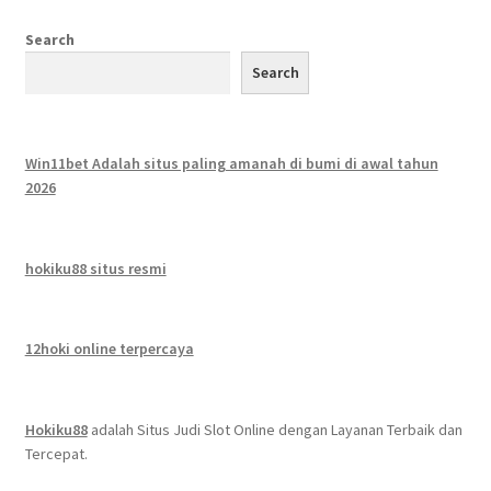
Search
Search
Win11bet Adalah situs paling amanah di bumi di awal tahun
2026
hokiku88 situs resmi
12hoki online terpercaya
Hokiku88
adalah Situs Judi Slot Online dengan Layanan Terbaik dan
Tercepat.