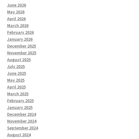
June 2026
May 2026
April 2026
March 2026
February 2026
January 2026
December 2025
November 2025
August 2025
July 2025
June 2025
May 2025
April 2025
March 2025
February 2025
January 2025
December 2024
November 2024
September 2024
August 2024