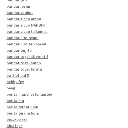
bandar Qris
bandar resmi
bandar sbobet
bandar sicbo aman
bandar sicbo MANDIRI
bandar sicbo telkomsel
bandar Slot resmi
bandar Slot telkomsel
bandar terjitu
bandar togel alternatif
bandar togel aman
bandar togel terjitu
battlefield 5
bebby fey
beeg
berita manchester united
berita mu
berita terbaru mu
berita terkini bola
bioskop xxi
blue jays