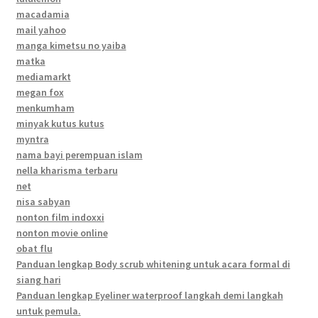
macadamia
mail yahoo
manga kimetsu no yaiba
matka
mediamarkt
megan fox
menkumham
minyak kutus kutus
myntra
nama bayi perempuan islam
nella kharisma terbaru
net
nisa sabyan
nonton film indoxxi
nonton movie online
obat flu
Panduan lengkap Body scrub whitening untuk acara formal di
siang hari
Panduan lengkap Eyeliner waterproof langkah demi langkah
untuk pemula.