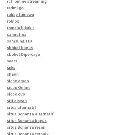
rcti online streaming
redmi go
robby tumewu
roblox
romelu lukaku
salmafina
samsung s10
sbobet bagus
sbobet Dipercaya
sears
seks
shaun
sicbo aman
sicbo Online
sicbo ovo
siti aisyah
situs alternatif
situs Bonanza alternatif
situs Bonanza bagus
situs Bonanza resmi
situs Bonanza terbaik