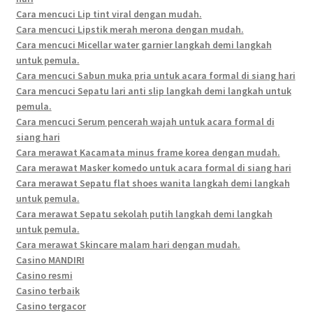
Cara mencuci Lip tint viral dengan mudah.
Cara mencuci Lipstik merah merona dengan mudah.
Cara mencuci Micellar water garnier langkah demi langkah
untuk pemula.
Cara mencuci Sabun muka pria untuk acara formal di siang hari
Cara mencuci Sepatu lari anti slip langkah demi langkah untuk
pemula.
Cara mencuci Serum pencerah wajah untuk acara formal di
siang hari
Cara merawat Kacamata minus frame korea dengan mudah.
Cara merawat Masker komedo untuk acara formal di siang hari
Cara merawat Sepatu flat shoes wanita langkah demi langkah
untuk pemula.
Cara merawat Sepatu sekolah putih langkah demi langkah
untuk pemula.
Cara merawat Skincare malam hari dengan mudah.
Casino MANDIRI
Casino resmi
Casino terbaik
Casino tergacor