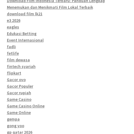
Download Film Indonesia Terbaru: Panduan Lengkap
Menemukan dan Menikmati Film Lokal Terbaik
download film lk21
e3 2026
eagles
Edukasi Betting
Event Internasional
fadli
fetlife
film dewasa
fintech syariah
flipkart
Gacor ovo
Gacor Populer
Gacor rupiah
Game Casino
Game Casino Online
Game Online
gempa
gong yoo
gp qatar 2026