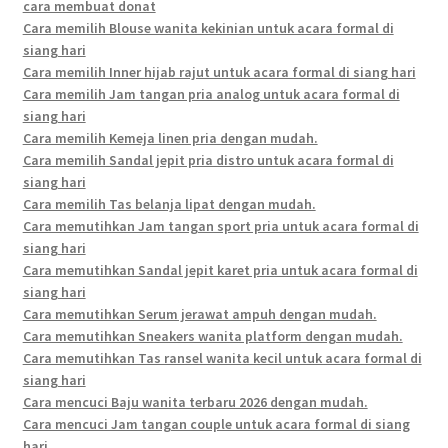
cara membuat donat
Cara memilih Blouse wanita kekinian untuk acara formal di
siang hari
Cara memilih Inner hijab rajut untuk acara formal di siang hari
Cara memilih Jam tangan pria analog untuk acara formal di
siang hari
Cara memilih Kemeja linen pria dengan mudah.
Cara memilih Sandal jepit pria distro untuk acara formal di
siang hari
Cara memilih Tas belanja lipat dengan mudah.
Cara memutihkan Jam tangan sport pria untuk acara formal di
siang hari
Cara memutihkan Sandal jepit karet pria untuk acara formal di
siang hari
Cara memutihkan Serum jerawat ampuh dengan mudah.
Cara memutihkan Sneakers wanita platform dengan mudah.
Cara memutihkan Tas ransel wanita kecil untuk acara formal di
siang hari
Cara mencuci Baju wanita terbaru 2026 dengan mudah.
Cara mencuci Jam tangan couple untuk acara formal di siang
hari