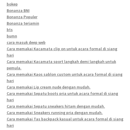
bokep
Bonanza BNI
Bonanza Populer
Bonanza terjamin
bts
bumn
cara masuk deep web
Cara memakai Kacamata clip on untuk acara formal di siang
hari
Cara memakai Kacamata sport langkah demi langkah untuk
pemula.
Cara memakai Kaos sablon custom untuk acara formal di siang
hari
Cara memakai Lip cream nude dengan mudah.
Cara memakai Sepatu boots pria untuk acara formal di siang
hari
Cara memakai Sepatu sneakers hitam dengan mudah.
Cara memakai Sneakers running pria dengan mudah.
Cara memakai Tas backpack kasual untuk acara formal di siang
hari