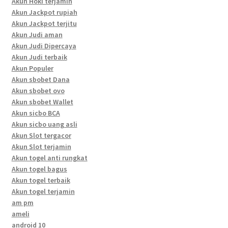
Akun Hoki terjamin
Akun Jackpot rupiah
Akun Jackpot terjitu
Akun Judi aman
Akun Judi Dipercaya
Akun Judi terbaik
Akun Populer
Akun sbobet Dana
Akun sbobet ovo
Akun sbobet Wallet
Akun sicbo BCA
Akun sicbo uang asli
Akun Slot tergacor
Akun Slot terjamin
Akun togel anti rungkat
Akun togel bagus
Akun togel terbaik
Akun togel terjamin
am pm
ameli
android 10