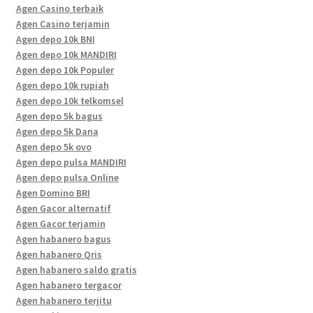
Agen Casino terbaik
Agen Casino terjamin
Agen depo 10k BNI
Agen depo 10k MANDIRI
Agen depo 10k Populer
Agen depo 10k rupiah
Agen depo 10k telkomsel
Agen depo 5k bagus
Agen depo 5k Dana
Agen depo 5k ovo
Agen depo pulsa MANDIRI
Agen depo pulsa Online
Agen Domino BRI
Agen Gacor alternatif
Agen Gacor terjamin
Agen habanero bagus
Agen habanero Qris
Agen habanero saldo gratis
Agen habanero tergacor
Agen habanero terjitu