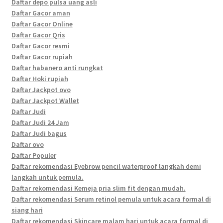
Daftar depo pulsa uang asli
Daftar Gacor aman
Daftar Gacor Online
Daftar Gacor Qris
Daftar Gacor resmi
Daftar Gacor rupiah
Daftar habanero anti rungkat
Daftar Hoki rupiah
Daftar Jackpot ovo
Daftar Jackpot Wallet
Daftar Judi
Daftar Judi 24 Jam
Daftar Judi bagus
Daftar ovo
Daftar Populer
Daftar rekomendasi Eyebrow pencil waterproof langkah demi
langkah untuk pemula.
Daftar rekomendasi Kemeja pria slim fit dengan mudah.
Daftar rekomendasi Serum retinol pemula untuk acara formal di
siang hari
Daftar rekomendasi Skincare malam hari untuk acara formal di