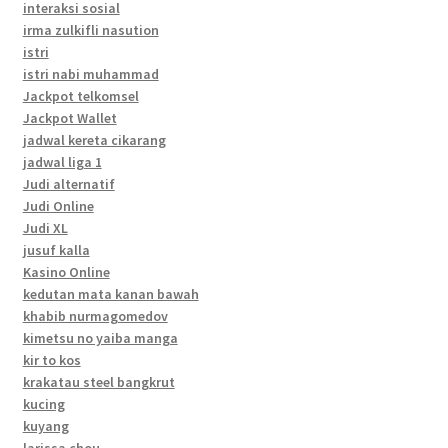
interaksi sosial
irma zulkifli nasution
istri
istri nabi muhammad
Jackpot telkomsel
Jackpot Wallet
jadwal kereta cikarang
jadwal liga 1
Judi alternatif
Judi Online
Judi XL
jusuf kalla
Kasino Online
kedutan mata kanan bawah
khabib nurmagomedov
kimetsu no yaiba manga
kir to kos
krakatau steel bangkrut
kucing
kuyang