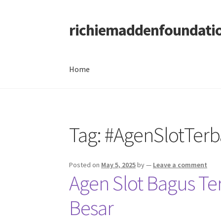
richiemaddenfoundati
Skip
Skip
to
to
navigation
content
Home
Home
Tag:
#AgenSlotTerb
Posted on
May 5, 2025
by
—
Leave a comment
Agen Slot Bagus T
Besar