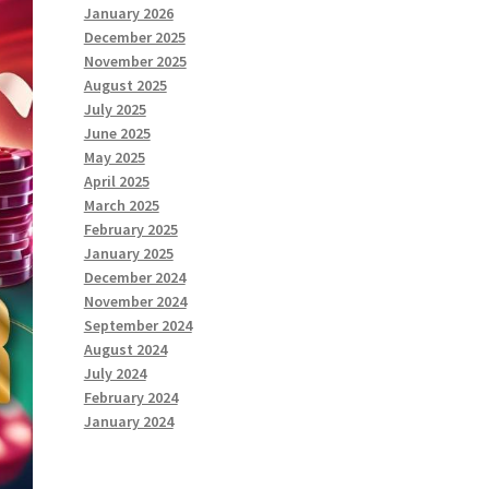
January 2026
December 2025
November 2025
August 2025
July 2025
June 2025
May 2025
April 2025
March 2025
February 2025
January 2025
December 2024
November 2024
September 2024
August 2024
July 2024
February 2024
January 2024