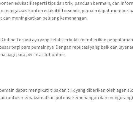
onten edukatif seperti tips dan trik, panduan bermain, dan infor
ngan mengakses konten edukatif tersebut, pemain dapat memperlu
ot dan meningkatkan peluang kemenangan.
lot Online Terpercaya yang telah terbukti memberikan pengalama
ar bagi para pemainnya. Dengan reputasi yang baik dan layana
ma bagi para pecinta slot online.
ain dapat mengikuti tips dan trik yang diberikan oleh agen sl
pemain untuk memaksimalkan potensi kemenangan dan mengurang