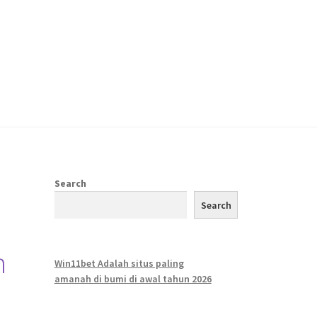
Search
Search
n
Win11bet Adalah situs paling
amanah di bumi di awal tahun 2026