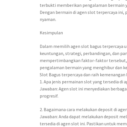
terbukti memberikan pengalaman bermain 
Dengan bermain di agen slot terpercaya ini
nyaman.
Kesimpulan
Dalam memilih agen slot bagus terpercaya 
keuntungan, strategi, perbandingan, dan pa
mempertimbangkan faktor-faktor tersebut, 
pengalaman bermain yang menghibur dan ke
Slot Bagus terpercaya dan raih kemenangan 
1. Apa jenis permainan slot yang tersedia di a
Jawaban: Agen slot ini menyediakan berbagai j
progresif.
2. Bagaimana cara melakukan deposit di agen 
Jawaban: Anda dapat melakukan deposit melal
tersedia di agen slot ini. Pastikan untuk 