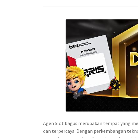
Agen Slot bagus merupakan tempat yang men
dan terpercaya. Dengan perkembangan teknolo