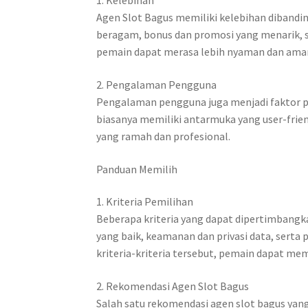
1. Kelebihan
Agen Slot Bagus memiliki kelebihan dibandin
beragam, bonus dan promosi yang menarik, s
pemain dapat merasa lebih nyaman dan aman
2. Pengalaman Pengguna
Pengalaman pengguna juga menjadi faktor p
biasanya memiliki antarmuka yang user-frien
yang ramah dan profesional.
Panduan Memilih
1. Kriteria Pemilihan
Beberapa kriteria yang dapat dipertimbangka
yang baik, keamanan dan privasi data, ser
kriteria-kriteria tersebut, pemain dapat me
2. Rekomendasi Agen Slot Bagus
Salah satu rekomendasi agen slot bagus yang