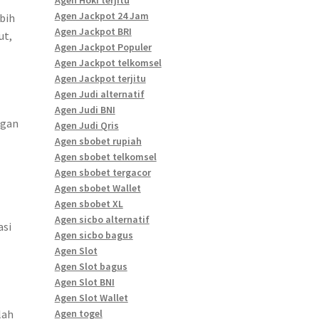
Agen Jackpot 24 Jam
bih
Agen Jackpot BRI
ut,
Agen Jackpot Populer
Agen Jackpot telkomsel
Agen Jackpot terjitu
Agen Judi alternatif
Agen Judi BNI
ggan
Agen Judi Qris
Agen sbobet rupiah
Agen sbobet telkomsel
Agen sbobet tergacor
Agen sbobet Wallet
Agen sbobet XL
Agen sicbo alternatif
asi
Agen sicbo bagus
Agen Slot
Agen Slot bagus
Agen Slot BNI
Agen Slot Wallet
lah
Agen togel