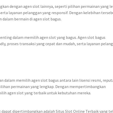
gkan dengan agen slot lainnya, seperti pilihan permainan yang le
erta layanan pelanggan yang responsif. Dengan kelebihan terseb
 dalam bermain di agen slot bagus.
enting dalam memilih agen slot yang bagus. Agen slot bagus
dly, proses transaksi yang cepat dan mudah, serta layanan pelan
n dalam memilih agen slot bagus antara lain lisensi resmi, reput
ta pilihan permainan yang lengkap. Dengan mempertimbangkan
milih agen slot yang terbaik untuk kebutuhan mereka.
 dapat dipertimbangkan adalah Situs Slot Online Terbaik yang te