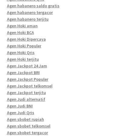
Agen habanero saldo gratis
Agen habanero tergacor
Agen habanero terjitu
Agen Hoki aman
Agen Hoki BCA
Agen Hoki Dipercaya
Agen Hoki Populer
Agen Hoki Qris
Agen Hoki terjitu
Agen Jackpot 24 Jam
Agen Jackpot BRI
Agen Jackpot Populer
Agen Jackpot telkomsel
Agen Jackpot terjitu
Agen Judi alternatif
Agen Judi BNI
Agen Judi Qris
Agen sbobet rupiah
Agen sbobet telkomsel
Agen sbobet tergacor