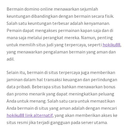
Bermain domino online menawarkan sejumlah
keuntungan dibandingkan dengan bermain secara fisik.
Salah satu keuntungan terbesar adalah kenyamanan.
Pemain dapat mengakses permainan kapan saja dan di
mana saja melalui perangkat mereka. Namun, penting
untuk memilih situs judi yang terpercaya, seperti
hokiku88
,
yang menawarkan pengalaman bermain yang aman dan
adil.
Selain itu, bermain di situs terpercaya juga memberikan
jaminan dalam hal transaksi keuangan dan perlindungan
data pribadi. Beberapa situs bahkan menawarkan bonus
dan promo menarik yang dapat meningkatkan peluang
Anda untuk menang. Salah satu cara untuk memastikan
Anda bermain di situs yang aman adalah dengan mencari
hokiku88 link alternatif
, yang akan memberikan akses ke
situs resmi jika terjadi gangguan pada server utama.