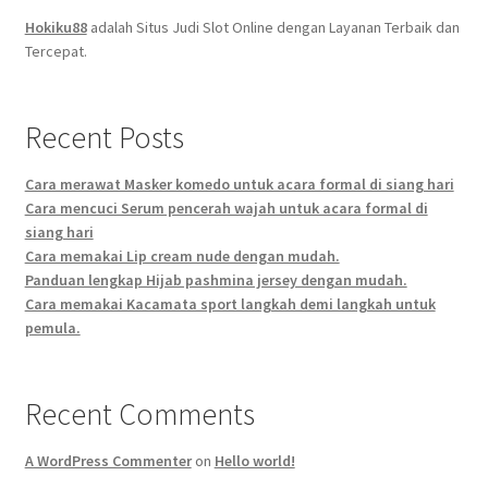
Hokiku88
adalah Situs Judi Slot Online dengan Layanan Terbaik dan
Tercepat.
Recent Posts
Cara merawat Masker komedo untuk acara formal di siang hari
Cara mencuci Serum pencerah wajah untuk acara formal di
siang hari
Cara memakai Lip cream nude dengan mudah.
Panduan lengkap Hijab pashmina jersey dengan mudah.
Cara memakai Kacamata sport langkah demi langkah untuk
pemula.
Recent Comments
A WordPress Commenter
on
Hello world!