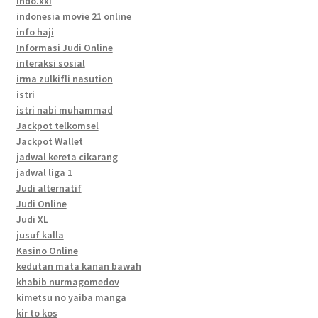
indo.xxi
indonesia movie 21 online
info haji
Informasi Judi Online
interaksi sosial
irma zulkifli nasution
istri
istri nabi muhammad
Jackpot telkomsel
Jackpot Wallet
jadwal kereta cikarang
jadwal liga 1
Judi alternatif
Judi Online
Judi XL
jusuf kalla
Kasino Online
kedutan mata kanan bawah
khabib nurmagomedov
kimetsu no yaiba manga
kir to kos