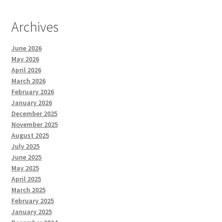
Archives
June 2026
May 2026
April 2026
March 2026
February 2026
January 2026
December 2025
November 2025
August 2025
July 2025
June 2025
May 2025
April 2025
March 2025
February 2025
January 2025