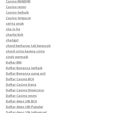
Casino MANDIRI
Casino resmi
Casino terbaik
Casino tergacor
cerita anak
cha in ha
charlie kirk
chatgpt
chord berharap tak berpisah
chord cinta karena cinta
cindy permadi
Daftar BNI
Daftar Bonanza terbaik
Daftar Bonanza uang asli
Daftar Casino BCA
Daftar Casino Dana
Daftar Casino Dipercaya
Daftar Casino resmi
Daftar depo 10k BCA
Daftar depo 10k Populer
Daftar depo 10k telkomsel