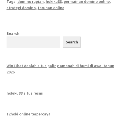
Tags:
domino rupiah
,
hokiku88
,
permainan domino online
,
strategi domino
,
taruhan online
Search
Search
Win11bet Adalah situs paling amanah di bumi di awal tahun
2026
hokiku88 situs resmi
12hoki online terpercaya