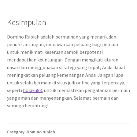
Kesimpulan
Domino Rupiah adalah permainan yang menarik dan
penuh tantangan, menawarkan peluang bagi pemain
untuk menikmati keseruan sambil berpotensi
mendapatkan keuntungan. Dengan mengikuti aturan
dasar dan menggunakan strategi yang tepat, Anda dapat
meningkatkan peluang kemenangan Anda. Jangan lupa
untuk selalu bermain di situs judi online yang terpercaya,
seperti
hokiku88
, untuk memastikan pengalaman bermain
yang aman dan menyenangkan. Selamat bermain dan
semoga beruntung!
Category:
Domino rupiah