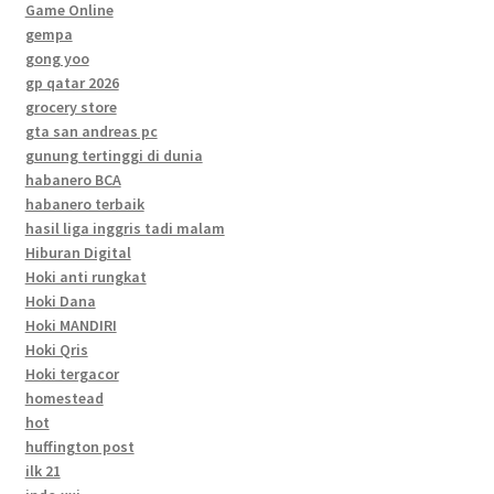
Game Online
gempa
gong yoo
gp qatar 2026
grocery store
gta san andreas pc
gunung tertinggi di dunia
habanero BCA
habanero terbaik
hasil liga inggris tadi malam
Hiburan Digital
Hoki anti rungkat
Hoki Dana
Hoki MANDIRI
Hoki Qris
Hoki tergacor
homestead
hot
huffington post
ilk 21