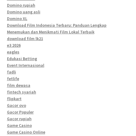
Domino rupiah
Domino uang asli
Domino XL
Download Film Indonesia Terbaru: Panduan Lengkap
Menemukan dan Menikmati Film Lokal Terbaik
download film lk21
e3 2026
eagles
Edukasi Betting
Event Internasional
fadli
fetlife
film dewasa
fintech syariah
flipkart
Gacor ovo
Gacor Populer
Gacor rupiah
Game Casino
Game Casino Online