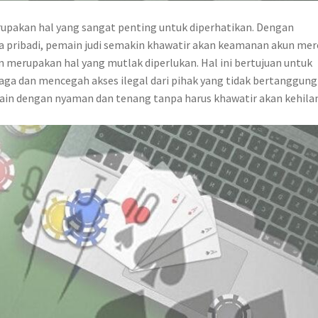
upakan hal yang sangat penting untuk diperhatikan. Dengan
 pribadi, pemain judi semakin khawatir akan keamanan akun mer
n merupakan hal yang mutlak diperlukan. Hal ini bertujuan untuk
aga dan mencegah akses ilegal dari pihak yang tidak bertanggung
ain dengan nyaman dan tenang tanpa harus khawatir akan kehil