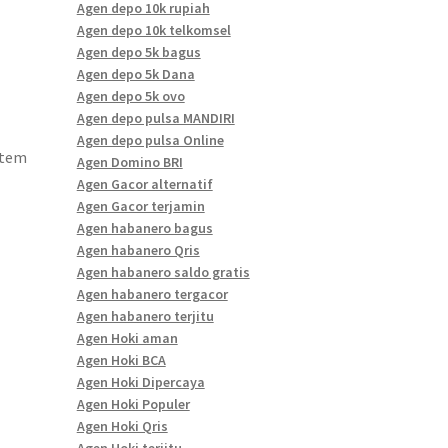
Agen depo 10k rupiah
Agen depo 10k telkomsel
Agen depo 5k bagus
Agen depo 5k Dana
Agen depo 5k ovo
Agen depo pulsa MANDIRI
Agen depo pulsa Online
stem
Agen Domino BRI
Agen Gacor alternatif
Agen Gacor terjamin
Agen habanero bagus
Agen habanero Qris
Agen habanero saldo gratis
Agen habanero tergacor
Agen habanero terjitu
Agen Hoki aman
Agen Hoki BCA
Agen Hoki Dipercaya
Agen Hoki Populer
Agen Hoki Qris
Agen Hoki terjitu