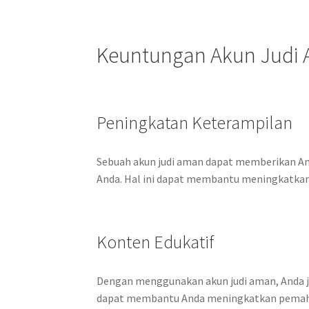
Keuntungan Akun Judi
Peningkatan Keterampilan
Sebuah akun judi aman dapat memberikan An
Anda. Hal ini dapat membantu meningkatkan
Konten Edukatif
Dengan menggunakan akun judi aman, Anda ju
dapat membantu Anda meningkatkan pemaha