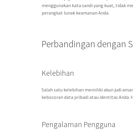
menggunakan kata sandi yang kuat, tidak me
perangkat lunak keamanan Anda.
Perbandingan dengan S
Kelebihan
Salah satu kelebihan memiliki akun judi ama
kebocoran data pribadi atau identitas Anda
Pengalaman Pengguna