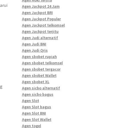
arui
Agen Jackpot 24 Jam
Agen Jackpot BRI
Agen Jackpot Populer
Agen Jackpot telkomsel
Agen Jackpot terjitu
Agen Judi alternatif
Agen Judi BNI
Agen Judi Qris
Agen sbobet rupiah
Agen sbobet telkomsel
Agen sbobet tergacor
Agen sbobet Wallet
Agen sbobet XL
ng
Agen sicbo alternatif
Agen sicbo bagus
Agen Slot
Agen Slot bagus
Agen Slot BNI
Agen Slot Wallet
Agen togel