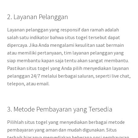
2. Layanan Pelanggan
Layanan pelanggan yang responsif dan ramah adalah
salah satu indikator bahwa situs togel tersebut dapat
dipercaya. Jika Anda mengalami kesulitan saat bermain
atau memiliki pertanyaan, tim layanan pelanggan yang
siap membantu kapan saja tentu akan sangat membantu.
Pastikan situs togel yang Anda pilih menyediakan layanan
pelanggan 24/7 melalui berbagai saluran, seperti live chat,
telepon, atau email.
3. Metode Pembayaran yang Tersedia
Pilihlah situs togel yang menyediakan berbagai metode
pembayaran yang aman dan mudah digunakan. Situs
terbaik biasanya menyediakan beberapa opsi pembayaran,