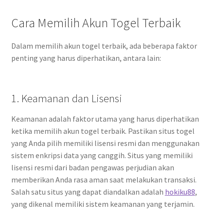
Cara Memilih Akun Togel Terbaik
Dalam memilih akun togel terbaik, ada beberapa faktor
penting yang harus diperhatikan, antara lain:
1. Keamanan dan Lisensi
Keamanan adalah faktor utama yang harus diperhatikan
ketika memilih akun togel terbaik. Pastikan situs togel
yang Anda pilih memiliki lisensi resmi dan menggunakan
sistem enkripsi data yang canggih. Situs yang memiliki
lisensi resmi dari badan pengawas perjudian akan
memberikan Anda rasa aman saat melakukan transaksi.
Salah satu situs yang dapat diandalkan adalah
hokiku88
,
yang dikenal memiliki sistem keamanan yang terjamin.