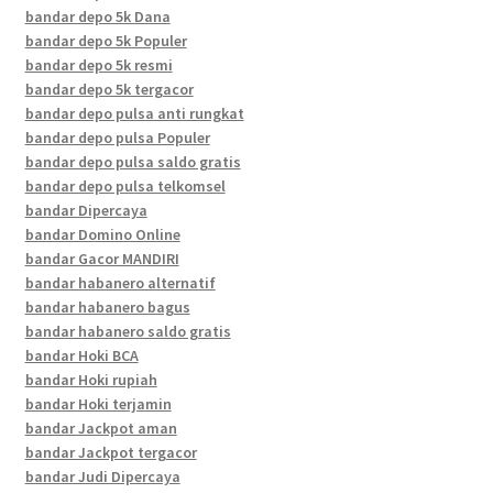
bandar depo 5k Dana
bandar depo 5k Populer
bandar depo 5k resmi
bandar depo 5k tergacor
bandar depo pulsa anti rungkat
bandar depo pulsa Populer
bandar depo pulsa saldo gratis
bandar depo pulsa telkomsel
bandar Dipercaya
bandar Domino Online
bandar Gacor MANDIRI
bandar habanero alternatif
bandar habanero bagus
bandar habanero saldo gratis
bandar Hoki BCA
bandar Hoki rupiah
bandar Hoki terjamin
bandar Jackpot aman
bandar Jackpot tergacor
bandar Judi Dipercaya