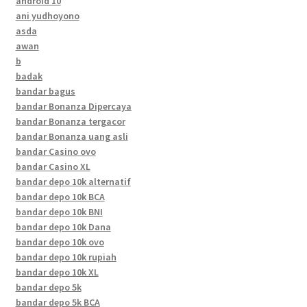
android 10
ani yudhoyono
asda
awan
b
badak
bandar bagus
bandar Bonanza Dipercaya
bandar Bonanza tergacor
bandar Bonanza uang asli
bandar Casino ovo
bandar Casino XL
bandar depo 10k alternatif
bandar depo 10k BCA
bandar depo 10k BNI
bandar depo 10k Dana
bandar depo 10k ovo
bandar depo 10k rupiah
bandar depo 10k XL
bandar depo 5k
bandar depo 5k BCA