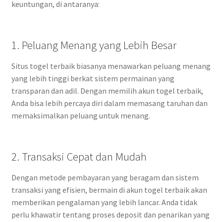
keuntungan, di antaranya:
1. Peluang Menang yang Lebih Besar
Situs togel terbaik biasanya menawarkan peluang menang
yang lebih tinggi berkat sistem permainan yang
transparan dan adil. Dengan memilih akun togel terbaik,
Anda bisa lebih percaya diri dalam memasang taruhan dan
memaksimalkan peluang untuk menang.
2. Transaksi Cepat dan Mudah
Dengan metode pembayaran yang beragam dan sistem
transaksi yang efisien, bermain di akun togel terbaik akan
memberikan pengalaman yang lebih lancar. Anda tidak
perlu khawatir tentang proses deposit dan penarikan yang