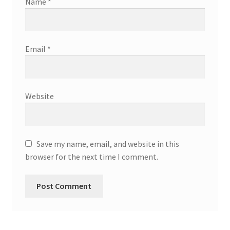
Name
*
Email
*
Website
Save my name, email, and website in this
browser for the next time I comment.