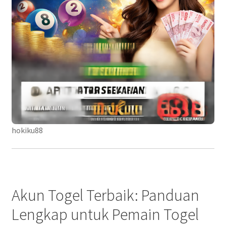
hokiku88
Akun Togel Terbaik: Panduan
Lengkap untuk Pemain Togel