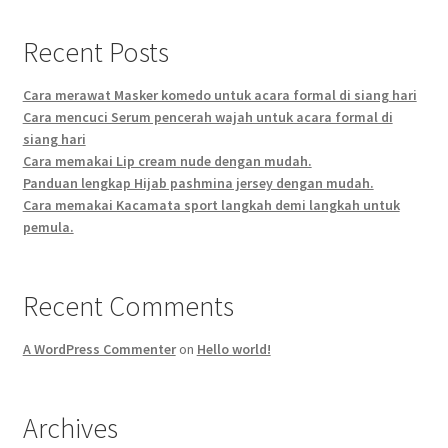
Recent Posts
Cara merawat Masker komedo untuk acara formal di siang hari
Cara mencuci Serum pencerah wajah untuk acara formal di
siang hari
Cara memakai Lip cream nude dengan mudah.
Panduan lengkap Hijab pashmina jersey dengan mudah.
Cara memakai Kacamata sport langkah demi langkah untuk
pemula.
Recent Comments
A WordPress Commenter
on
Hello world!
Archives