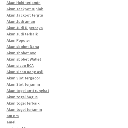
Akun Hoki terjamin
Akun Jackpot rupiah
Akun Jackpot terjitu
Akun Judi aman
Akun Judi Dipercaya
Akun Judi terbaik
Akun Populer
Akun sbobet Dana
Akun sbobet ovo
Akun sbobet Wallet
Akun sicbo BCA
Akun sicbo uang asli
Akun Slot tergacor
Akun Slot terjamin
Akun togel anti rungkat
Akun togel bagus
Akun togel terbaik
Akun togel terjamin
am pm
ameli