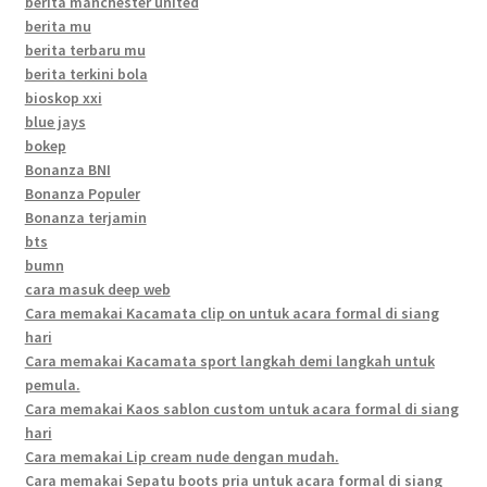
berita manchester united
berita mu
berita terbaru mu
berita terkini bola
bioskop xxi
blue jays
bokep
Bonanza BNI
Bonanza Populer
Bonanza terjamin
bts
bumn
cara masuk deep web
Cara memakai Kacamata clip on untuk acara formal di siang
hari
Cara memakai Kacamata sport langkah demi langkah untuk
pemula.
Cara memakai Kaos sablon custom untuk acara formal di siang
hari
Cara memakai Lip cream nude dengan mudah.
Cara memakai Sepatu boots pria untuk acara formal di siang