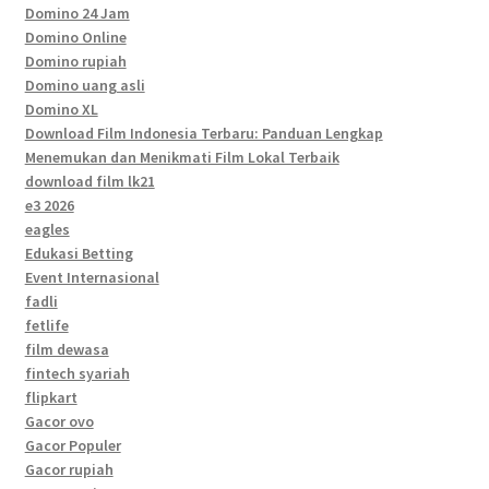
Domino 24 Jam
Domino Online
Domino rupiah
Domino uang asli
Domino XL
Download Film Indonesia Terbaru: Panduan Lengkap
Menemukan dan Menikmati Film Lokal Terbaik
download film lk21
e3 2026
eagles
Edukasi Betting
Event Internasional
fadli
fetlife
film dewasa
fintech syariah
flipkart
Gacor ovo
Gacor Populer
Gacor rupiah