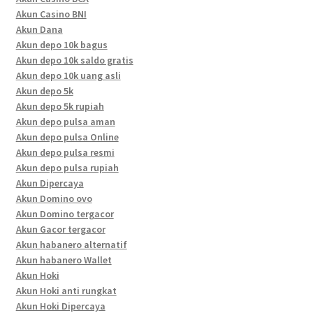
Akun Casino BNI
Akun Dana
Akun depo 10k bagus
Akun depo 10k saldo gratis
Akun depo 10k uang asli
Akun depo 5k
Akun depo 5k rupiah
Akun depo pulsa aman
Akun depo pulsa Online
Akun depo pulsa resmi
Akun depo pulsa rupiah
Akun Dipercaya
Akun Domino ovo
Akun Domino tergacor
Akun Gacor tergacor
Akun habanero alternatif
Akun habanero Wallet
Akun Hoki
Akun Hoki anti rungkat
Akun Hoki Dipercaya