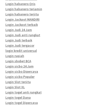
Login habanero Qris
Login habanero terjamin
Login habanero terjitu
Login Jackpot MANDIRI
Login Jackpot terbaik
Login Judi 24 Jam
Login Judi anti rungkat
Login Judi terbaik
Login Judi tergacor
login kredit universal
Login rupiah
Login sbobet BCA
Login sicbo 24 Jam
Login sicbo Dipercaya
Login sicbo Populer
Login Slot terjitu
Login Slot XL
Login togel anti rungkat
Login togel Dana
Login togel Dipercaya