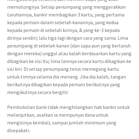
memotongnya. Setiap penumpang yang menggerakkan
taruhannya, bankir membagikan 3 kartu, yang pertama
kepada pemain dalam sebelah kanannya, yang kedua
kepada pemain di sebelah kirinya, & yang ke-3 kepada
dirinya sendiri; lalu tiga lagi dengan cara yang sama. Lima
penumpang di sebelah kanan (dan sapa pun yang bertaruh
dengan mereka) unggul atau kalah berdasarkan kartu yang
dibagikan ke sisi itu; lima lainnya secara kartu dibagikan ke
sisi kiri. Di setiap penumpang terus memegang kartu
untuk timnya selama dia menang. Jika dia kalah, tangan
berikutnya dibagikan kepada pemain berikutnya yang
mengikutinya secara bergilir.
Pembobolan bank tidak menghilangkan hak bankir untuk
melanjutkan, asalkan ia mempunyai dana untuk
mengisinya kembali, sampai jumlah minimum yang
disepakati.