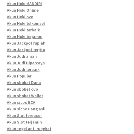
Akun Hoki MANDIRI
Akun Hoki Online
Akun Hoki ovo
Akun Hoki telkomsel
Akun Hoki terbaik
Akun Hoki terjamin
Akun Jackpot rupiah
Akun Jackpot terjitu
Akun Judi aman
Akun Judi Dipercaya
Akun Judi terbaik
Akun Populer
Akun sbobet Dana
Akun sbobet ovo
Akun sbobet Wallet
Akun sicbo BCA
Akun sicbo uang asli
Akun Slot tergacor
Akun Slot terjamin
Akun togel anti rungkat