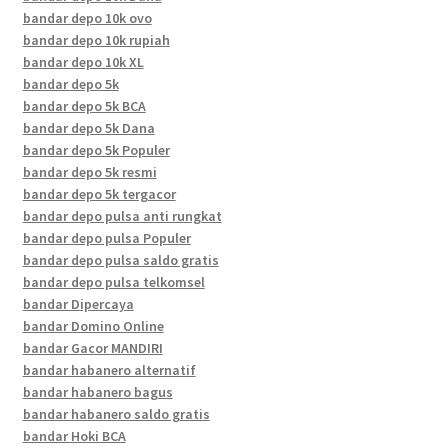
bandar depo 10k ovo
bandar depo 10k rupiah
bandar depo 10k XL
bandar depo 5k
bandar depo 5k BCA
bandar depo 5k Dana
bandar depo 5k Populer
bandar depo 5k resmi
bandar depo 5k tergacor
bandar depo pulsa anti rungkat
bandar depo pulsa Populer
bandar depo pulsa saldo gratis
bandar depo pulsa telkomsel
bandar Dipercaya
bandar Domino Online
bandar Gacor MANDIRI
bandar habanero alternatif
bandar habanero bagus
bandar habanero saldo gratis
bandar Hoki BCA