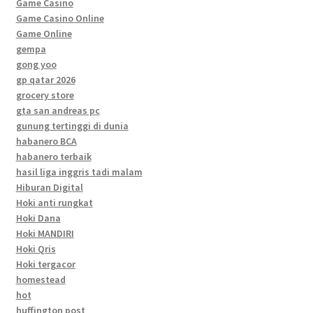
Game Casino
Game Casino Online
Game Online
gempa
gong yoo
gp qatar 2026
grocery store
gta san andreas pc
gunung tertinggi di dunia
habanero BCA
habanero terbaik
hasil liga inggris tadi malam
Hiburan Digital
Hoki anti rungkat
Hoki Dana
Hoki MANDIRI
Hoki Qris
Hoki tergacor
homestead
hot
huffington post