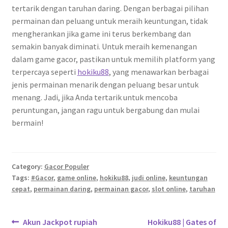
tertarik dengan taruhan daring. Dengan berbagai pilihan
permainan dan peluang untuk meraih keuntungan, tidak
mengherankan jika game ini terus berkembang dan
semakin banyak diminati. Untuk meraih kemenangan
dalam game gacor, pastikan untuk memilih platform yang
terpercaya seperti
hokiku88
, yang menawarkan berbagai
jenis permainan menarik dengan peluang besar untuk
menang. Jadi, jika Anda tertarik untuk mencoba
peruntungan, jangan ragu untuk bergabung dan mulai
bermain!
Category:
Gacor Populer
Tags:
#Gacor
,
game online
,
hokiku88
,
judi online
,
keuntungan
cepat
,
permainan daring
,
permainan gacor
,
slot online
,
taruhan
Post
Previous
Next
Akun Jackpot rupiah
Hokiku88 | Gates of