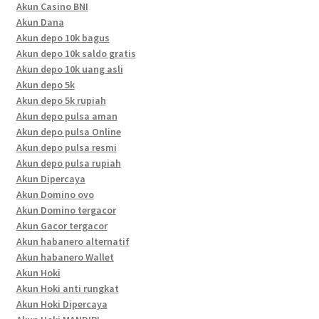
Akun Casino BNI
Akun Dana
Akun depo 10k bagus
Akun depo 10k saldo gratis
Akun depo 10k uang asli
Akun depo 5k
Akun depo 5k rupiah
Akun depo pulsa aman
Akun depo pulsa Online
Akun depo pulsa resmi
Akun depo pulsa rupiah
Akun Dipercaya
Akun Domino ovo
Akun Domino tergacor
Akun Gacor tergacor
Akun habanero alternatif
Akun habanero Wallet
Akun Hoki
Akun Hoki anti rungkat
Akun Hoki Dipercaya