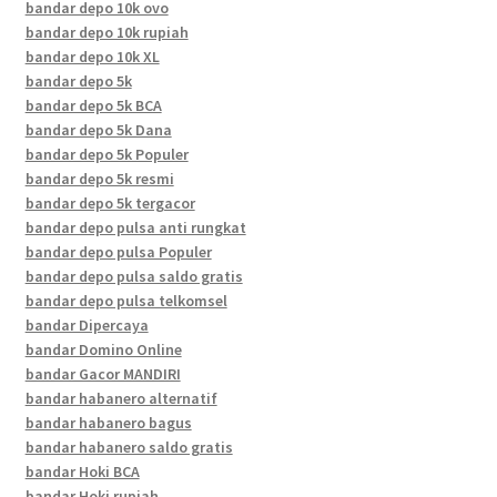
bandar depo 10k ovo
bandar depo 10k rupiah
bandar depo 10k XL
bandar depo 5k
bandar depo 5k BCA
bandar depo 5k Dana
bandar depo 5k Populer
bandar depo 5k resmi
bandar depo 5k tergacor
bandar depo pulsa anti rungkat
bandar depo pulsa Populer
bandar depo pulsa saldo gratis
bandar depo pulsa telkomsel
bandar Dipercaya
bandar Domino Online
bandar Gacor MANDIRI
bandar habanero alternatif
bandar habanero bagus
bandar habanero saldo gratis
bandar Hoki BCA
bandar Hoki rupiah