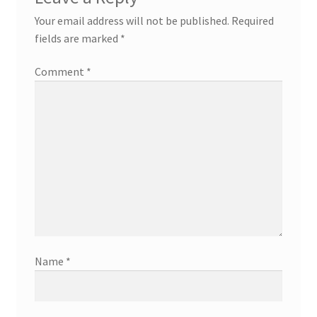
Your email address will not be published.
Required
fields are marked
*
Comment
*
Name
*