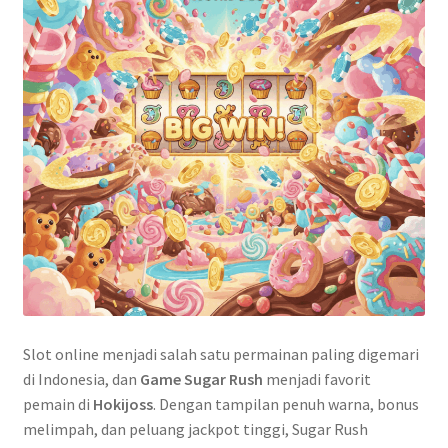
Slot online menjadi salah satu permainan paling digemari
di Indonesia, dan
Game Sugar Rush
menjadi favorit
pemain di
Hokijoss
. Dengan tampilan penuh warna, bonus
melimpah, dan peluang jackpot tinggi, Sugar Rush