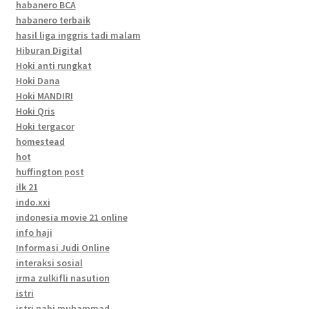
habanero BCA
habanero terbaik
hasil liga inggris tadi malam
Hiburan Digital
Hoki anti rungkat
Hoki Dana
Hoki MANDIRI
Hoki Qris
Hoki tergacor
homestead
hot
huffington post
ilk 21
indo.xxi
indonesia movie 21 online
info haji
Informasi Judi Online
interaksi sosial
irma zulkifli nasution
istri
istri nabi muhammad