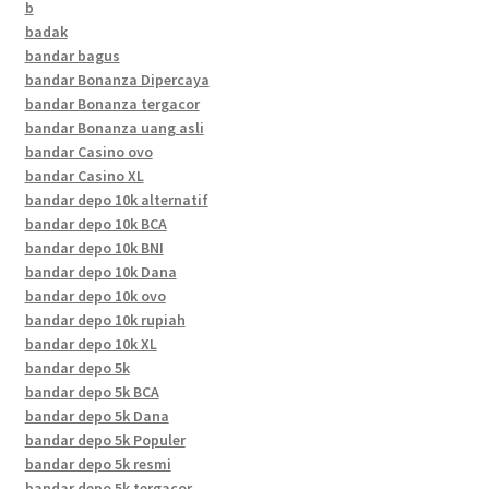
b
badak
bandar bagus
bandar Bonanza Dipercaya
bandar Bonanza tergacor
bandar Bonanza uang asli
bandar Casino ovo
bandar Casino XL
bandar depo 10k alternatif
bandar depo 10k BCA
bandar depo 10k BNI
bandar depo 10k Dana
bandar depo 10k ovo
bandar depo 10k rupiah
bandar depo 10k XL
bandar depo 5k
bandar depo 5k BCA
bandar depo 5k Dana
bandar depo 5k Populer
bandar depo 5k resmi
bandar depo 5k tergacor