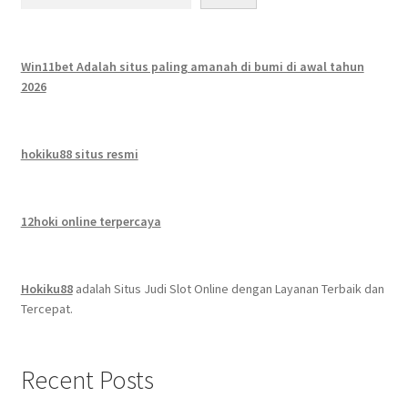
Win11bet Adalah situs paling amanah di bumi di awal tahun
2026
hokiku88 situs resmi
12hoki online terpercaya
Hokiku88
adalah Situs Judi Slot Online dengan Layanan Terbaik dan
Tercepat.
Recent Posts