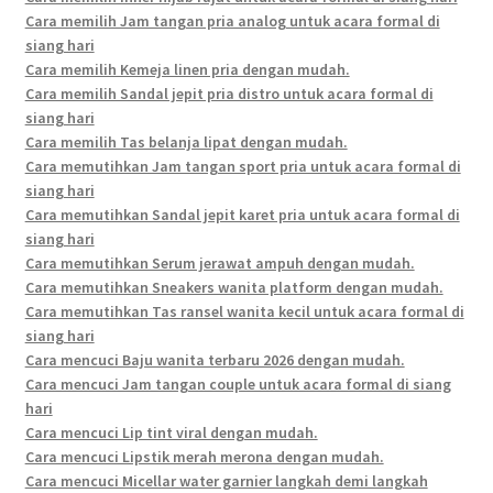
Cara memilih Jam tangan pria analog untuk acara formal di
siang hari
Cara memilih Kemeja linen pria dengan mudah.
Cara memilih Sandal jepit pria distro untuk acara formal di
siang hari
Cara memilih Tas belanja lipat dengan mudah.
Cara memutihkan Jam tangan sport pria untuk acara formal di
siang hari
Cara memutihkan Sandal jepit karet pria untuk acara formal di
siang hari
Cara memutihkan Serum jerawat ampuh dengan mudah.
Cara memutihkan Sneakers wanita platform dengan mudah.
Cara memutihkan Tas ransel wanita kecil untuk acara formal di
siang hari
Cara mencuci Baju wanita terbaru 2026 dengan mudah.
Cara mencuci Jam tangan couple untuk acara formal di siang
hari
Cara mencuci Lip tint viral dengan mudah.
Cara mencuci Lipstik merah merona dengan mudah.
Cara mencuci Micellar water garnier langkah demi langkah