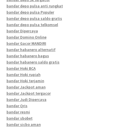
bandar depo pulsa anti rungkat
bandar depo pulsa Populer
bandar depo pulsa saldo gratis
bandar depo pulsa telkomsel
bandar Dipercaya
bandar Domino Online
bandar Gacor MANDIRI
bandar habanero alternatif
bandar habanero bagus
bandar habanero saldo gratis
bandar Hoki BCA
bandar Hoki rupiah
bandar Hoki terjamin
bandar Jackpot aman
bandar Jackpot tergacor
bandar Judi Dipercaya
bandar Qris
bandar resmi
bandar sbobet
bandar sicbo aman