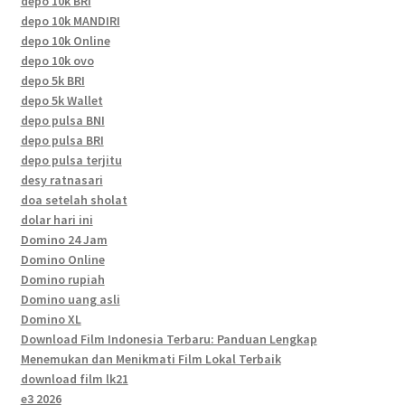
depo 10k BRI
depo 10k MANDIRI
depo 10k Online
depo 10k ovo
depo 5k BRI
depo 5k Wallet
depo pulsa BNI
depo pulsa BRI
depo pulsa terjitu
desy ratnasari
doa setelah sholat
dolar hari ini
Domino 24 Jam
Domino Online
Domino rupiah
Domino uang asli
Domino XL
Download Film Indonesia Terbaru: Panduan Lengkap
Menemukan dan Menikmati Film Lokal Terbaik
download film lk21
e3 2026