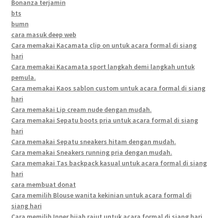
Bonanza terjamin
bts
bumn
cara masuk deep web
Cara memakai Kacamata clip on untuk acara formal di siang
hari
Cara memakai Kacamata sport langkah demi langkah untuk
pemula.
Cara memakai Kaos sablon custom untuk acara formal di siang
hari
Cara memakai Lip cream nude dengan mudah.
Cara memakai Sepatu boots pria untuk acara formal di siang
hari
Cara memakai Sepatu sneakers hitam dengan mudah.
Cara memakai Sneakers running pria dengan mudah.
Cara memakai Tas backpack kasual untuk acara formal di siang
hari
cara membuat donat
Cara memilih Blouse wanita kekinian untuk acara formal di
siang hari
Cara memilih Inner hijab rajut untuk acara formal di siang hari