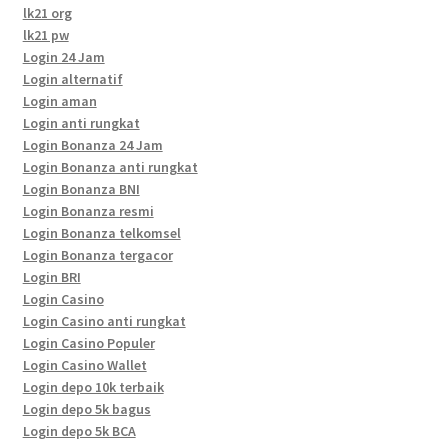
lk21 org
lk21 pw
Login 24 Jam
Login alternatif
Login aman
Login anti rungkat
Login Bonanza 24 Jam
Login Bonanza anti rungkat
Login Bonanza BNI
Login Bonanza resmi
Login Bonanza telkomsel
Login Bonanza tergacor
Login BRI
Login Casino
Login Casino anti rungkat
Login Casino Populer
Login Casino Wallet
Login depo 10k terbaik
Login depo 5k bagus
Login depo 5k BCA