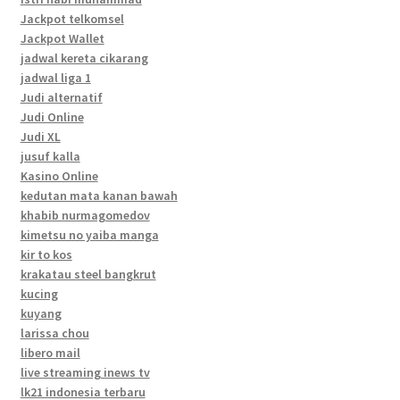
Jackpot telkomsel
Jackpot Wallet
jadwal kereta cikarang
jadwal liga 1
Judi alternatif
Judi Online
Judi XL
jusuf kalla
Kasino Online
kedutan mata kanan bawah
khabib nurmagomedov
kimetsu no yaiba manga
kir to kos
krakatau steel bangkrut
kucing
kuyang
larissa chou
libero mail
live streaming inews tv
lk21 indonesia terbaru