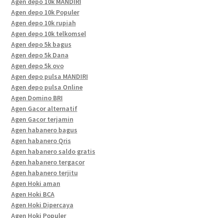
Agen depo 10k MANDIRI
Agen depo 10k Populer
Agen depo 10k rupiah
Agen depo 10k telkomsel
Agen depo 5k bagus
Agen depo 5k Dana
Agen depo 5k ovo
Agen depo pulsa MANDIRI
Agen depo pulsa Online
Agen Domino BRI
Agen Gacor alternatif
Agen Gacor terjamin
Agen habanero bagus
Agen habanero Qris
Agen habanero saldo gratis
Agen habanero tergacor
Agen habanero terjitu
Agen Hoki aman
Agen Hoki BCA
Agen Hoki Dipercaya
Agen Hoki Populer