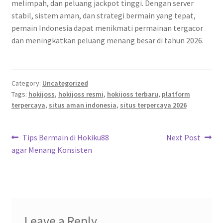
melimpah, dan peluang jackpot tinggi. Dengan server
stabil, sistem aman, dan strategi bermain yang tepat,
pemain Indonesia dapat menikmati permainan tergacor
dan meningkatkan peluang menang besar di tahun 2026.
Category:
Uncategorized
Tags:
hokijoss
,
hokijoss resmi
,
hokijoss terbaru
,
platform
terpercaya
,
situs aman indonesia
,
situs terpercaya 2026
Post
Previous
Next
Tips Bermain di Hokiku88
Next Post
post:
post:
agar Menang Konsisten
navigation
Leave a Reply