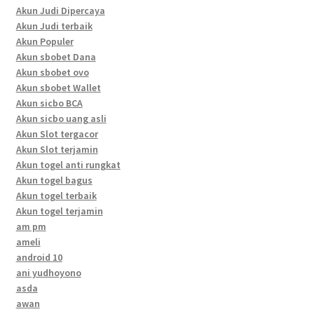
Akun Judi Dipercaya
Akun Judi terbaik
Akun Populer
Akun sbobet Dana
Akun sbobet ovo
Akun sbobet Wallet
Akun sicbo BCA
Akun sicbo uang asli
Akun Slot tergacor
Akun Slot terjamin
Akun togel anti rungkat
Akun togel bagus
Akun togel terbaik
Akun togel terjamin
am pm
ameli
android 10
ani yudhoyono
asda
awan