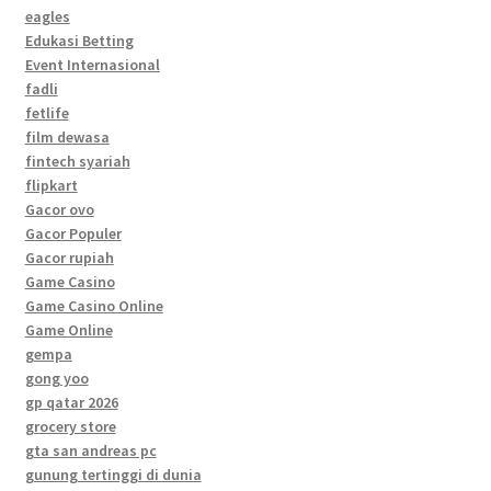
eagles
Edukasi Betting
Event Internasional
fadli
fetlife
film dewasa
fintech syariah
flipkart
Gacor ovo
Gacor Populer
Gacor rupiah
Game Casino
Game Casino Online
Game Online
gempa
gong yoo
gp qatar 2026
grocery store
gta san andreas pc
gunung tertinggi di dunia