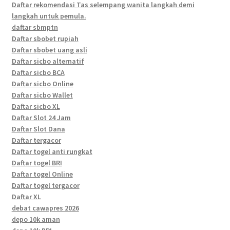
Daftar rekomendasi Tas selempang wanita langkah demi
langkah untuk pemula.
daftar sbmptn
Daftar sbobet rupiah
Daftar sbobet uang asli
Daftar sicbo alternatif
Daftar sicbo BCA
Daftar sicbo Online
Daftar sicbo Wallet
Daftar sicbo XL
Daftar Slot 24 Jam
Daftar Slot Dana
Daftar tergacor
Daftar togel anti rungkat
Daftar togel BRI
Daftar togel Online
Daftar togel tergacor
Daftar XL
debat cawapres 2026
depo 10k aman