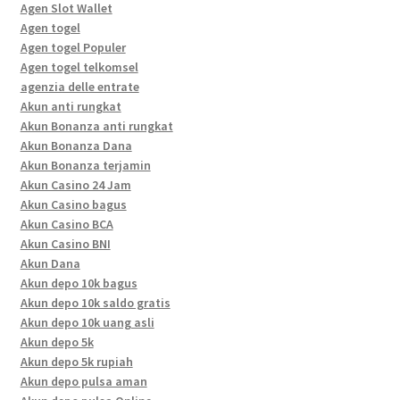
Agen Slot Wallet
Agen togel
Agen togel Populer
Agen togel telkomsel
agenzia delle entrate
Akun anti rungkat
Akun Bonanza anti rungkat
Akun Bonanza Dana
Akun Bonanza terjamin
Akun Casino 24 Jam
Akun Casino bagus
Akun Casino BCA
Akun Casino BNI
Akun Dana
Akun depo 10k bagus
Akun depo 10k saldo gratis
Akun depo 10k uang asli
Akun depo 5k
Akun depo 5k rupiah
Akun depo pulsa aman