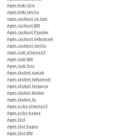
Agen Hoki Qris
Agen Hoki terjitu
Agen Jackpot 24 Jam
Agen Jackpot BRI
Agen Jackpot Populer
Agen Jackpot telkomsel
Agen Jackpot terjitu
Agen Judi alternatif
Agen Judi BNI
Agen Judi Qris
Agen sbobet rupiah
Agen sbobet telkomsel
Agen sbobet tergacor
Agen sbobet Wallet
Agen sbobet XL
Agen sicbo alternatif
Agen sicbo bagus
Agen Slot
Agen Slot bagus
Agen Slot BNI