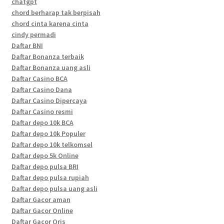
chatgpt
chord berharap tak berpisah
chord cinta karena cinta
cindy permadi
Daftar BNI
Daftar Bonanza terbaik
Daftar Bonanza uang asli
Daftar Casino BCA
Daftar Casino Dana
Daftar Casino Dipercaya
Daftar Casino resmi
Daftar depo 10k BCA
Daftar depo 10k Populer
Daftar depo 10k telkomsel
Daftar depo 5k Online
Daftar depo pulsa BRI
Daftar depo pulsa rupiah
Daftar depo pulsa uang asli
Daftar Gacor aman
Daftar Gacor Online
Daftar Gacor Qris