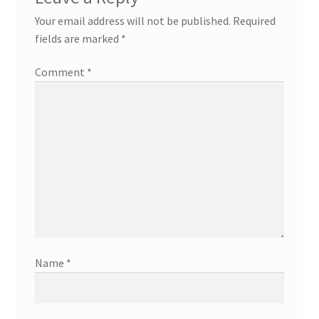
Your email address will not be published.
Required
fields are marked
*
Comment
*
Name
*