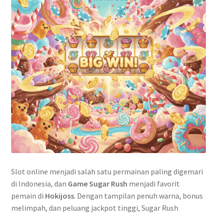
Slot online menjadi salah satu permainan paling digemari
di Indonesia, dan
Game Sugar Rush
menjadi favorit
pemain di
Hokijoss
. Dengan tampilan penuh warna, bonus
melimpah, dan peluang jackpot tinggi, Sugar Rush