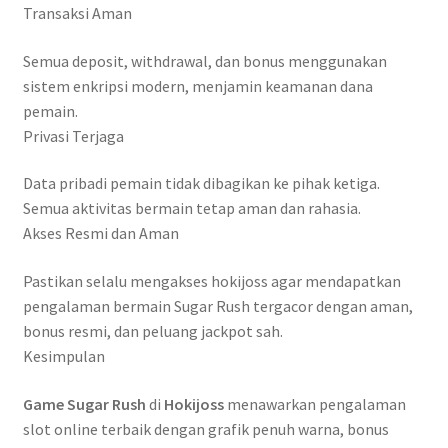
Transaksi Aman
Semua deposit, withdrawal, dan bonus menggunakan
sistem enkripsi modern, menjamin keamanan dana
pemain.
Privasi Terjaga
Data pribadi pemain tidak dibagikan ke pihak ketiga.
Semua aktivitas bermain tetap aman dan rahasia.
Akses Resmi dan Aman
Pastikan selalu mengakses hokijoss agar mendapatkan
pengalaman bermain Sugar Rush tergacor dengan aman,
bonus resmi, dan peluang jackpot sah.
Kesimpulan
Game Sugar Rush
di
Hokijoss
menawarkan pengalaman
slot online terbaik dengan grafik penuh warna, bonus