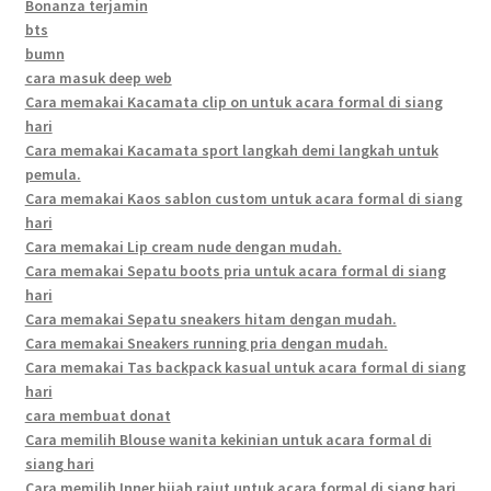
Bonanza terjamin
bts
bumn
cara masuk deep web
Cara memakai Kacamata clip on untuk acara formal di siang
hari
Cara memakai Kacamata sport langkah demi langkah untuk
pemula.
Cara memakai Kaos sablon custom untuk acara formal di siang
hari
Cara memakai Lip cream nude dengan mudah.
Cara memakai Sepatu boots pria untuk acara formal di siang
hari
Cara memakai Sepatu sneakers hitam dengan mudah.
Cara memakai Sneakers running pria dengan mudah.
Cara memakai Tas backpack kasual untuk acara formal di siang
hari
cara membuat donat
Cara memilih Blouse wanita kekinian untuk acara formal di
siang hari
Cara memilih Inner hijab rajut untuk acara formal di siang hari