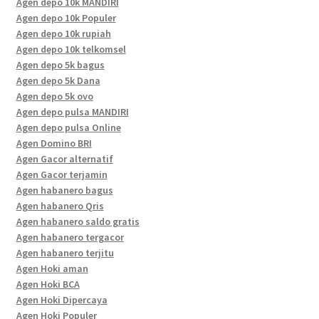
Agen depo 10k MANDIRI
Agen depo 10k Populer
Agen depo 10k rupiah
Agen depo 10k telkomsel
Agen depo 5k bagus
Agen depo 5k Dana
Agen depo 5k ovo
Agen depo pulsa MANDIRI
Agen depo pulsa Online
Agen Domino BRI
Agen Gacor alternatif
Agen Gacor terjamin
Agen habanero bagus
Agen habanero Qris
Agen habanero saldo gratis
Agen habanero tergacor
Agen habanero terjitu
Agen Hoki aman
Agen Hoki BCA
Agen Hoki Dipercaya
Agen Hoki Populer